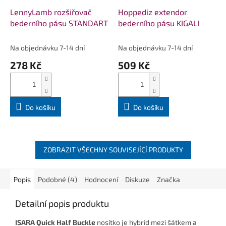
LennyLamb rozšiřovač
Hoppediz extendor
bederního pásu STANDART
bederního pásu KIGALI
Na objednávku 7-14 dní
Na objednávku 7-14 dní
278 Kč
509 Kč
Do košíku
Do košíku
ZOBRAZIT VŠECHNY SOUVISEJÍCÍ PRODUKTY
Popis
Podobné (4)
Hodnocení
Diskuze
Značka
Detailní popis produktu
ISARA Quick Half Buckle
nosítko je hybrid mezi šátkem a