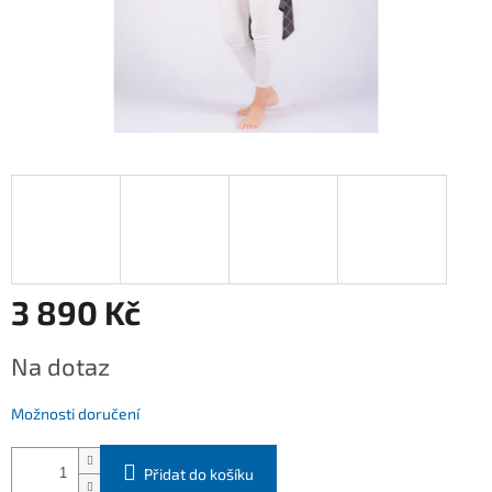
3 890 Kč
Měrná
Na dotaz
cena:
Možnosti doručení
Přidat do košíku