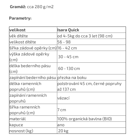
Gramáž:
cca 280 g/m2
Parametry:
velikost
Isara Quick
věk dítěte
od 4-5kg do cca 3 let (98 cm)
velikost dítěte
56 - 98
šířka zádové opěrky (cm)
16
- 42 cm
výška zádové opěrky
30 - 45 cm
(cm)
délka bederního pásu
60 - 130 cm
(cm)
zapínání bederního pásu
přezka na boku
délka ramenních
polstrování 45 cm, černé popruhy
popruhů (cm)
až 137 cm
zapínání ramenních
vázací
popruhů
šířka ramenních
7 cm
popruhů (cm)
materiál
100% organická bavlna (BIO)
kapuce
ano
nosnost (kg)
20 kg