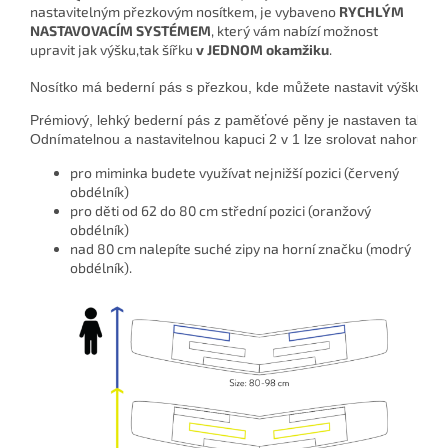
nastavitelným přezkovým nosítkem, je vybaveno
RYCHLÝM
NASTAVOVACÍM SYSTÉMEM
, který vám nabízí možnost
upravit jak výšku,tak šířku
v JEDNOM okamžiku
.
Nosítko má bederní pás s přezkou, kde můžete nastavit výšku i ší
Prémiový, lehký bederní pás z paměťové pěny je nastaven tak, ab
pro miminka budete využívat nejnižší pozici (červený
obdélník)
pro děti od 62 do 80 cm střední pozici (oranžový
obdélník)
nad 80 cm nalepíte suché zipy na horní značku (modrý
obdélník).