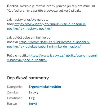
Údržba:
Nosítko je možné prát v pračce při teplotě max. 30
°C, před praním zapněte a povolte veškeré přezky
Jak nastavit nosítko najdete
tady
https://www.isatky.cz/rubriky/vse-o-noseni-v-
nositku/jak-nastavit-nositko/
Jak obléct sebe a miminko do
nosítka
https://www.isatky.cz/rubriky/vse-o-noseni-v-
nositku/jak-oblekat-sebe-i-miminko-do-nositka/
Péče o nosítko
https://www.isatky.cz/rubriky/vse-o-noseni-
v-nositku/pece-o-nositko/
Doplňkové parametry
Kategorie
:
Ergonomické nosítko
Záruka
:
2 roky
Hmotnost
:
1 kg
Barva
:
černá