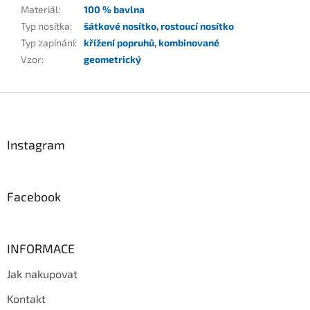
Materiál
:
100 % bavlna
Typ nosítka
:
šátkové nosítko
,
rostoucí nosítko
Typ zapínání
:
křížení popruhů
,
kombinované
Vzor
:
geometrický
Z
á
p
a
Instagram
t
í
Facebook
INFORMACE
Jak nakupovat
Kontakt