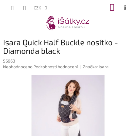
Přejít
NÁKUP
CZK
na
KOŠÍK
obsah
Isara Quick Half Buckle nosítko -
Diamonda black
56963
Průměrné
Neohodnoceno
Podrobnosti hodnocení
Značka:
Isara
hodnocení
produktu
je
0,0
z
5
hvězdiček.