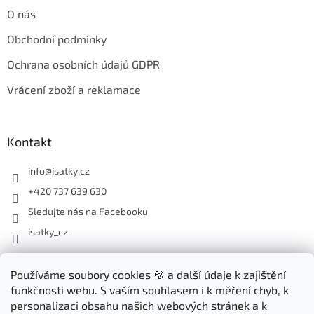
O nás
Obchodní podmínky
Ochrana osobních údajů GDPR
Vrácení zboží a reklamace
Kontakt
info
@
isatky.cz
+420 737 639 630
Sledujte nás na Facebooku
isatky_cz
Odebírat newsletter
Používáme soubory cookies 🍪 a další údaje k zajištění
funkčnosti webu. S vaším souhlasem i k měření chyb, k
Vložte svůj e-mail a my vám budeme zasílat informace o nových
personalizaci obsahu našich webových stránek a k