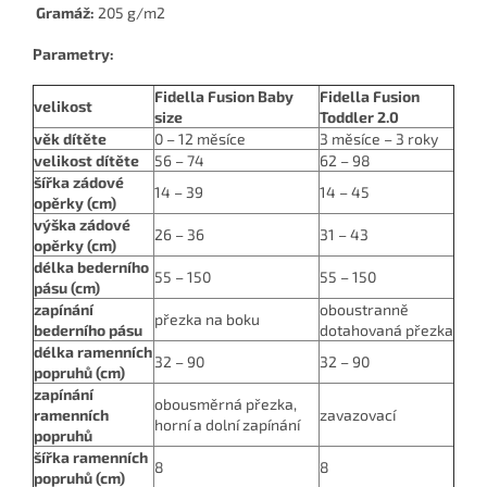
Gramáž:
205 g/m2
Parametry:
Fidella Fusion Baby
Fidella Fusion
velikost
size
Toddler 2.0
věk dítěte
0 – 12 měsíce
3 měsíce – 3 roky
velikost dítěte
56 – 74
62 – 98
šířka zádové
14 – 39
14 – 45
opěrky (cm)
výška zádové
26 – 36
31 – 43
opěrky (cm)
délka bederního
55 – 150
55 – 150
pásu (cm)
zapínání
oboustranně
přezka na boku
bederního pásu
dotahovaná přezka
délka ramenních
32 – 90
32 – 90
popruhů (cm)
zapínání
obousměrná přezka,
ramenních
zavazovací
horní a dolní zapínání
popruhů
šířka ramenních
8
8
popruhů (cm)