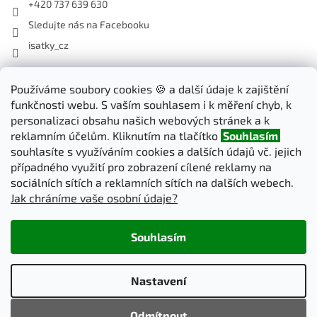
+420 737 639 630
Sledujte nás na Facebooku
isatky_cz
Odebírat newsletter
Používáme soubory cookies 🍪 a další údaje k zajištění
funkčnosti webu. S vaším souhlasem i k měření chyb, k
Vložte svůj e-mail a my vám budeme zasílat informace o nových
personalizaci obsahu našich webových stránek a k
produktech na našem e-shopu.
reklamním účelům. Kliknutím na tlačítko
Souhlasím
souhlasíte s využíváním cookies a dalších údajů vč. jejich
E-mail
případného využití pro zobrazení cílené reklamy na
sociálních sítích a reklamních sítích na dalších webech.
Jak chráníme vaše osobní údaje?
PŘIHLÁSIT SE
Souhlasím
Vytvořil Shoptet
Nastavení
Copyright 2026
iSatky.cz
. Všechna práva vyhrazena.
Upravit
Odmítnout
nastavení cookies