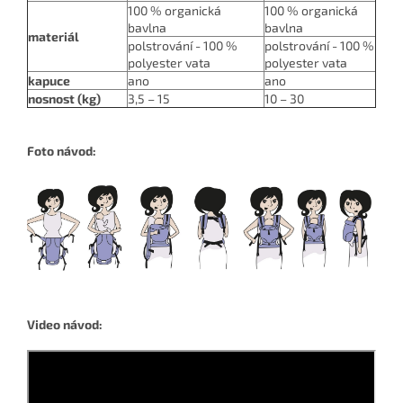
100 % organická
100 % organická
bavlna
bavlna
materiál
polstrování - 100 %
polstrování - 100 %
polyester vata
polyester vata
kapuce
ano
ano
nosnost (kg)
3,5 – 15
10 – 30
Foto návod:
Video návod: