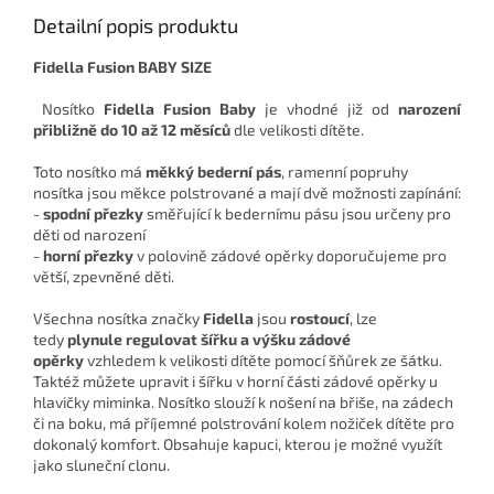
Detailní popis produktu
Fidella Fusion BABY SIZE
Nosítko
Fidella Fusion Baby
je vhodné již od
narození
přibližně do 10 až 12 měsíců
dle velikosti dítěte.
Toto nosítko má
měkký bederní pás
, ramenní popruhy
nosítka jsou měkce polstrované a mají dvě možnosti zapínání:
-
spodní přezky
směřující k bedernímu pásu jsou určeny pro
děti od narození
-
horní přezky
v polovině zádové opěrky doporučujeme pro
větší, zpevněné děti.
Všechna nosítka značky
Fidella
jsou
rostoucí
, lze
tedy
plynule regulovat šířku a výšku zádové
opěrky
vzhledem k velikosti dítěte pomocí šňůrek ze šátku.
Taktéž můžete upravit i šířku v horní části zádové opěrky u
hlavičky miminka. Nosítko slouží k nošení na břiše, na zádech
či na boku, má příjemné polstrování kolem nožiček dítěte pro
dokonalý komfort. Obsahuje kapuci, kterou je možné využít
jako sluneční clonu.