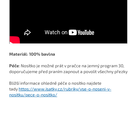
Materiál
: 100% bavlna
Péče
: Nosítko je možné prát v pračce na jemný program 30,
doporučujeme před praním zapnout a povolit všechny přezky
Bližší informace ohledně péče o nosítko najdete
tady
https://www.isatky.cz/rubriky/vse-o-noseni-v-
nositku/pece-o-nositko/