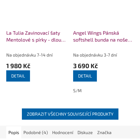
La Tulia Zavinovací šaty
Angel Wings Pánská
Mentolové s pírky - dlouhý
softshell bunda na nošení
rukáv
dětí bez zipu na zádech
Černá
Na objednávku 7-14 dní
Na objednávku 3-7 dní
1 980 Kč
3 690 Kč
DETAIL
DETAIL
S/M
ZOBRAZIT VŠECHNY SOUVISEJÍCÍ PRODUKTY
Popis
Podobné (4)
Hodnocení
Diskuze
Značka