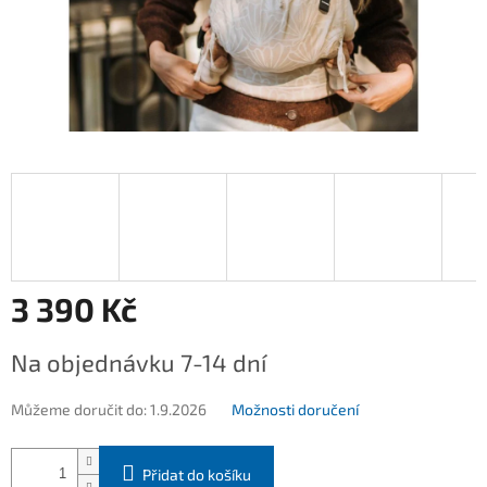
3 390 Kč
Měrná
Na objednávku 7-14 dní
cena:
Můžeme doručit do:
1.9.2026
Možnosti doručení
Přidat do košíku