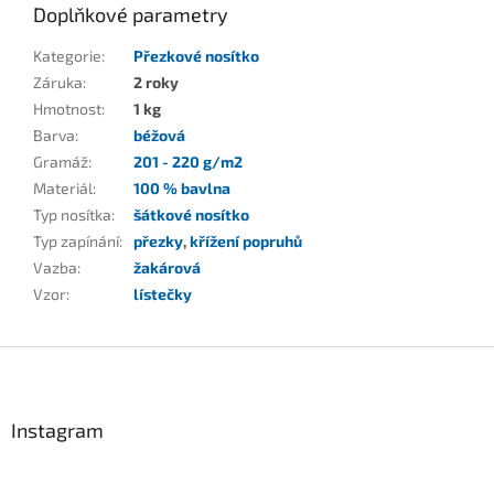
Doplňkové parametry
Kategorie
:
Přezkové nosítko
Záruka
:
2 roky
Hmotnost
:
1 kg
Barva
:
béžová
Gramáž
:
201 - 220 g/m2
Materiál
:
100 % bavlna
Typ nosítka
:
šátkové nosítko
Typ zapínání
:
přezky
,
křížení popruhů
Vazba
:
žakárová
Vzor
:
lístečky
Z
á
p
a
Instagram
t
í