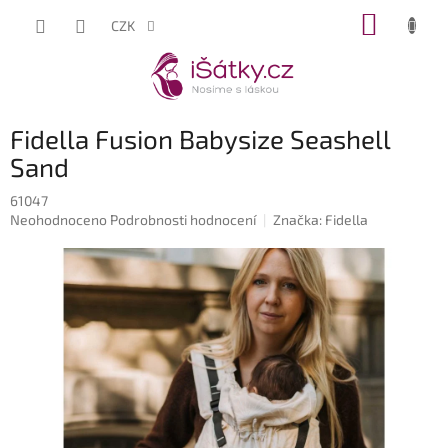
Přejít
NÁKUP
CZK
na
KOŠÍK
obsah
Fidella Fusion Babysize Seashell
Sand
61047
Průměrné
Neohodnoceno
Podrobnosti hodnocení
Značka:
Fidella
hodnocení
produktu
je
0,0
z
5
hvězdiček.