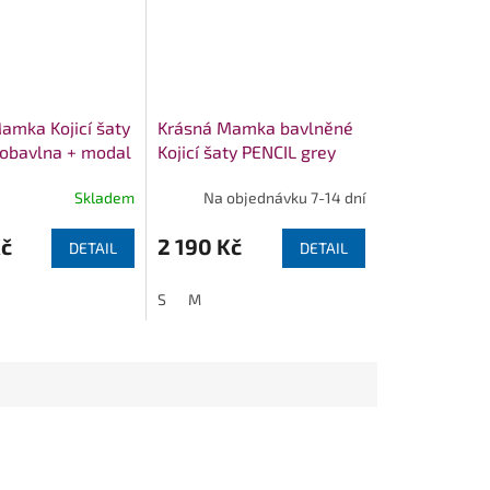
amka Kojicí šaty
Krásná Mamka bavlněné
obavlna + modal
Kojicí šaty PENCIL grey
Skladem
Na objednávku 7-14 dní
Kč
2 190 Kč
DETAIL
DETAIL
S
M