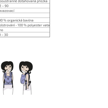
boustranně dotahovaná přezka
2 – 90
avazovací
00 % organická bavlna
olstrování - 100 % polyester vata
no
0 – 30