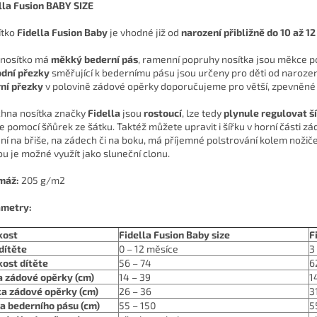
lla Fusion BABY SIZE
ítko
Fidella Fusion Baby
je vhodné již od
narození přibližně do 10 až 1
 nosítko má
měkký bederní pás
, ramenní popruhy nosítka jsou měkce po
dní přezky
směřující k bedernímu pásu jsou určeny pro děti od narozen
ní přezky
v polovině zádové opěrky doporučujeme pro větší, zpevněné 
hna nosítka značky
Fidella
jsou
rostoucí
, lze tedy
plynule regulovat š
te pomocí šňůrek ze šátku. Taktéž můžete upravit i šířku v horní části z
ní na břiše, na zádech či na boku, má příjemné polstrování kolem nožič
ou je možné využít jako sluneční clonu.
máž:
205 g/m2
metry:
kost
Fidella Fusion Baby size
F
dítěte
0 – 12 měsíce
3
kost dítěte
56 – 74
6
a zádové opěrky (cm)
14 – 39
1
a zádové opěrky (cm)
26 – 36
3
a bederního pásu (cm)
55 – 150
5