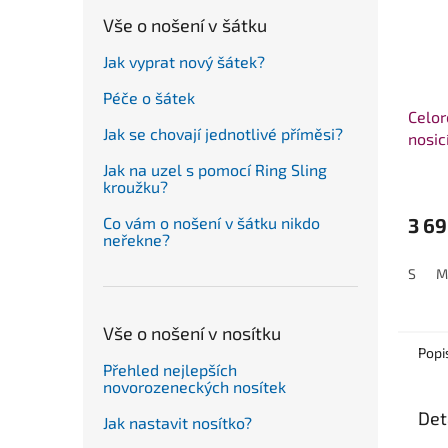
Vše o nošení v šátku
Jak vyprat nový šátek?
Péče o šátek
Celor
Jak se chovají jednotlivé příměsi?
nosic
bund
Jak na uzel s pomocí Ring Sling
čern
kroužku?
Co vám o nošení v šátku nikdo
3 69
neřekne?
S
M
Vše o nošení v nosítku
Popi
Přehled nejlepších
novorozeneckých nosítek
Det
Jak nastavit nosítko?