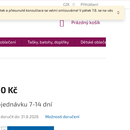
CZK
Přihlášení
ítek a přesunuté konzultace se velmi omlouváme! V pátek 7.8. se na vás
NÁKUPNÍ
Prázdný košík
KOŠÍK
 oblečení
Tašky, batohy, doplňky
Dětské oblečení
Dár
90 Kč
jednávku 7-14 dní
oručit do:
31.8.2026
Možnosti doručení