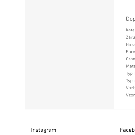
Dop
Kate
Záru
Hmo
Bar
Gra
Mate
Typ 
Typ 
Vaz
Vzor
Z
á
p
Instagram
Faceb
a