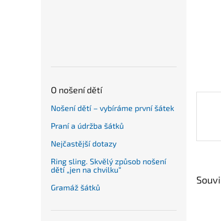
n
e
l
O nošení dětí
Nošení dětí – vybíráme první šátek
Praní a údržba šátků
Nejčastější dotazy
Ring sling. Skvělý způsob nošení
dětí „jen na chvilku“
Souvi
Gramáž šátků