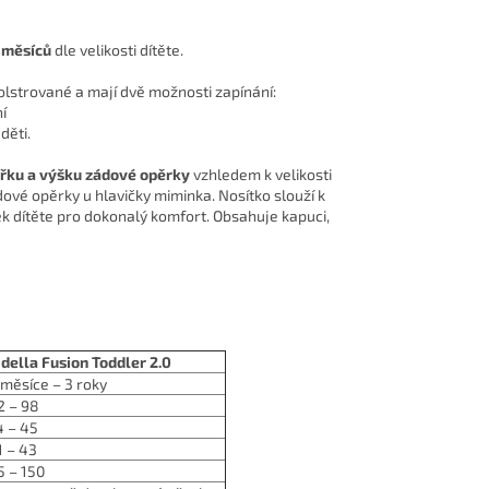
2 měsíců
dle velikosti dítěte.
lstrované a mají dvě možnosti zapínání:
í
děti.
ířku a výšku zádové opěrky
vzhledem k velikosti
ádové opěrky u hlavičky miminka. Nosítko slouží k
ek dítěte pro dokonalý komfort. Obsahuje kapuci,
idella Fusion Toddler 2.0
 měsíce – 3 roky
2 – 98
4 – 45
1 – 43
5 – 150