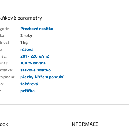
lňkové parametry
gorie
:
Přezkové nosítko
ka
:
2 roky
tnost
:
1 kg
va
:
růžová
máž
:
201 - 220 g/m2
riál
:
100 % bavlna
nosítka
:
šátkové nosítko
zapínání
:
přezky
,
křížení popruhů
ba
:
žakárová
:
peříčka
ook
INFORMACE