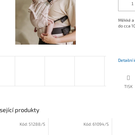
Měkké a 
do cca 1
Detailní
TISK
sející produkty
Kód:
51288/S
Kód:
61094/S