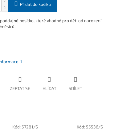
Přidat do košíku
poddajné nosítko, které vhodné pro děti od narození
0měsíců.
 informace
ZEPTAT SE
HLÍDAT
SDÍLET
Kód:
57281/S
Kód:
55536/S