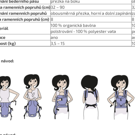
nání bederního pásu
přezka na boku
o
a ramenních popruhů (cm)
32 – 90
3
nání ramenních popruhů
obousměrná přezka, horní a dolní zapínání
z
a ramenních popruhů (cm)
8
8
100 % organická bavlna
1
riál
polstrování - 100 % polyester vata
p
uce
ano
a
ost (kg)
3,5 – 15
1
 návod:
o návod: