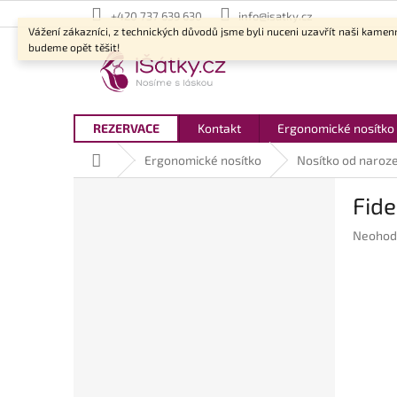
Přejít
+420 737 639 630
info@isatky.cz
na
Vážení zákazníci, z technických důvodů jsme byli nuceni uzavřít naši kamen
obsah
budeme opět těšit!
REZERVACE
Kontakt
Ergonomické nosítko
Domů
Ergonomické nosítko
Nosítko od naroze
P
Fide
o
s
Průměr
Neohod
t
hodnoc
r
produkt
a
je
n
0,0
z
n
5
í
hvězdič
p
a