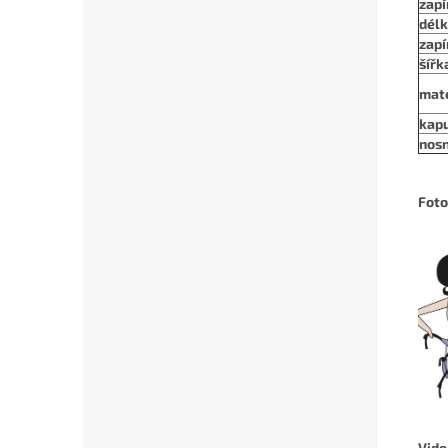
zapí
délk
zapí
šířk
mate
kap
nosn
Foto
Vide