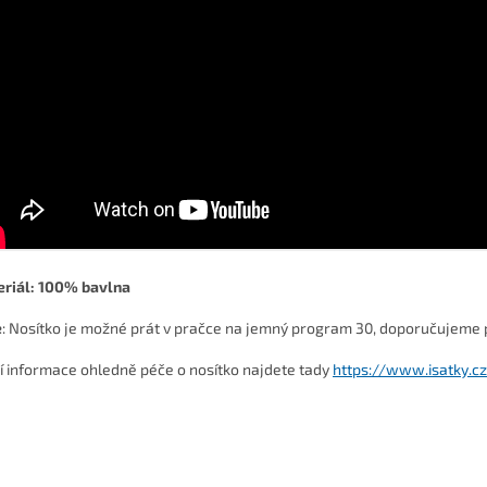
riál
: 100% bavlna
e
: Nosítko je možné prát v pračce na jemný program 30, doporučujeme 
ší informace ohledně péče o nosítko najdete tady
https://www.isatky.c