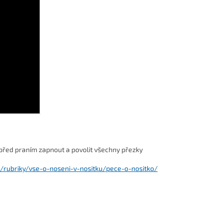
před praním zapnout a povolit všechny přezky
z/rubriky/vse-o-noseni-v-nositku/pece-o-nositko/