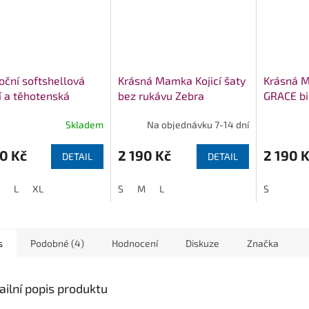
oční softshellová
Krásná Mamka Kojicí šaty
Krásná M
í a těhotenská
bez rukávu Zebra
GRACE bi
a WOMBATSHELL
black
Skladem
Na objednávku 7-14 dní
á
0 Kč
2 190 Kč
2 190 
DETAIL
DETAIL
L
XL
S
M
L
S
s
Podobné (4)
Hodnocení
Diskuze
Značka
ailní popis produktu