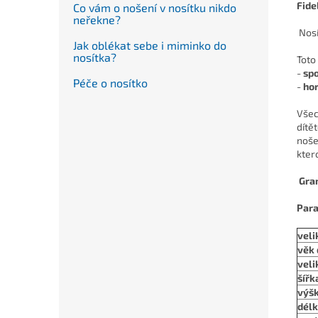
Fide
Co vám o nošení v nosítku nikdo
neřekne?
Nos
Jak oblékat sebe i miminko do
nosítka?
Toto
-
spo
Péče o nosítko
-
hor
Všec
dítě
noše
kter
Gra
Para
veli
věk 
veli
šířk
výšk
délk