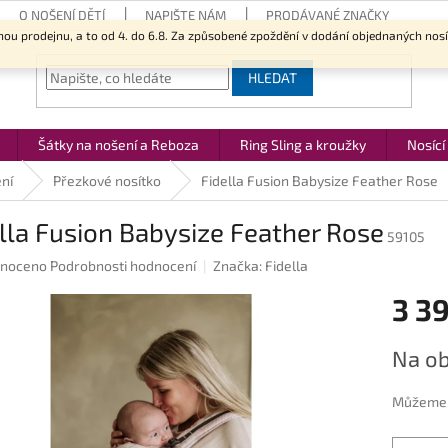
O NOŠENÍ DĚTÍ
NAPIŠTE NÁM
PRODÁVANÉ ZNAČKY
nou prodejnu, a to od 4. do 6.8. Za způsobené zpoždění v dodání objednaných nos
HLEDAT
Šátky na nošení a Reboza
Ring Sling a kroužky
Nosící
ní
Přezkové nosítko
Fidella Fusion Babysize Feather Rose
lla Fusion Babysize Feather Rose
59105
né
noceno
Podrobnosti hodnocení
Značka:
Fidella
ení
3 3
u
Měrná
Na ob
cena:
ek.
Můžeme d