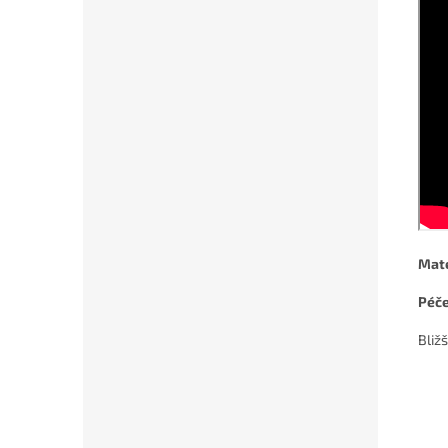
Mate
Péč
Bliž