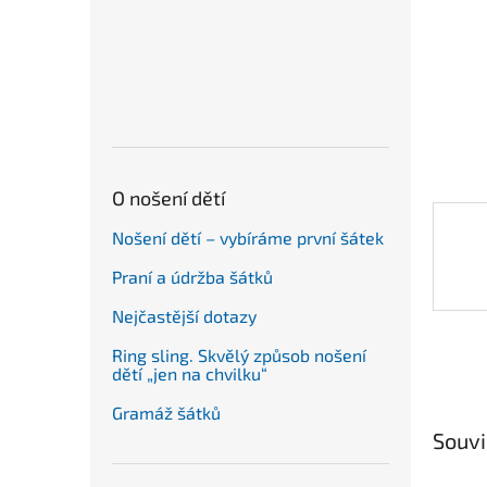
n
e
l
O nošení dětí
Nošení dětí – vybíráme první šátek
Praní a údržba šátků
Nejčastější dotazy
Ring sling. Skvělý způsob nošení
dětí „jen na chvilku“
Gramáž šátků
Souvi