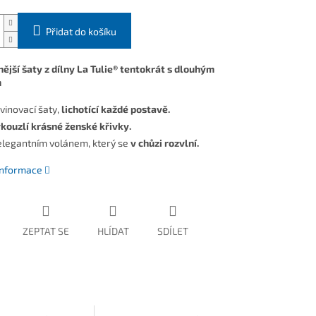
Přidat do košíku
ější šaty z dílny La Tulie® tentokrát s dlouhým
m
vinovací šaty,
lichotící každé postavě.
kouzlí krásné ženské křivky.
elegantním volánem, který se
v chůzi rozvlní.
 informace
ZEPTAT SE
HLÍDAT
SDÍLET