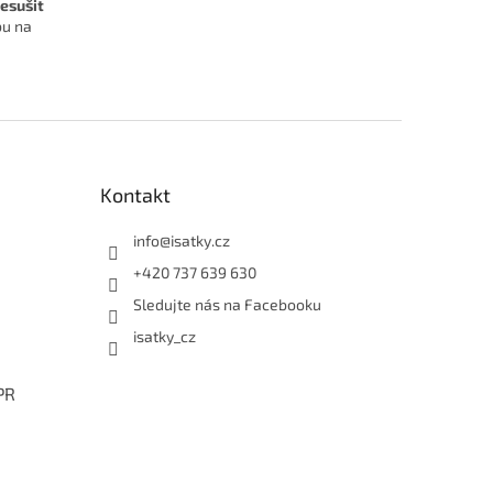
esušit
bu na
Kontakt
info
@
isatky.cz
+420 737 639 630
Sledujte nás na Facebooku
isatky_cz
PR