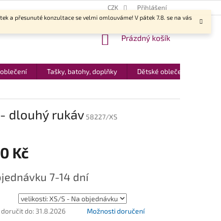
CZK
Přihlášení
ítek a přesunuté konzultace se velmi omlouváme! V pátek 7.8. se na vás
NÁKUPNÍ
Prázdný košík
KOŠÍK
 oblečení
Tašky, batohy, doplňky
Dětské oblečení
Dár
 - dlouhý rukáv
58227/XS
80 Kč
jednávku 7-14 dní
oručit do:
31.8.2026
Možnosti doručení