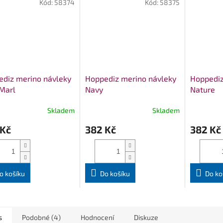
Kód:
58374
Kód:
58375
diz merino návleky
Hoppediz merino návleky
Hoppediz
Marl
Navy
Nature
Skladem
Skladem
 Kč
382 Kč
382 Kč
o košíku
Do košíku
Do ko
s
Podobné (4)
Hodnocení
Diskuze