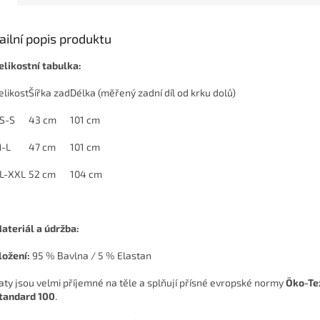
ailní popis produktu
elikostní tabulka:
elikost
Šířka zad
Délka (měřený zadní díl od krku dolů)
S-S
43 cm
101 cm
-L
47 cm
101 cm
L-XXL
52 cm
104 cm
ateriál a údržba:
ložení:
95 % Bavlna / 5 % Elastan
aty jsou velmi příjemné na těle a splňují přísné evropské normy
Öko-Te
tandard 100
.