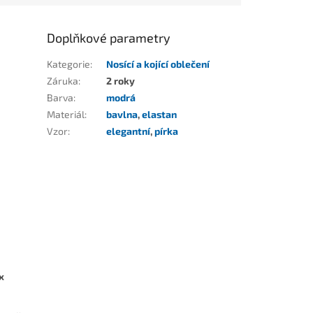
Doplňkové parametry
Kategorie
:
Nosící a kojící oblečení
Záruka
:
2 roky
Barva
:
modrá
Materiál
:
bavlna
,
elastan
Vzor
:
elegantní
,
pírka
x