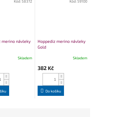
Kód:
58372
Kód:
59100
 merino návleky
Hoppediz merino návleky
Gold
Skladem
Skladem
382 Kč
šíku
Do košíku