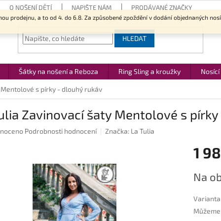
O NOŠENÍ DĚTÍ
NAPIŠTE NÁM
PRODÁVANÉ ZNAČKY
nou prodejnu, a to od 4. do 6.8. Za způsobené zpoždění v dodání objednaných nos
HLEDAT
Šátky na nošení a Reboza
Ring Sling a kroužky
Nosící
y Mentolové s pírky - dlouhý rukáv
ulia Zavinovací šaty Mentolové s pírky
né
noceno
Podrobnosti hodnocení
Značka:
La Tulia
ení
1 9
u
Měrná
Na ob
cena:
ek.
Varianta
Můžeme d