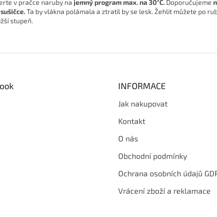
erte v pračce naruby na
jemný program
max. na 30°C.
Doporučujeme
n
 sušičce.
Ta by vlákna polámala a ztratil by se lesk. Žehlit můžete po ru
ižší stupeň.
ook
INFORMACE
Jak nakupovat
Kontakt
O nás
Obchodní podmínky
Ochrana osobních údajů GD
Vrácení zboží a reklamace