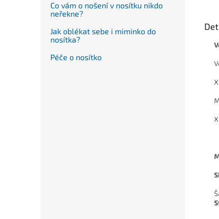
Co vám o nošení v nosítku nikdo
neřekne?
Det
Jak oblékat sebe i miminko do
nosítka?
V
Péče o nosítko
V
X
M
X
M
S
Š
S