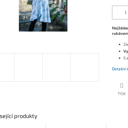
Nejžádan
rukáve
Za
Vy
S 
Detailní
TISK
sející produkty