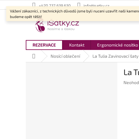
Přejít
+420 737 639 630
info@isatky.cz
na
Vážení zákazníci, z technických důvodů jsme byli nuceni uzavřít naši kamen
obsah
budeme opět těšit!
REZERVACE
Kontakt
Ergonomické nosítko
Domů
Nosící oblečení
La Tulia Zavinovací šat
P
La T
o
s
Průměr
Neohod
t
hodnoc
r
produkt
a
je
n
0,0
z
n
5
í
hvězdič
p
a