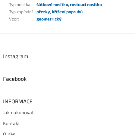
Typ nosítka
:
šátkové nosítko
,
rostoucí nosítko
Typ zapínání
:
přezky
,
křížení popruhů
Vzor
:
geometrický
Z
á
p
a
Instagram
t
í
Facebook
INFORMACE
Jak nakupovat
Kontakt
O nás