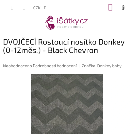
Přejít
NÁKUP
CZK
na
KOŠÍK
obsah
DVOJČECÍ Rostoucí nosítko Donkey
(0-12měs.) - Black Chevron
Průměrné
Neohodnoceno
Podrobnosti hodnocení
Značka:
Donkey baby
hodnocení
produktu
je
0,0
z
5
hvězdiček.