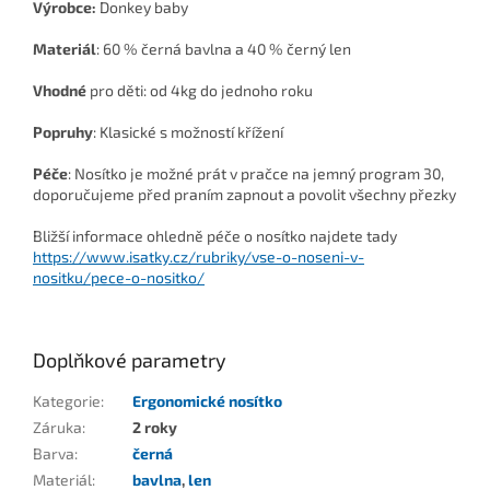
Výrobce:
Donkey baby
Materiál
: 60 % černá bavlna a 40 % černý len
Vhodné
pro děti: od 4kg do jednoho roku
Popruhy
: Klasické s možností křížení
Péče
: Nosítko je možné prát v pračce na jemný program 30,
doporučujeme před praním zapnout a povolit všechny přezky
Bližší informace ohledně péče o nosítko najdete tady
https://www.isatky.cz/rubriky/vse-o-noseni-v-
nositku/pece-o-nositko/
Doplňkové parametry
Kategorie
:
Ergonomické nosítko
Záruka
:
2 roky
Barva
:
černá
Materiál
:
bavlna
,
len