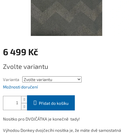
6 499 Kč
Měrná
Zvolte variantu
cena:
Varianta
Možnosti doručení
Přidat do košíku
Nositko pro DVOJČÁTKA je konečně tady!
Výhodou Donkey dvojčecíhi nositka je, že máte dvě samostatná