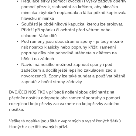
Regulace šířky (pomocí cvočků) i výšky zádové opěrky
pomocí přezek, stahování za krčkem, aby hlavička
miminka zbytečně neplandala a látka pěkně kopírovala
hlavičku miminka
Součástí je obdélníková kapucka, kterou lze srolovat.
Přidrží při spánku či ochrání před větrem nebo
chladem Vaše dítě
Pod rameny jsou oboustranné spony - je tedy možné
nsit nosítko klasicky nebo popruhy křížit, ramenní
popruhy díky nim pohodlně utáhnete s dítětem na
břiše i na zádech
Navíc má nosítko možnost zapnout spony i pod
zadečkem a docílit ještě lepšího zakulacení zad u
novorozenců. Spony lze také sundat a používat běžně
zapnuté z boční strany zádovky.
DVOJČECÍ NOSÍTKO v případě nošení obou dětí naráz na
předním nosítku odepnete oba ramenní popruhy a pomocí
rozepínací kojo přezky zacvaknete na kojopřezky zadního
nosítka.
Veškerá nosítka jsou šitá z vypraných a vysrážených šátků
tkaných z certifikovaných přízí.