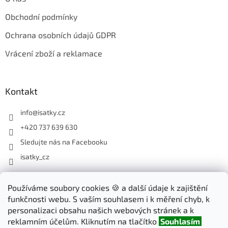
Obchodní podmínky
Ochrana osobních údajů GDPR
Vrácení zboží a reklamace
Kontakt
info
@
isatky.cz
+420 737 639 630
Sledujte nás na Facebooku
isatky_cz
Odebírat newsletter
Používáme soubory cookies 🍪 a další údaje k zajištění
funkčnosti webu. S vaším souhlasem i k měření chyb, k
Vložte svůj e-mail a my vám budeme zasílat informace o nových
personalizaci obsahu našich webových stránek a k
produktech na našem e-shopu.
reklamním účelům. Kliknutím na tlačítko
Souhlasím