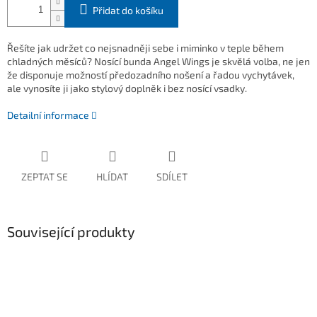
Přidat do košíku
Řešíte jak udržet co nejsnadněji sebe i miminko v teple během
chladných měsíců? Nosící bunda Angel Wings je skvělá volba, ne jen
že disponuje možností předozadního nošení a řadou vychytávek,
ale vynosíte ji jako stylový doplněk i bez nosící vsadky.
Detailní informace
ZEPTAT SE
HLÍDAT
SDÍLET
Související produkty