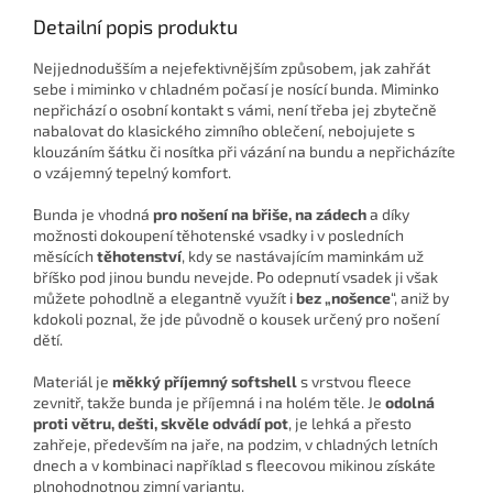
Detailní popis produktu
Nejjednodušším a nejefektivnějším způsobem, jak zahřát
sebe i miminko v chladném počasí je nosící bunda. Miminko
nepřichází o osobní kontakt s vámi, není třeba jej zbytečně
nabalovat do klasického zimního oblečení, nebojujete s
klouzáním šátku či nosítka při vázání na bundu a nepřicházíte
o vzájemný tepelný komfort.
Bunda je vhodná
pro nošení na břiše, na zádech
a díky
možnosti dokoupení těhotenské vsadky i v posledních
měsících
těhotenství
, kdy se nastávajícím maminkám už
bříško pod jinou bundu nevejde. Po odepnutí vsadek ji však
můžete pohodlně a elegantně využít i
bez „nošence
“, aniž by
kdokoli poznal, že jde původně o kousek určený pro nošení
dětí.
Materiál je
měkký příjemný softshell
s vrstvou fleece
zevnitř, takže bunda je příjemná i na holém těle. Je
odolná
proti větru, dešti, skvěle odvádí pot
, je lehká a přesto
zahřeje, především na jaře, na podzim, v chladných letních
dnech a v kombinaci například s fleecovou mikinou získáte
plnohodnotnou zimní variantu.