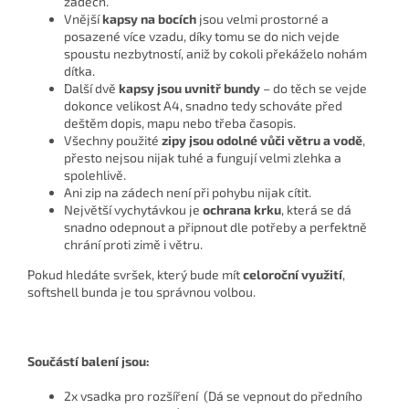
zádech.
Vnější
kapsy na bocích
jsou velmi prostorné a
posazené více vzadu, díky tomu se do nich vejde
spoustu nezbytností, aniž by cokoli překáželo nohám
dítka.
Další dvě
kapsy jsou uvnitř bundy
– do těch se vejde
dokonce velikost A4, snadno tedy schováte před
deštěm dopis, mapu nebo třeba časopis.
Všechny použité
zipy jsou odolné vůči větru a vodě
,
přesto nejsou nijak tuhé a fungují velmi zlehka a
spolehlivě.
Ani zip na zádech není při pohybu nijak cítit.
Největší vychytávkou je
ochrana krku
, která se dá
snadno odepnout a připnout dle potřeby a perfektně
chrání proti zimě i větru.
Pokud hledáte svršek, který bude mít
celoroční využití
,
softshell bunda je tou správnou volbou.
Součástí balení jsou:
2x vsadka pro rozšíření (Dá se vepnout do předního