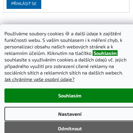
PŘIHLÁSIT SE
Vytvořil Shoptet
Používáme soubory cookies 🍪 a další údaje k zajištění
funkčnosti webu. S vaším souhlasem i k měření chyb, k
personalizaci obsahu našich webových stránek a k
Copyright 2026
iSatky.cz
. Všechna práva vyhrazena.
Upravit
reklamním účelům. Kliknutím na tlačítko
Souhlasím
nastavení cookies
souhlasíte s využíváním cookies a dalších údajů vč. jejich
případného využití pro zobrazení cílené reklamy na
sociálních sítích a reklamních sítích na dalších webech.
Jak chráníme vaše osobní údaje?
Souhlasím
Nastavení
Odmítnout