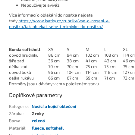
Nepoužívejte aviváž.
Více informací o oblékání do nosítka najdete
tady
https://www.isatky.cz/rubriky/vse-o-noseni-v-
nositku/jak-oblekat-sebe-i-miminko-do-nositka/
Bunda softshell
XS
S
M
L
XL
obvod hrudníku
88 cm
94 cm
102 cm
108 cm
114 c
šíře zad
36 cm
38 cm
41 cm
43 cm
46 cm
délka zad
70 cm
70 cm
75 cm
75 cm
75 cm
obvod boků
96 cm
104 cm
114 cm
118 cm
127 c
délka rukávu
66 cm
67 cm
69 cm
71 cm
72 cm
Rozměry jsou udávány v cm v položeném stavu.
Doplňkové parametry
Kategorie
:
Nosící a kojící oblečení
Záruka
:
2 roky
Barva
:
zelená
Materiál
:
fleece
,
softshell