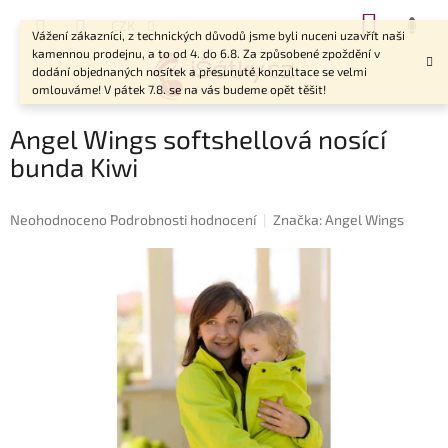
Přejít
NÁKUP
CZK
na
Vážení zákazníci, z technických důvodů jsme byli nuceni uzavřít naši
KOŠÍK
obsah
kamennou prodejnu, a to od 4. do 6.8. Za způsobené zpoždění v
dodání objednaných nosítek a přesunuté konzultace se velmi
omlouváme! V pátek 7.8. se na vás budeme opět těšit!
Angel Wings softshellová nosící
bunda Kiwi
Průměrné
Neohodnoceno
Podrobnosti hodnocení
Značka:
Angel Wings
hodnocení
produktu
je
0,0
z
5
hvězdiček.