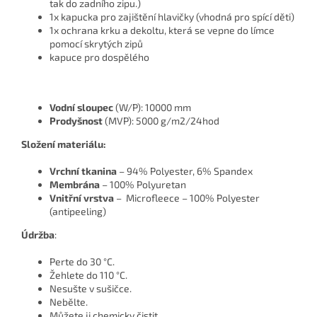
tak do zadního zipu.)
1x kapucka pro zajištění hlavičky (vhodná pro spící děti)
1x ochrana krku a dekoltu, která se vepne do límce
pomocí skrytých zipů
kapuce pro dospělého
Vodní sloupec
(W/P): 10000 mm
Prodyšnost
(MVP): 5000 g/m2/24hod
Složení materiálu:
Vrchní tkanina
– 94% Polyester, 6% Spandex
Membrána
– 100% Polyuretan
Vnitřní vrstva
– Microfleece – 100% Polyester
(antipeeling)
Údržba
:
Perte do 30 °C.
Žehlete do 110 °C.
Nesušte v sušičce.
Nebělte.
Můžete ji chemicky čistit.