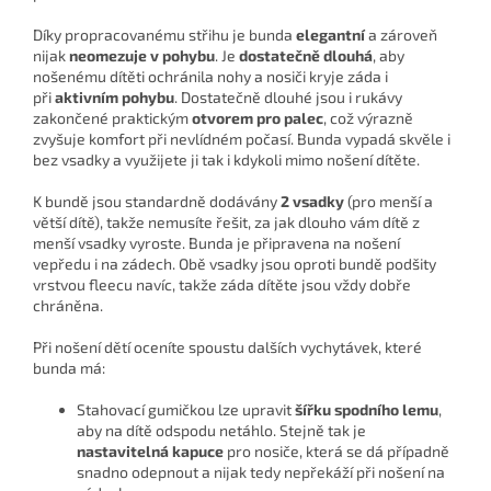
Díky propracovanému střihu je bunda
elegantní
a zároveň
nijak
neomezuje v pohybu
. Je
dostatečně dlouhá
, aby
nošenému dítěti ochránila nohy a nosiči kryje záda i
při
aktivním pohybu
. Dostatečně dlouhé jsou i rukávy
zakončené praktickým
otvorem pro palec
, což výrazně
zvyšuje komfort při nevlídném počasí. Bunda vypadá skvěle i
bez vsadky a využijete ji tak i kdykoli mimo nošení dítěte.
K bundě jsou standardně dodávány
2 vsadky
(pro menší a
větší dítě), takže nemusíte řešit, za jak dlouho vám dítě z
menší vsadky vyroste. Bunda je připravena na nošení
vepředu i na zádech. Obě vsadky jsou oproti bundě podšity
vrstvou fleecu navíc, takže záda dítěte jsou vždy dobře
chráněna.
Při nošení dětí oceníte spoustu dalších vychytávek, které
bunda má:
Stahovací gumičkou lze upravit
šířku spodního lemu
,
aby na dítě odspodu netáhlo. Stejně tak je
nastavitelná kapuce
pro nosiče, která se dá případně
snadno odepnout a nijak tedy nepřekáží při nošení na