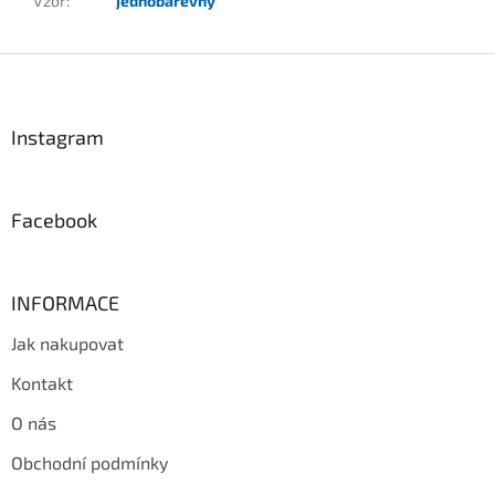
Vzor
:
jednobarevný
Z
á
p
a
Instagram
t
í
Facebook
INFORMACE
Jak nakupovat
Kontakt
O nás
Obchodní podmínky