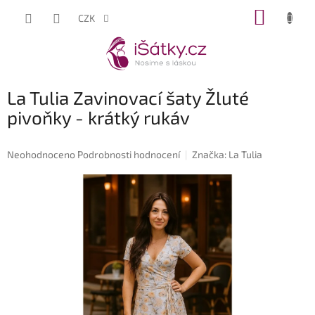
Přejít
NÁKUP
CZK
na
KOŠÍK
obsah
La Tulia Zavinovací šaty Žluté
pivoňky - krátký rukáv
Průměrné
Neohodnoceno
Podrobnosti hodnocení
Značka:
La Tulia
hodnocení
produktu
je
0,0
z
5
hvězdiček.