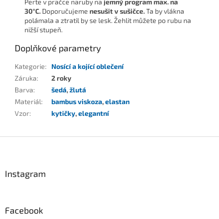
Perte v pračce naruby na
jemný program
max. na
30°C.
Doporučujeme
nesušit v sušičce.
Ta by vlákna
polámala a ztratil by se lesk. Žehlit můžete po rubu na
nižší stupeň.
Doplňkové parametry
Kategorie
:
Nosící a kojící oblečení
Záruka
:
2 roky
Barva
:
šedá
,
žlutá
Materiál
:
bambus viskoza
,
elastan
Vzor
:
kytičky
,
elegantní
Z
á
p
a
Instagram
t
í
Facebook