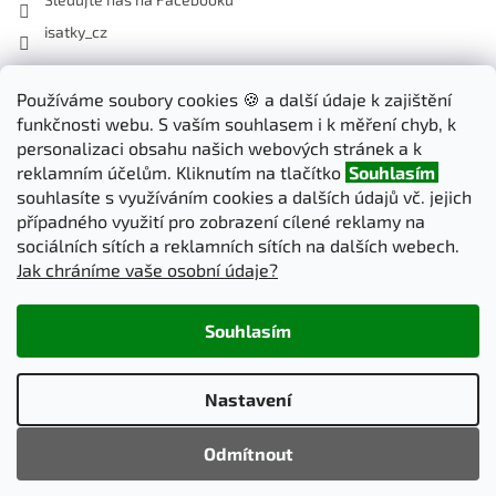
isatky_cz
Odebírat newsletter
Používáme soubory cookies 🍪 a další údaje k zajištění
funkčnosti webu. S vaším souhlasem i k měření chyb, k
Vložte svůj e-mail a my vám budeme zasílat informace o nových
personalizaci obsahu našich webových stránek a k
produktech na našem e-shopu.
reklamním účelům. Kliknutím na tlačítko
Souhlasím
souhlasíte s využíváním cookies a dalších údajů vč. jejich
E-mail
případného využití pro zobrazení cílené reklamy na
sociálních sítích a reklamních sítích na dalších webech.
Jak chráníme vaše osobní údaje?
PŘIHLÁSIT SE
Souhlasím
Vytvořil Shoptet
Nastavení
Copyright 2026
iSatky.cz
. Všechna práva vyhrazena.
Upravit
Odmítnout
nastavení cookies