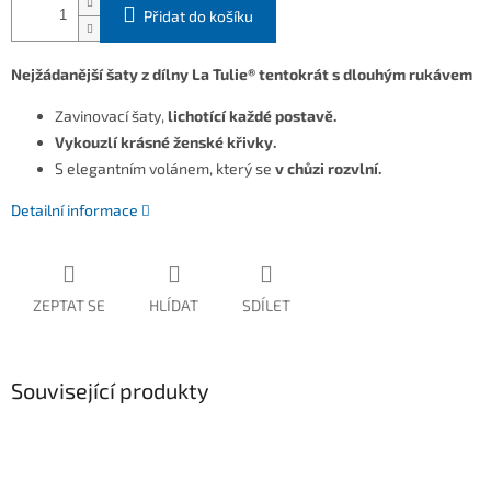
Přidat do košíku
Nejžádanější šaty z dílny La Tulie® tentokrát s dlouhým rukávem
Zavinovací šaty,
lichotící každé postavě.
Vykouzlí krásné ženské křivky.
S elegantním volánem, který se
v chůzi rozvlní.
Detailní informace
ZEPTAT SE
HLÍDAT
SDÍLET
Související produkty