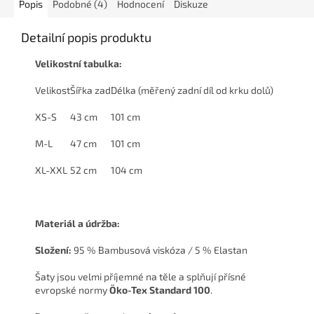
Popis
Podobné (4)
Hodnocení
Diskuze
Detailní popis produktu
Velikostní tabulka:
Velikost
Šířka zad
Délka (měřený zadní díl od krku dolů)
XS-S
43 cm
101 cm
M-L
47 cm
101 cm
XL-XXL
52 cm
104 cm
Materiál a údržba:
Složení:
95 % Bambusová viskóza / 5 % Elastan
Šaty jsou velmi příjemné na těle a splňují přísné
evropské normy
Öko-Tex Standard 100
.