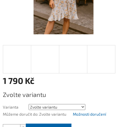
1 790 Kč
Měrná
Zvolte variantu
cena:
Varianta
Můžeme doručit do:
Zvolte variantu
Možnosti doručení