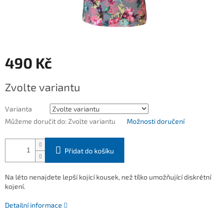
490 Kč
Měrná
Zvolte variantu
cena:
Varianta
Můžeme doručit do:
Zvolte variantu
Možnosti doručení
Přidat do košíku
Na léto nenajdete lepší kojicí kousek, než tílko umožňující diskrétní
kojení.
Detailní informace