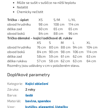
Může se sušit v sušičce na nižší teplotu
Nebělit
Chemicky nečistit
Trička – úplet
XS
S/M
L/XL
obvod hrudníku
98 cm
108 cm
114 cm
délka zad
60 cm
65 cm
65 cm
obvod boků
84 cm
88 cm
96 cm
Tričko dámské – kojící lodičkové dl. rukáv
XS
S
M
L
XL
obvod hrudníku
76 cm
80 cm
88 cm
94 cm
104 cm
obvod boků
84 cm
90 cm
98 cm
106 cm
114 cm
délka zad
58cm
59 cm
61 cm
62 cm
63 cm
délka rukávu
57 cm
58 cm
62 cm
63 cm
64 cm
Rozměry jsou udávány v cm v položeném stavu.
Doplňkové parametry
Kategorie
:
Kojící oblečení
Záruka
:
2 roky
Barva
:
šedá
Materiál
:
bavlna
,
spandex
Vzor
:
kytičky
,
elegantní
,
lístečky