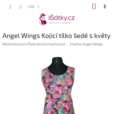
Přejít
NÁKUP
CZK
na
KOŠÍK
obsah
Angel Wings Kojicí tílko šedé s květy
Průměrné
Neohodnoceno
Podrobnosti hodnocení
Značka:
Angel Wings
hodnocení
produktu
je
0,0
z
5
hvězdiček.