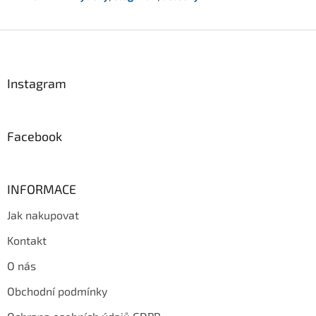
Z
á
p
a
Instagram
t
í
Facebook
INFORMACE
Jak nakupovat
Kontakt
O nás
Obchodní podmínky