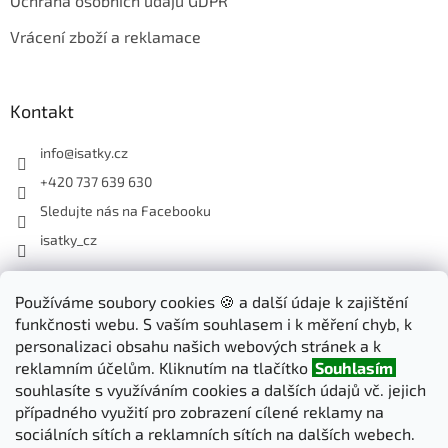
Ochrana osobních údajů GDPR
Vrácení zboží a reklamace
Kontakt
info
@
isatky.cz
+420 737 639 630
Sledujte nás na Facebooku
isatky_cz
Odebírat newsletter
Používáme soubory cookies 🍪 a další údaje k zajištění
funkčnosti webu. S vaším souhlasem i k měření chyb, k
Vložte svůj e-mail a my vám budeme zasílat informace o nových
personalizaci obsahu našich webových stránek a k
produktech na našem e-shopu.
reklamním účelům. Kliknutím na tlačítko
Souhlasím
souhlasíte s využíváním cookies a dalších údajů vč. jejich
E-mail
případného využití pro zobrazení cílené reklamy na
sociálních sítích a reklamních sítích na dalších webech.