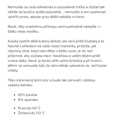
Nemusíte se celá odhalovat a vysoukávat tričko a zůstat tak
někde na lavičce sedět polonahá… nemusíte si ani vytahovat
výstřih proto, abyste prso dítěti nabídla vrchem.
Navíc, díky snadnému přístupu velmi pohodlně nakojíte i v
šátku nebo nosítku.
Kulatý výstřih dělá krásný dekolt, ale není příliš hluboký a to
hlavně s ohledem na naše nosící maminky, protože, jak
všechny víme, když nám dítko v šátku usne, je víc než
příjemné, aby zůstala mezi hlavičkou a vaším tělem ještě
vrstva látky. Navíc je tento střih velmi lichotivý a při hraní s
dětmi se nemusíte bát, že vám někde vykoukne víc, než byste
chtěly.
Tílko má krásný letní vzor a bude tak zároveň i zdobou
vašeho šatníku.
92% bavlna
8% spandex
Praní do 40 °C
Žehlení do 110 °C