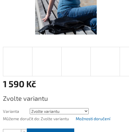
1 590 Kč
Měrná
Zvolte variantu
cena:
Varianta
Můžeme doručit do:
Zvolte variantu
Možnosti doručení