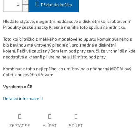
Přidat do košíku
Hledáte stylové, elegantní, nadčasové a diskrétní kojící oblečení?
Produkty české značky Krásná mamka toto splňují na jedničku.
Toto kojící tričko z měkkého modalového úpletu kombinovaného s
bio bavlnou má vrstvený přední díl pro snadné a diskrétní
kojení. Pečlivě založený 3cm lem pod prsy zaručí, že vrchní díl nikde
neodstává a krásně přilne na nejužší místo pod prsy.
Kombinace toho nejlepšího, co umí bavlna a nádherný MODALový
úplet z bukového dřeva ♥
Vyrobeno v ČR
Detailní informace
ZEPTAT SE
HLÍDAT
SDÍLET