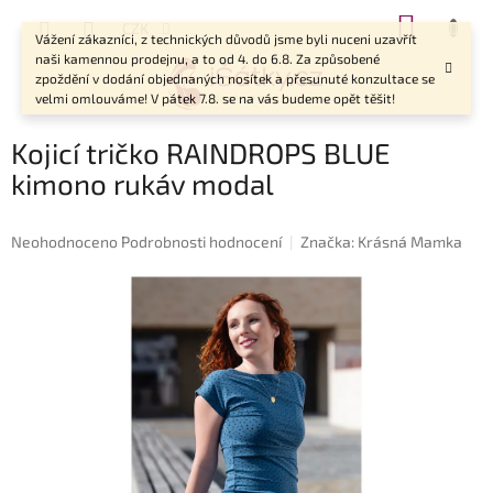
Přejít
NÁKUP
CZK
na
Vážení zákazníci, z technických důvodů jsme byli nuceni uzavřít
KOŠÍK
obsah
naši kamennou prodejnu, a to od 4. do 6.8. Za způsobené
zpoždění v dodání objednaných nosítek a přesunuté konzultace se
velmi omlouváme! V pátek 7.8. se na vás budeme opět těšit!
Kojicí tričko RAINDROPS BLUE
kimono rukáv modal
Průměrné
Neohodnoceno
Podrobnosti hodnocení
Značka:
Krásná Mamka
hodnocení
produktu
je
0,0
z
5
hvězdiček.