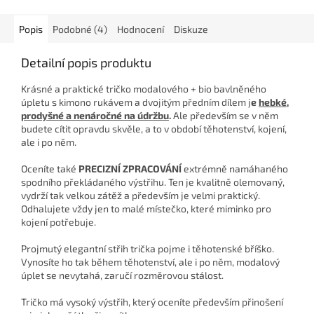
Popis
Podobné (4)
Hodnocení
Diskuze
Detailní popis produktu
Krásné a praktické tričko modalového + bio bavlněného
úpletu s kimono rukávem a dvojitým předním dílem j
e
hebké,
prodyšné a nenáročné na údržbu
.
Ale především se v něm
budete cítit opravdu skvěle, a to v období těhotenství, kojení,
ale i po něm.
Oceníte také
PRECIZNÍ ZPRACOVÁNÍ
extrémně namáhaného
spodního překládaného výstřihu. Ten je kvalitně olemovaný,
vydrží tak velkou zátěž a především je velmi praktický.
Odhalujete vždy jen to malé místečko, které miminko pro
kojení potřebuje.
Projmutý elegantní střih trička pojme i těhotenské bříško.
Vynosíte ho tak během těhotenství, ale i po něm, modalový
úplet se nevytahá, zaručí rozměrovou stálost.
Tričko má vysoký výstřih, který oceníte především přinošení