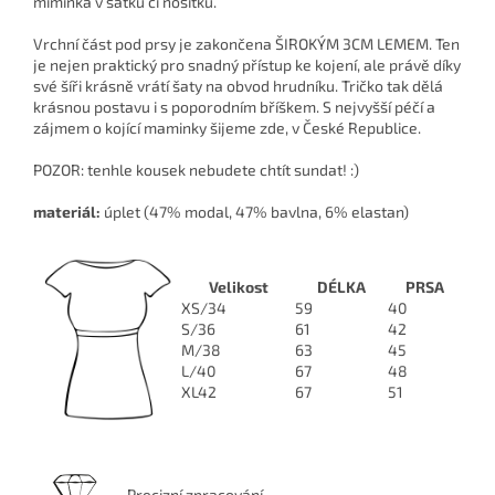
miminka v šátku či nosítku.
Vrchní část pod prsy je zakončena ŠIROKÝM 3CM LEMEM. Ten
je nejen praktický pro snadný přístup ke kojení, ale právě díky
své šíři krásně vrátí šaty na obvod hrudníku. Tričko tak dělá
krásnou postavu i s poporodním bříškem. S nejvyšší péčí a
zájmem o kojící maminky šijeme zde, v České Republice.
POZOR: tenhle kousek nebudete chtít sundat! :)
materiál:
úplet (47% modal, 47% bavlna, 6% elastan)
Velikost
DÉLKA
PRSA
XS/34
59
40
S/36
61
42
M/38
63
45
L/40
67
48
XL42
67
51
Precizní zpracování