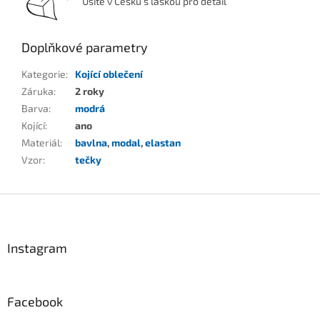
Ušité v Česku s láskou pro detail
Doplňkové parametry
Kategorie
:
Kojící oblečení
Záruka
:
2 roky
Barva
:
modrá
Kojící
:
ano
Materiál
:
bavlna
,
modal
,
elastan
Vzor
:
tečky
Z
á
p
a
Instagram
t
í
Facebook