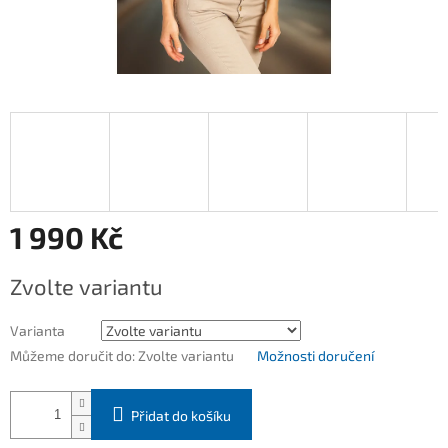
1 990 Kč
Měrná
Zvolte variantu
cena:
Varianta
Můžeme doručit do:
Zvolte variantu
Možnosti doručení
Přidat do košíku