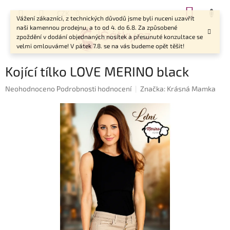
Přejít
NÁKUP
CZK
na
Vážení zákazníci, z technických důvodů jsme byli nuceni uzavřít
KOŠÍK
obsah
naši kamennou prodejnu, a to od 4. do 6.8. Za způsobené
zpoždění v dodání objednaných nosítek a přesunuté konzultace se
velmi omlouváme! V pátek 7.8. se na vás budeme opět těšit!
Kojící tílko LOVE MERINO black
Průměrné
Neohodnoceno
Podrobnosti hodnocení
Značka:
Krásná Mamka
hodnocení
produktu
je
0,0
z
5
hvězdiček.