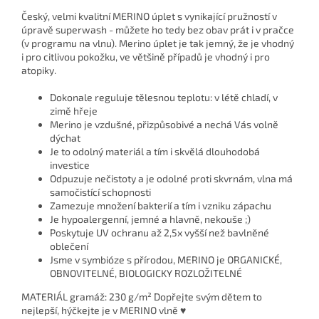
Český, velmi kvalitní MERINO úplet s vynikající pružností v
úpravě superwash - můžete ho tedy bez obav prát i v pračce
(v programu na vlnu). Merino úplet je tak jemný, že je vhodný
i pro citlivou pokožku, ve většině případů je vhodný i pro
atopiky.
Dokonale reguluje tělesnou teplotu: v létě chladí, v
zimě hřeje
Merino je vzdušné, přizpůsobivé a nechá Vás volně
dýchat
Je to odolný materiál a tím i skvělá dlouhodobá
investice
Odpuzuje nečistoty a je odolné proti skvrnám, vlna má
samočistící schopnosti
Zamezuje množení bakterií a tím i vzniku zápachu
Je hypoalergenní, jemné a hlavně, nekouše ;)
Poskytuje UV ochranu až 2,5x vyšší než bavlněné
oblečení
Jsme v symbióze s přírodou, MERINO je ORGANICKÉ,
OBNOVITELNÉ, BIOLOGICKY ROZLOŽITELNÉ
MATERIÁL gramáž: 230 g/m² Dopřejte svým dětem to
nejlepší, hýčkejte je v MERINO vlně ♥