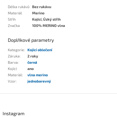
Délka rukávů
Bez rukávu
Materiál
Merino
Střih
Kojící, Úzký střih
Značka
100% MERINO vlna
Doplňkové parametry
Kategorie
:
Kojící oblečení
Záruka
:
2 roky
Barva
:
černá
Kojící
:
ano
Materiál
:
vlna merino
Vzor
:
jednobarevný
Z
á
p
a
Instagram