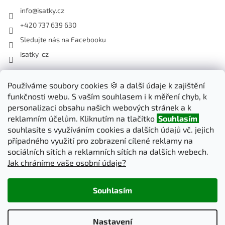
info
@
isatky.cz
+420 737 639 630
Sledujte nás na Facebooku
isatky_cz
Odebírat newsletter
Používáme soubory cookies 🍪 a další údaje k zajištění
funkčnosti webu. S vaším souhlasem i k měření chyb, k
Vložte svůj e-mail a my vám budeme zasílat informace o nových
personalizaci obsahu našich webových stránek a k
produktech na našem e-shopu.
reklamním účelům. Kliknutím na tlačítko
Souhlasím
souhlasíte s využíváním cookies a dalších údajů vč. jejich
E-mail
případného využití pro zobrazení cílené reklamy na
sociálních sítích a reklamních sítích na dalších webech.
Jak chráníme vaše osobní údaje?
PŘIHLÁSIT SE
Souhlasím
Vytvořil Shoptet
Nastavení