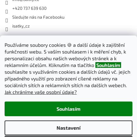
+420 737 639 630
Sledujte nás na Facebooku
isatky_cz
Odebírat newsletter
Používáme soubory cookies 🍪 a další údaje k zajištění
funkčnosti webu. S vaším souhlasem i k měření chyb, k
Vložte svůj e-mail a my vám budeme zasílat informace o nových
personalizaci obsahu našich webových stránek a k
produktech na našem e-shopu.
reklamním účelům. Kliknutím na tlačítko
Souhlasím
souhlasíte s využíváním cookies a dalších údajů vč. jejich
E-mail
případného využití pro zobrazení cílené reklamy na
sociálních sítích a reklamních sítích na dalších webech.
Jak chráníme vaše osobní údaje?
PŘIHLÁSIT SE
Souhlasím
Vytvořil Shoptet
Nastavení