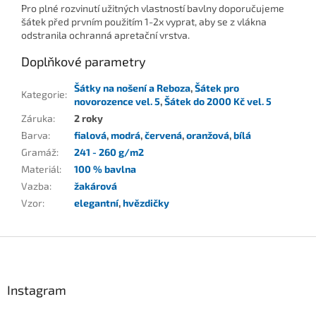
Pro plné rozvinutí užitných vlastností bavlny doporučujeme
šátek před prvním použitím 1-2x vyprat, aby se z vlákna
odstranila ochranná apretační vrstva.
Doplňkové parametry
Šátky na nošení a Reboza
,
Šátek pro
Kategorie
:
novorozence vel. 5
,
Šátek do 2000 Kč vel. 5
Záruka
:
2 roky
Barva
:
fialová
,
modrá
,
červená
,
oranžová
,
bílá
Gramáž
:
241 - 260 g/m2
Materiál
:
100 % bavlna
Vazba
:
žakárová
Vzor
:
elegantní
,
hvězdičky
Z
á
p
a
Instagram
t