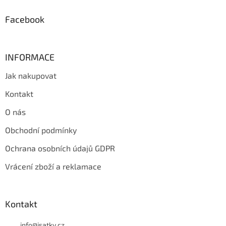
í
Facebook
INFORMACE
Jak nakupovat
Kontakt
O nás
Obchodní podmínky
Ochrana osobních údajů GDPR
Vrácení zboží a reklamace
Kontakt
info
@
isatky.cz