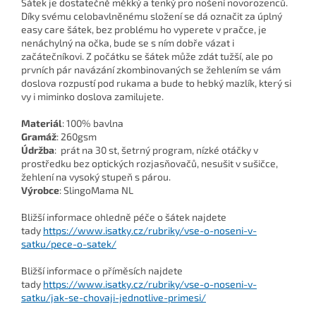
Šátek je dostatečně měkký a tenký pro nošení novorozenců.
Díky svému celobavlněnému složení se dá označit za úplný
easy care šátek, bez problému ho vyperete v pračce, je
nenáchylný na očka, bude se s ním dobře vázat i
začátečníkovi. Z počátku se šátek může zdát tužší, ale po
prvních pár navázání zkombinovaných se žehlením se vám
doslova rozpustí pod rukama a bude to hebký mazlík, který si
vy i miminko doslova zamilujete.
Materiál
: 100% bavlna
Gramáž
: 260gsm
Údržba
: prát na 30 st, šetrný program, nízké otáčky v
prostředku bez optických rozjasňovačů, nesušit v sušičce,
žehlení na vysoký stupeň s párou.
Výrobce
: SlingoMama NL
Bližší informace ohledně péče o šátek najdete
tady
https://www.isatky.cz/rubriky/vse-o-noseni-v-
satku/pece-o-satek/
Bližší informace o příměsích najdete
tady
https://www.isatky.cz/rubriky/vse-o-noseni-v-
satku/jak-se-chovaji-jednotlive-primesi/