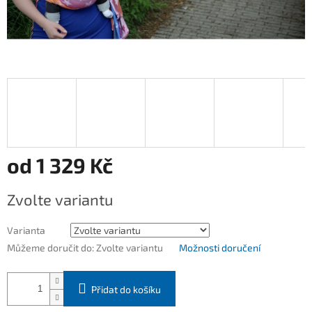
od
1 329 Kč
Měrná
Zvolte variantu
cena:
Varianta
Můžeme doručit do:
Zvolte variantu
Možnosti doručení
Přidat do košíku