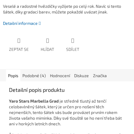
Veselé a radostné hvězdičky vyžijete po celý rok. Navíc si tento
šátek, díky gradaci barev, můžete pokaždé uvázat jinak.
Detailní informace
ZEPTAT SE
HLÍDAT
SDÍLET
Popis
Podobné (4)
Hodnocení
Diskuze
Značka
Detailní popis produktu
Yaro Stars Marbella Grad
je středně tlustý až tenčí
celobavlněný šátek, který je určen pro nošení těch
nejmenších, tento šátek vás bude provázet prvním rokem
života vašeho miminka. Díky své tlouště se ho není třeba bát
ani v horkých letních dnech.