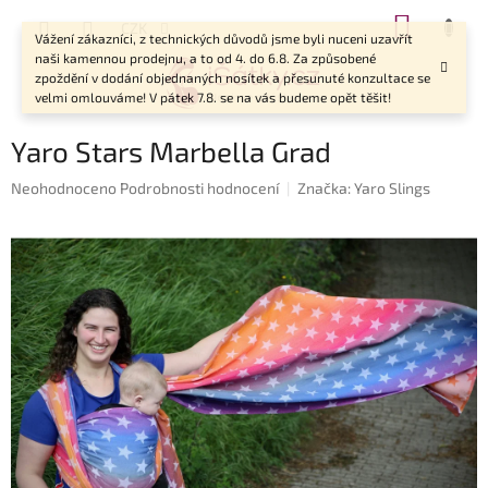
Přejít
NÁKUP
CZK
na
Vážení zákazníci, z technických důvodů jsme byli nuceni uzavřít
KOŠÍK
obsah
naši kamennou prodejnu, a to od 4. do 6.8. Za způsobené
zpoždění v dodání objednaných nosítek a přesunuté konzultace se
velmi omlouváme! V pátek 7.8. se na vás budeme opět těšit!
Yaro Stars Marbella Grad
Průměrné
Neohodnoceno
Podrobnosti hodnocení
Značka:
Yaro Slings
hodnocení
produktu
je
0,0
z
5
hvězdiček.