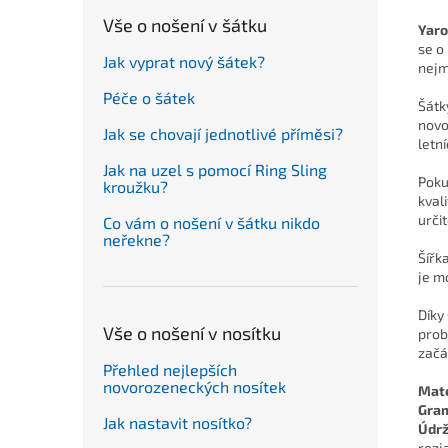
Vše o nošení v šátku
Yaro
se o
Jak vyprat nový šátek?
nejm
Péče o šátek
Šátk
novo
Jak se chovají jednotlivé příměsi?
letn
Jak na uzel s pomocí Ring Sling
Poku
kroužku?
kval
urči
Co vám o nošení v šátku nikdo
neřekne?
Šířk
je m
Díky
Vše o nošení v nosítku
prob
začá
Přehled nejlepších
novorozeneckých nosítek
Mate
Gra
Jak nastavit nosítko?
Údr
rozj