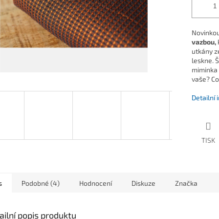
Novinkou
vazbou,
k
utkány z
leskne. 
miminka o
vaše? Co
Detailní
TISK
s
Podobné (4)
Hodnocení
Diskuze
Značka
ailní popis produktu