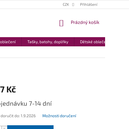
CZK
Přihlášení
NÁKUPNÍ
Prázdný košík
KOŠÍK
 oblečení
Tašky, batohy, doplňky
Dětské oblečení
Dár
7 Kč
jednávku 7-14 dní
oručit do:
1.9.2026
Možnosti doručení