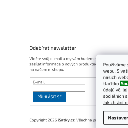
Odebírat newsletter
Vložte svůj e-mail a my vám budeme
zasílat informace o nových produktech
Používáme s
na našem e-shopu.
webu. S vaš
našich webo
E-mail
tlačítko
Sou
údajů vč. je
sociálních s
PŘIHLÁSIT SE
Jak chráním
Nastaven
Copyright 2026
iSatky.cz
. Všechna práva vyhrazena.
U