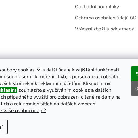
Obchodní podmínky
Ochrana osobních údajů GD
Vrácení zboží a reklamace
oubory cookies 🍪 a další údaje k zajištění funkčnosti
ím souhlasem i k měření chyb, k personalizaci obsahu
vých stránek a k reklamním účelům. Kliknutím na
O
hlasím
souhlasíte s využíváním cookies a dalších
jich případného využití pro zobrazení cílené reklamy na
ítích a reklamních sítích na dalších webech.
e vaše osobní údaje?
í
pravit nastavení cookies