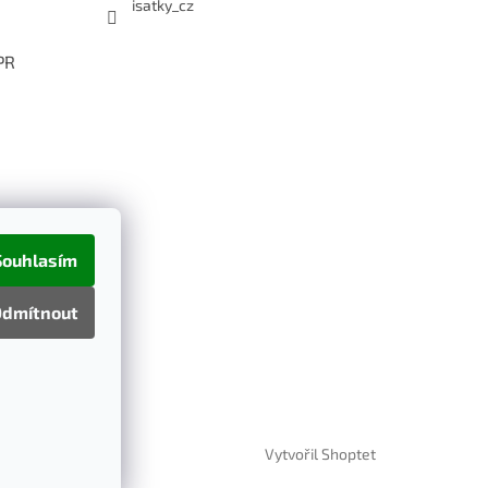
isatky_cz
PR
Souhlasím
dmítnout
Vytvořil Shoptet