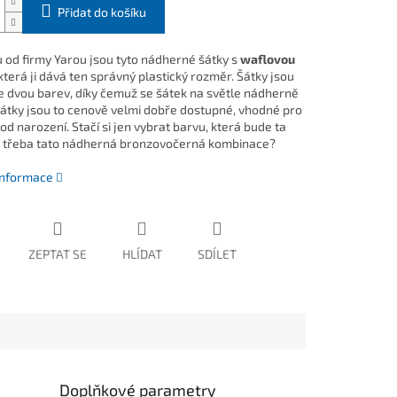
Přidat do košíku
 od firmy Yarou jsou tyto nádherné šátky s
waflovou
terá ji dává ten správný plastický rozměr. Šátky jsou
e dvou barev, díky čemuž se šátek na světle nádherně
Šátky jsou to cenově velmi dobře dostupné, vhodné pro
d narození. Stačí si jen vybrat barvu, která bude ta
 třeba tato nádherná bronzovočerná kombinace?
 informace
ZEPTAT SE
HLÍDAT
SDÍLET
Doplňkové parametry