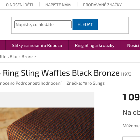
O NOŠENÍ DĚTÍ
NAPIŠTE NÁM
PRODÁVANÉ ZNAČKY
HLEDAT
Šátky na nošení a Reboza
Ring Sling a kroužky
Nosící
ffles Black Bronze
 Ring Sling Waffles Black Bronze
11973
né
noceno
Podrobnosti hodnocení
Značka:
Yaro Slings
ení
1 09
u
Měrná
Na ob
cena:
ek.
Můžeme d