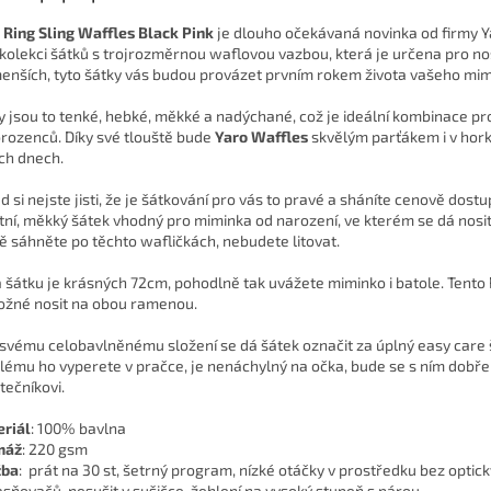
 Ring Sling Waffles Black Pink
je dlouho očekávaná novinka od firmy Y
 kolekci šátků s trojrozměrnou waflovou vazbou, která je určena pro no
enších, tyto šátky vás budou provázet prvním rokem života vašeho mim
y jsou to tenké, hebké, měkké a nadýchané, což je ideální kombinace pr
rozenců. Díky své tlouště bude
Yaro Waffles
skvělým parťákem i v hor
ích dnech.
d si nejste jisti, že je šátkování pro vás to pravé a sháníte cenově dostu
itní, měkký šátek vhodný pro miminka od narození, ve kterém se dá nosit i
tě sáhněte po těchto wafličkách, nebudete litovat.
a šátku je krásných 72cm, pohodlně tak uvážete miminko i batole. Tento 
ožné nosit na obou ramenou.
 svému celobavlněnému složení se dá šátek označit za úplný easy care 
lému ho vyperete v pračce, je nenáchylný na očka, bude se s ním dobře 
tečníkovi.
riál
: 100% bavlna
máž
: 220 gsm
žba
: prát na 30 st, šetrný program, nízké otáčky v prostředku bez optic
asňovačů, nesušit v sušičce, žehlení na vysoký stupeň s párou.