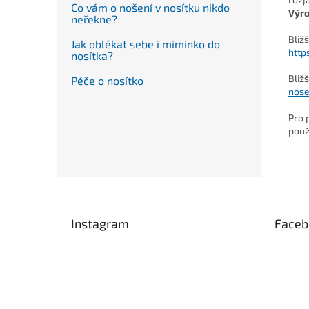
Co vám o nošení v nosítku nikdo
Výr
neřekne?
Bliž
Jak oblékat sebe i miminko do
http
nosítka?
Bliž
Péče o nosítko
nose
Pro 
použ
Z
á
p
Instagram
Faceb
a
t
í