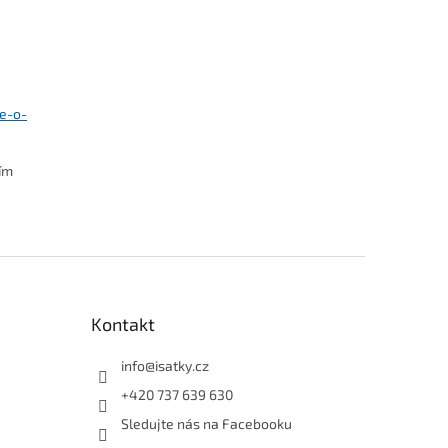
se-o-
ním
Kontakt
info
@
isatky.cz
+420 737 639 630
Sledujte nás na Facebooku