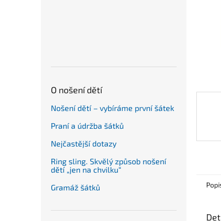
n
e
l
O nošení dětí
Nošení dětí – vybíráme první šátek
Praní a údržba šátků
Nejčastější dotazy
Ring sling. Skvělý způsob nošení
dětí „jen na chvilku“
Popi
Gramáž šátků
Det