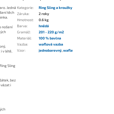
aro. Jedná
Kategorie
:
Ring Sling a kroužky
šení těch
Záruka
:
2 roky
inka.
Hmotnost
:
0.6 kg
Barva
:
hnědá
o nošení
kých
Gramáž
:
201 - 220 g/m2
Materiál
:
100 % bavlna
Vazba
:
waflová vazba
pný,
Vzor
:
jednobarevný
,
wafle
 v létě,
Ring Sling
šátek, bez
vázat i
kých