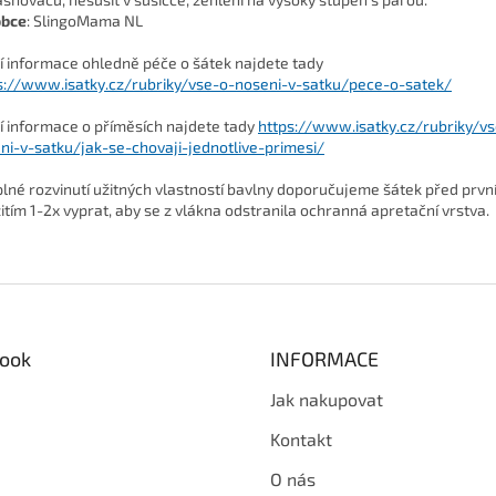
obce
: SlingoMama NL
ší informace ohledně péče o šátek najdete tady
s://www.isatky.cz/rubriky/vse-o-noseni-v-satku/pece-o-satek/
ší informace o příměsích najdete tady
https://www.isatky.cz/rubriky/v
ni-v-satku/jak-se-chovaji-jednotlive-primesi/
plné rozvinutí užitných vlastností bavlny doporučujeme šátek před prv
itím 1-2x vyprat, aby se z vlákna odstranila ochranná apretační vrstva.
ook
INFORMACE
Jak nakupovat
Kontakt
O nás