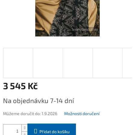
3 545 Kč
Měrná
Na objednávku 7-14 dní
cena:
Můžeme doručit do:
1.9.2026
Možnosti doručení
Přidat do košíku