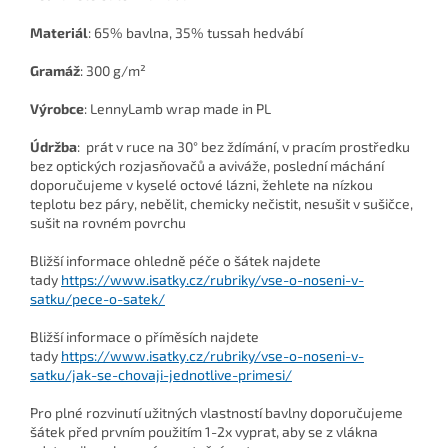
Materiál
: 65% bavlna, 35% tussah hedvábí
Gramáž
: 300
g/m²
Výrobce
:
LennyLamb wrap made in PL
Údržba
: prát v ruce na 30° bez ždímání, v pracím prostředku
bez optických rozjasňovačů a aviváže, poslední máchání
doporučujeme v kyselé octové lázni, žehlete na nízkou
teplotu bez páry, nebělit, chemicky nečistit, nesušit v sušičce,
sušit na rovném povrchu
Bližší informace ohledně péče o šátek najdete
tady
https://www.isatky.cz/rubriky/vse-o-noseni-v-
satku/pece-o-satek/
Bližší informace o příměsích najdete
tady
https://www.isatky.cz/rubriky/vse-o-noseni-v-
satku/jak-se-chovaji-jednotlive-primesi/
Pro plné rozvinutí užitných vlastností bavlny doporučujeme
šátek před prvním použitím 1-2x vyprat, aby se z vlákna