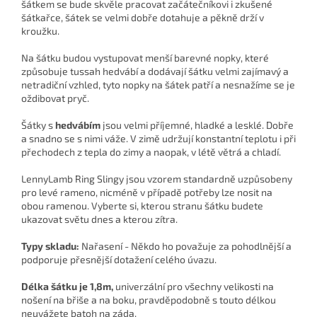
šátkem se bude skvěle pracovat začátečníkovi i zkušené
šátkařce, šátek se velmi dobře dotahuje a pěkně drží v
kroužku.
Na šátku budou vystupovat menší barevné nopky, které
způsobuje tussah hedvábí a dodávají šátku velmi zajímavý a
netradiční vzhled, tyto nopky na šátek patří a nesnažíme se je
oždibovat pryč.
Šátky s
hedvábím
jsou velmi příjemné, hladké a lesklé. Dobře
a snadno se s nimi váže. V zimě udržují konstantní teplotu i při
přechodech z tepla do zimy a naopak, v létě větrá a chladí.
LennyLamb Ring Slingy jsou vzorem standardně uzpůsobeny
pro levé rameno, nicméně v případě potřeby lze nosit na
obou ramenou. Vyberte si, kterou stranu šátku budete
ukazovat světu dnes a kterou zítra.
Typy skladu:
Nařasení - Někdo ho považuje za pohodlnější a
podporuje přesnější dotažení celého úvazu.
Délka šátku je 1,8m,
univerzální pro všechny velikosti na
nošení na břiše a na boku, pravděpodobně s touto délkou
neuvážete batoh na záda.