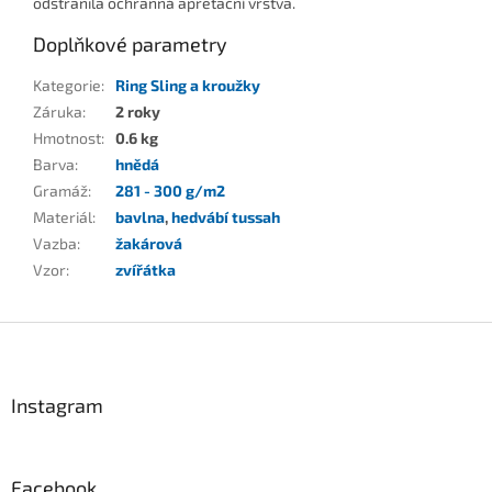
odstranila ochranná apretační vrstva.
Doplňkové parametry
Kategorie
:
Ring Sling a kroužky
Záruka
:
2 roky
Hmotnost
:
0.6 kg
Barva
:
hnědá
Gramáž
:
281 - 300 g/m2
Materiál
:
bavlna
,
hedvábí tussah
Vazba
:
žakárová
Vzor
:
zvířátka
Z
á
p
a
Instagram
t
í
Facebook