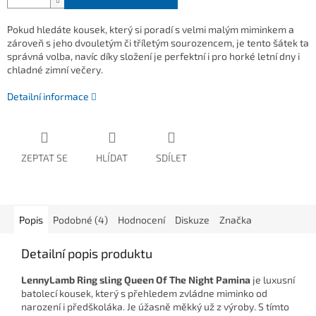
Pokud hledáte kousek, který si poradí s velmi malým miminkem a
zároveň s jeho dvouletým či tříletým sourozencem, je tento šátek ta
správná volba, navíc díky složení je perfektní i pro horké letní dny i
chladné zimní večery.
Detailní informace
ZEPTAT SE
HLÍDAT
SDÍLET
Popis
Podobné (4)
Hodnocení
Diskuze
Značka
Detailní popis produktu
LennyLamb Ring sling Queen Of The Night Pamina
je luxusní
batolecí kousek, který s přehledem zvládne miminko od
narození i předškoláka. Je úžasně měkký už z výroby. S tímto