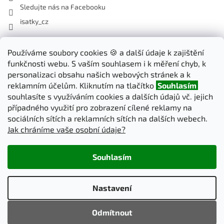
Sledujte nás na Facebooku
isatky_cz
Odebírat newsletter
Používáme soubory cookies 🍪 a další údaje k zajištění
funkčnosti webu. S vaším souhlasem i k měření chyb, k
Vložte svůj e-mail a my vám budeme zasílat informace o nových
personalizaci obsahu našich webových stránek a k
produktech na našem e-shopu.
reklamním účelům. Kliknutím na tlačítko
Souhlasím
souhlasíte s využíváním cookies a dalších údajů vč. jejich
E-mail
případného využití pro zobrazení cílené reklamy na
sociálních sítích a reklamních sítích na dalších webech.
Jak chráníme vaše osobní údaje?
PŘIHLÁSIT SE
Souhlasím
Vytvořil Shoptet
Nastavení
Copyright 2026
iSatky.cz
. Všechna práva vyhrazena.
Upravit
Odmítnout
nastavení cookies