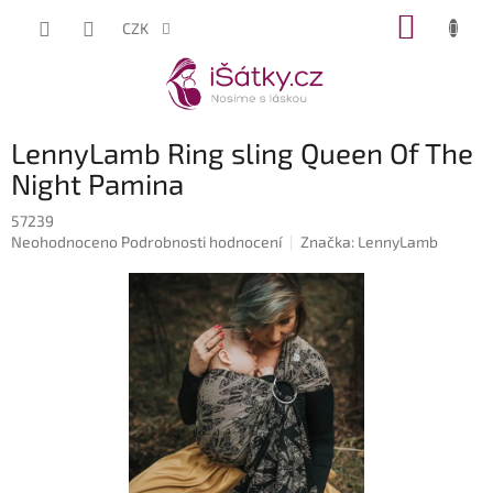
Přejít
NÁKUP
CZK
na
KOŠÍK
obsah
LennyLamb Ring sling Queen Of The
Night Pamina
57239
Průměrné
Neohodnoceno
Podrobnosti hodnocení
Značka:
LennyLamb
hodnocení
produktu
je
0,0
z
5
hvězdiček.