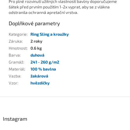
Pro plné rozvinutí užitných vlastností bavlny doporučujeme
šátek před prvním použitím 1-2x vyprat, aby se z vlákna
odstranila ochranná apretační vrstva.
Doplňkové parametry
Kategorie
:
Ring Sling a kroužky
Záruka
:
2 roky
Hmotnost
:
0.6 kg
Barva
:
duhová
Gramáž
:
241 - 260 g/m2
Materiál
:
100 % bavlna
Vazba
:
žakárová
Vzor
:
hvězdičky
Z
á
p
a
Instagram
t