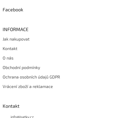
í
Facebook
INFORMACE
Jak nakupovat
Kontakt
O nás
Obchodní podmínky
Ochrana osobních údajů GDPR
Vrácení zboží a reklamace
Kontakt
info
@
isatky.cz