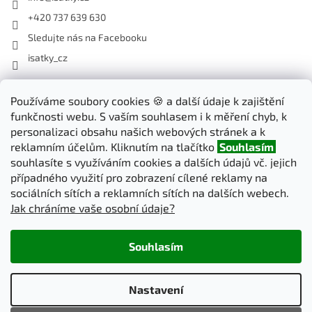
+420 737 639 630
Sledujte nás na Facebooku
isatky_cz
Odebírat newsletter
Používáme soubory cookies 🍪 a další údaje k zajištění
funkčnosti webu. S vaším souhlasem i k měření chyb, k
Vložte svůj e-mail a my vám budeme zasílat informace o nových
personalizaci obsahu našich webových stránek a k
produktech na našem e-shopu.
reklamním účelům. Kliknutím na tlačítko
Souhlasím
souhlasíte s využíváním cookies a dalších údajů vč. jejich
E-mail
případného využití pro zobrazení cílené reklamy na
sociálních sítích a reklamních sítích na dalších webech.
Jak chráníme vaše osobní údaje?
PŘIHLÁSIT SE
Souhlasím
Vytvořil Shoptet
Nastavení
Copyright 2026
iSatky.cz
. Všechna práva vyhrazena.
Upravit