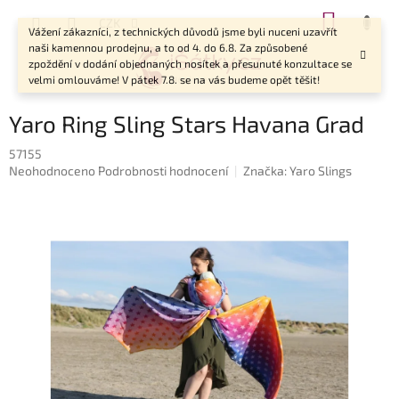
Přejít
NÁKUP
CZK
na
Vážení zákazníci, z technických důvodů jsme byli nuceni uzavřít
KOŠÍK
obsah
naši kamennou prodejnu, a to od 4. do 6.8. Za způsobené
zpoždění v dodání objednaných nosítek a přesunuté konzultace se
velmi omlouváme! V pátek 7.8. se na vás budeme opět těšit!
Yaro Ring Sling Stars Havana Grad
57155
Průměrné
Neohodnoceno
Podrobnosti hodnocení
Značka:
Yaro Slings
hodnocení
produktu
je
0,0
z
5
hvězdiček.