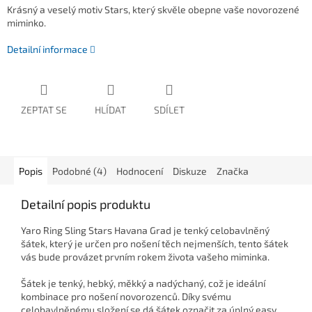
Krásný a veselý motiv Stars, který skvěle obepne vaše novorozené
miminko.
Detailní informace
ZEPTAT SE
HLÍDAT
SDÍLET
Popis
Podobné (4)
Hodnocení
Diskuze
Značka
Detailní popis produktu
Yaro Ring Sling Stars Havana Grad je tenký celobavlněný
šátek, který je určen pro nošení těch nejmenších, tento šátek
vás bude provázet prvním rokem života vašeho miminka.
Šátek je tenký, hebký, měkký a nadýchaný, což je ideální
kombinace pro nošení novorozenců. Díky svému
celobavlněnému složení se dá šátek označit za úplný easy