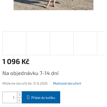
1 096 Kč
Měrná
Na objednávku 7-14 dní
cena:
Můžeme doručit do:
31.8.2026
Možnosti doručení
Přidat do košíku