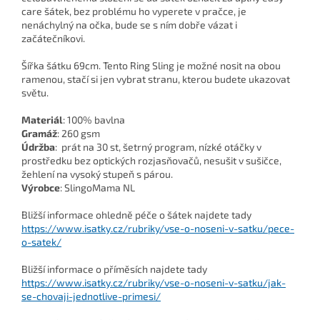
care šátek, bez problému ho vyperete v pračce, je
nenáchylný na očka, bude se s ním dobře vázat i
začátečníkovi.
Šířka šátku 69cm. Tento Ring Sling je možné nosit na obou
ramenou, stačí si jen vybrat stranu, kterou budete ukazovat
světu.
Materiál
: 100% bavlna
Gramáž
: 260 gsm
Údržba
: prát na 30 st, šetrný program, nízké otáčky v
prostředku bez optických rozjasňovačů, nesušit v sušičce,
žehlení na vysoký stupeň s párou.
Výrobce
: SlingoMama NL
Bližší informace ohledně péče o šátek najdete tady
https://www.isatky.cz/rubriky/vse-o-noseni-v-satku/pece-
o-satek/
Bližší informace o příměsích najdete tady
https://www.isatky.cz/rubriky/vse-o-noseni-v-satku/jak-
se-chovaji-jednotlive-primesi/