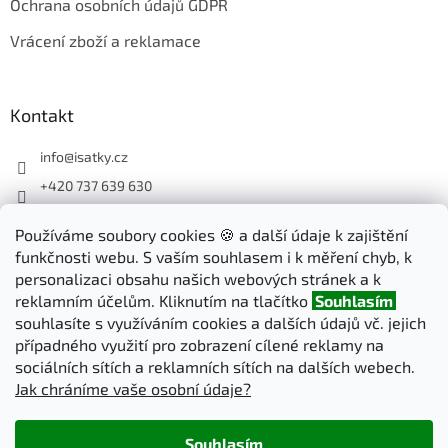
Ochrana osobních údajů GDPR
Vrácení zboží a reklamace
Kontakt
info
@
isatky.cz
+420 737 639 630
Sledujte nás na Facebooku
Používáme soubory cookies 🍪 a další údaje k zajištění
isatky_cz
funkčnosti webu. S vaším souhlasem i k měření chyb, k
personalizaci obsahu našich webových stránek a k
reklamním účelům. Kliknutím na tlačítko
Souhlasím
Odebírat newsletter
souhlasíte s využíváním cookies a dalších údajů vč. jejich
případného využití pro zobrazení cílené reklamy na
sociálních sítích a reklamních sítích na dalších webech.
PŘIHLÁSIT
Jak chráníme vaše osobní údaje?
SE
Souhlasím