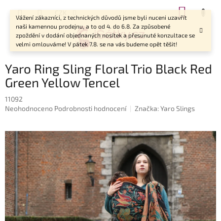
Přejít
NÁKUP
CZK
na
Vážení zákazníci, z technických důvodů jsme byli nuceni uzavřít
KOŠÍK
obsah
naši kamennou prodejnu, a to od 4. do 6.8. Za způsobené
zpoždění v dodání objednaných nosítek a přesunuté konzultace se
velmi omlouváme! V pátek 7.8. se na vás budeme opět těšit!
Yaro Ring Sling Floral Trio Black Red
Green Yellow Tencel
11092
Průměrné
Neohodnoceno
Podrobnosti hodnocení
Značka:
Yaro Slings
hodnocení
produktu
je
0,0
z
5
hvězdiček.