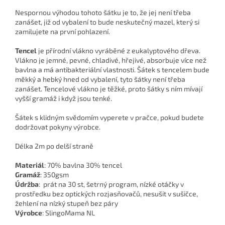
Nespornou výhodou tohoto šátku je to, že jej není třeba
zanášet, již od vybalení to bude neskutečný mazel, který si
zamilujete na první pohlazení.
Tencel
je přírodní vlákno vyráběné z eukalyptového dřeva.
Vlákno je jemné, pevné, chladivé, hřejivé, absorbuje více než
bavlna a má antibakteriální vlastnosti. Šátek s tencelem bude
měkký a hebký hned od vybalení, tyto šátky není třeba
zanášet. Tencelové vlákno je těžké, proto šátky s ním mívají
vyšší gramáž i když jsou tenké.
Šátek s klidným svědomím vyperete v pračce, pokud budete
dodržovat pokyny výrobce.
Délka 2m po delší straně
Materiál
: 70% bavlna 30% tencel
Gramáž
: 350gsm
Údržba
: prát na 30 st, šetrný program, nízké otáčky v
prostředku bez optických rozjasňovačů, nesušit v sušičce,
žehlení na nízký stupeň bez páry
Výrobce
: SlingoMama NL