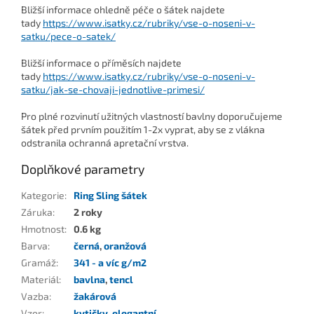
Bližší informace ohledně péče o šátek najdete
tady
https://www.isatky.cz/rubriky/vse-o-noseni-v-
satku/pece-o-satek/
Bližší informace o příměsích najdete
tady
https://www.isatky.cz/rubriky/vse-o-noseni-v-
satku/jak-se-chovaji-jednotlive-primesi/
Pro plné rozvinutí užitných vlastností bavlny doporučujeme
šátek před prvním použitím 1-2x vyprat, aby se z vlákna
odstranila ochranná apretační vrstva.
Doplňkové parametry
Kategorie
:
Ring Sling šátek
Záruka
:
2 roky
Hmotnost
:
0.6 kg
Barva
:
černá
,
oranžová
Gramáž
:
341 - a víc g/m2
Materiál
:
bavlna
,
tencl
Vazba
:
žakárová
Vzor
:
kytičky
,
elegantní