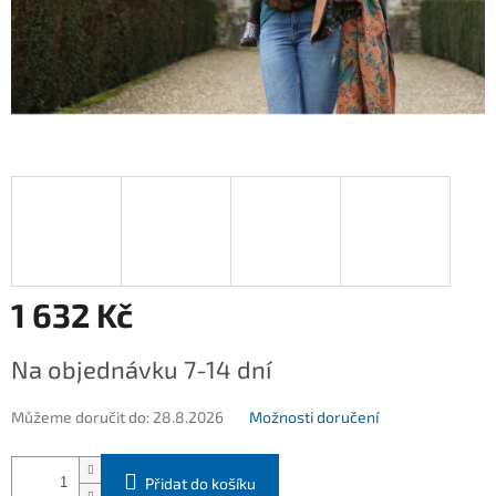
1 632 Kč
Měrná
Na objednávku 7-14 dní
cena:
Můžeme doručit do:
28.8.2026
Možnosti doručení
Přidat do košíku