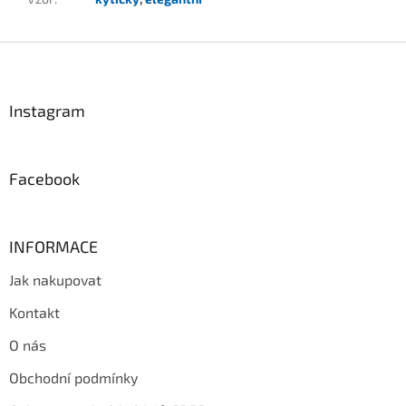
Z
á
p
a
Instagram
t
í
Facebook
INFORMACE
Jak nakupovat
Kontakt
O nás
Obchodní podmínky