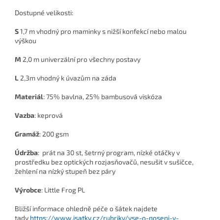
Dostupné velikosti:
S
1,7 m vhodný pro maminky s nižší konfekcí nebo malou
výškou
M
2,0 m univerzální pro všechny postavy
L
2,3m vhodný k úvazům na záda
Materiál
: 75% bavlna, 25% bambusová viskóza
Vazba
: keprová
Gramáž
: 200 gsm
Údržba
: prát na 30 st, šetrný program, nízké otáčky v
prostředku bez optických rozjasňovačů, nesušit v sušičce,
žehlení na nízký stupeň bez páry
Výrobce
: Little Frog PL
Bližší informace ohledně péče o šátek najdete
tady
https://www.isatky.cz/rubriky/vse-o-noseni-v-