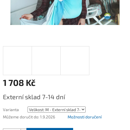
1 708 Kč
Měrná
Externí sklad 7-14 dní
cena:
Varianta
Můžeme doručit do:
1.9.2026
Možnosti doručení