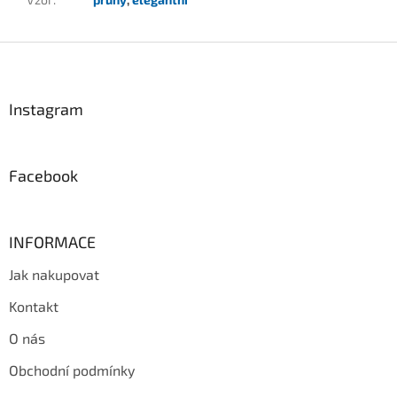
Z
á
p
a
Instagram
t
í
Facebook
INFORMACE
Jak nakupovat
Kontakt
O nás
Obchodní podmínky