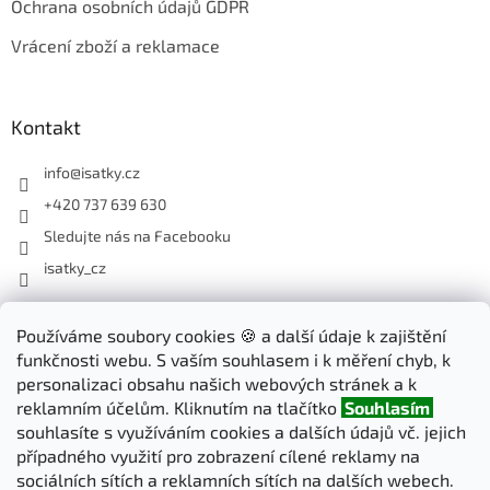
Ochrana osobních údajů GDPR
Vrácení zboží a reklamace
Kontakt
info
@
isatky.cz
+420 737 639 630
Sledujte nás na Facebooku
isatky_cz
Odebírat newsletter
Používáme soubory cookies 🍪 a další údaje k zajištění
funkčnosti webu. S vaším souhlasem i k měření chyb, k
Vložte svůj e-mail a my vám budeme zasílat informace o nových
personalizaci obsahu našich webových stránek a k
produktech na našem e-shopu.
reklamním účelům. Kliknutím na tlačítko
Souhlasím
souhlasíte s využíváním cookies a dalších údajů vč. jejich
E-mail
případného využití pro zobrazení cílené reklamy na
sociálních sítích a reklamních sítích na dalších webech.