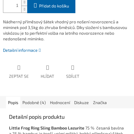
Přidat do košíku
Nádherný příměsový šátek vhodný pro nošení novorozenců a
miminek pod 3,5kg do zhruba 6měsíců. Díky složení s bambusovou
viskózou je to perfektní volba na letního novorozence nebo
nedonošené miminko.
Detailní informace
ZEPTAT SE
HLÍDAT
SDÍLET
Popis
Podobné (4)
Hodnocení
Diskuze
Značka
Detailní popis produktu
Little Frog Ring Sling Bamboo Lazurite
75 % česaná bavlna
a 25 % bambus
je tenčí, velmi měkký, hebký příměsový šátek