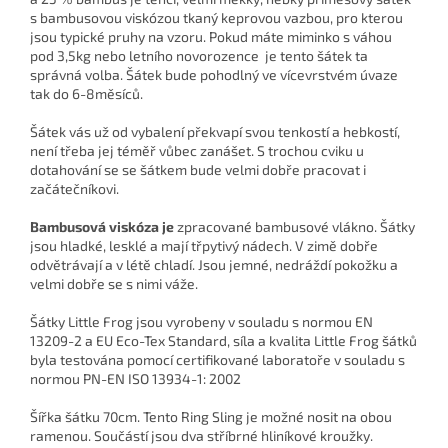
s bambusovou viskózou tkaný keprovou vazbou, pro kterou
jsou typické pruhy na vzoru. Pokud máte miminko s váhou
pod 3,5kg nebo letního novorozence je tento šátek ta
správná volba. Šátek bude pohodlný ve vícevrstvém úvaze
tak do 6-8měsíců.
Šátek vás už od vybalení překvapí svou tenkostí a hebkostí,
není třeba jej téměř vůbec zanášet. S trochou cviku u
dotahování se se šátkem bude velmi dobře pracovat i
začátečníkovi.
Bambusová viskóza je
zpracované bambusové vlákno. Šátky
jsou hladké, lesklé a mají třpytivý nádech. V zimě dobře
odvětrávají a v létě chladí. Jsou jemné, nedráždí pokožku a
velmi dobře se s nimi váže.
Šátky Little Frog jsou vyrobeny v souladu s normou EN
13209-2 a EU Eco-Tex Standard, síla a kvalita Little Frog šátků
byla testována pomocí certifikované laboratoře v souladu s
normou PN-EN ISO 13934-1: 2002
Šířka šátku 70cm. Tento Ring Sling je možné nosit na obou
ramenou. Součástí jsou dva stříbrné hliníkové kroužky.