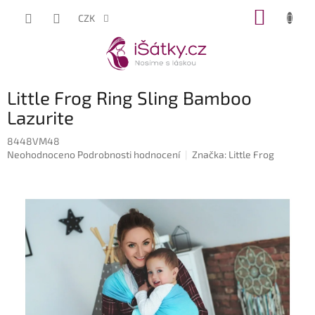
Přejít
NÁKUP
CZK
na
KOŠÍK
obsah
Little Frog Ring Sling Bamboo
Lazurite
8448VM48
Průměrné
Neohodnoceno
Podrobnosti hodnocení
Značka:
Little Frog
hodnocení
produktu
je
0,0
z
5
hvězdiček.