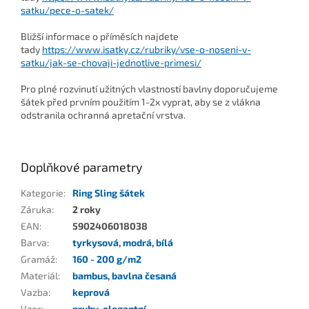
satku/pece-o-satek/
Bližší informace o příměsích najdete
tady
https://www.isatky.cz/rubriky/vse-o-noseni-v-
satku/jak-se-chovaji-jednotlive-primesi/
Pro plné rozvinutí užitných vlastností bavlny doporučujeme
šátek před prvním použitím 1-2x vyprat, aby se z vlákna
odstranila ochranná apretační vrstva.
Doplňkové parametry
Kategorie
:
Ring Sling šátek
Záruka
:
2 roky
EAN
:
5902406018038
Barva
:
tyrkysová
,
modrá
,
bílá
Gramáž
:
160 - 200 g/m2
Materiál
:
bambus
,
bavlna česaná
Vazba
:
keprová
Vzor
:
pruhy
,
elegantní