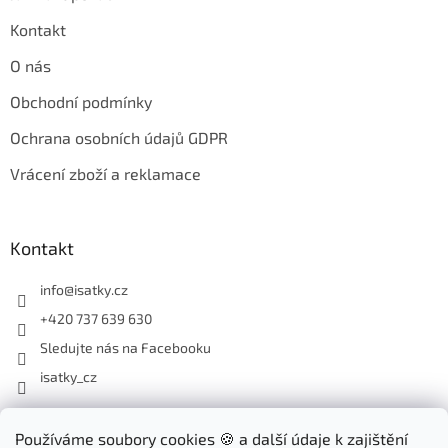
Kontakt
O nás
Obchodní podmínky
Ochrana osobních údajů GDPR
Vrácení zboží a reklamace
Kontakt
info
@
isatky.cz
+420 737 639 630
Sledujte nás na Facebooku
isatky_cz
Odebírat newsletter
Používáme soubory cookies 🍪 a další údaje k zajištění