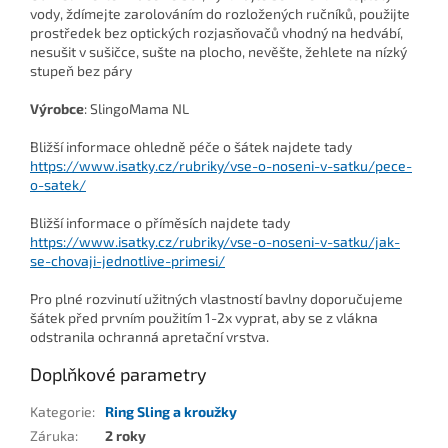
vody, ždímejte zarolováním do rozložených ručníků, použijte
prostředek bez optických rozjasňovačů vhodný na hedvábí,
nesušit v sušičce, sušte na plocho, nevěšte, žehlete na nízký
stupeň bez páry
Výrobce
: SlingoMama NL
Bližší informace ohledně péče o šátek najdete tady
https://www.isatky.cz/rubriky/vse-o-noseni-v-satku/pece-
o-satek/
Bližší informace o příměsích najdete tady
https://www.isatky.cz/rubriky/vse-o-noseni-v-satku/jak-
se-chovaji-jednotlive-primesi/
Pro plné rozvinutí užitných vlastností bavlny doporučujeme
šátek před prvním použitím 1-2x vyprat, aby se z vlákna
odstranila ochranná apretační vrstva.
Doplňkové parametry
Kategorie
:
Ring Sling a kroužky
Záruka
:
2 roky