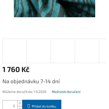
1 760 Kč
Měrná
Na objednávku 7-14 dní
cena:
Můžeme doručit do:
1.9.2026
Možnosti doručení
Přidat do košíku