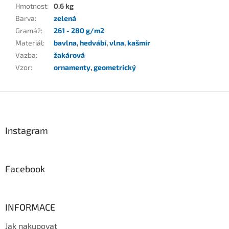
Hmotnost
:
0.6 kg
Barva
:
zelená
Gramáž
:
261 - 280 g/m2
Materiál
:
bavlna
,
hedvábí
,
vlna
,
kašmír
Vazba
:
žakárová
Vzor
:
ornamenty
,
geometrický
Z
á
p
a
Instagram
t
í
Facebook
INFORMACE
Jak nakupovat