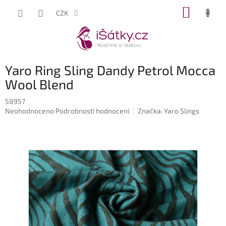
Přejít
NÁKUP
CZK
na
KOŠÍK
obsah
Yaro Ring Sling Dandy Petrol Mocca
Wool Blend
58957
Průměrné
Neohodnoceno
Podrobnosti hodnocení
Značka:
Yaro Slings
hodnocení
produktu
je
0,0
z
5
hvězdiček.