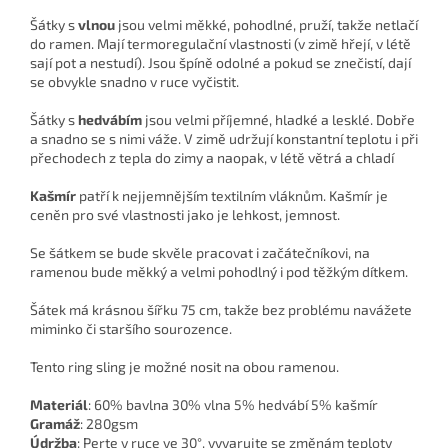
Šátky s
vlnou
jsou velmi měkké, pohodlné, pruží, takže netlačí
do ramen. Mají termoregulační vlastnosti (v zimě hřejí, v létě
sají pot a nestudí). Jsou špíně odolné a pokud se znečistí, dají
se obvykle snadno v ruce vyčistit.
Šátky s
hedvábím
jsou velmi příjemné, hladké a lesklé. Dobře
a snadno se s nimi váže. V zimě udržují konstantní teplotu i při
přechodech z tepla do zimy a naopak, v létě větrá a chladí
Kašmír
patří k nejjemnějším textilním vláknům. Kašmír je
ceněn pro své vlastnosti jako je lehkost, jemnost.
Se šátkem se bude skvěle pracovat i začátečníkovi, na
ramenou bude měkký a velmi pohodlný i pod těžkým dítkem.
Šátek má krásnou šířku 75 cm, takže bez problému navážete
miminko či staršího sourozence.
Tento ring sling je možné nosit na obou ramenou.
Materiál
:
60% bavlna 30% vlna 5% hedvábí 5% kašmír
Gramáž
: 280gsm
Údržba
: Perte v ruce ve 30°, vyvarujte se změnám teploty