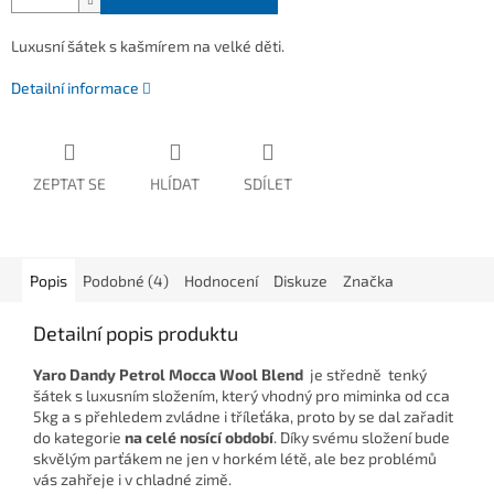
Luxusní šátek s kašmírem na velké děti.
Detailní informace
ZEPTAT SE
HLÍDAT
SDÍLET
Popis
Podobné (4)
Hodnocení
Diskuze
Značka
Detailní popis produktu
Yaro Dandy Petrol Mocca Wool Blend
je středně tenký
šátek s luxusním složením, který vhodný pro miminka od cca
5kg a s přehledem zvládne i tříleťáka, proto by se dal zařadit
do kategorie
na celé nosící období
. Díky svému složení bude
skvělým parťákem ne jen v horkém létě, ale bez problémů
vás zahřeje i v chladné zimě.