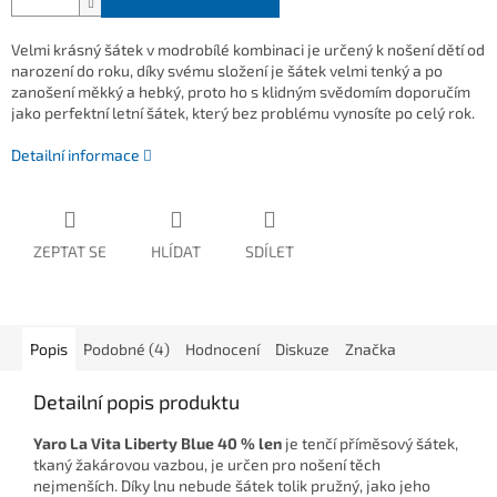
Velmi krásný šátek v modrobílé kombinaci je určený k nošení dětí od
narození do roku, díky svému složení je šátek velmi tenký a po
zanošení měkký a hebký, proto ho s klidným svědomím doporučím
jako perfektní letní šátek, který bez problému vynosíte po celý rok.
Detailní informace
ZEPTAT SE
HLÍDAT
SDÍLET
Popis
Podobné (4)
Hodnocení
Diskuze
Značka
Detailní popis produktu
Yaro La Vita Liberty Blue 40 % len
je tenčí příměsový šátek,
tkaný žakárovou vazbou, je určen pro nošení těch
nejmenších. Díky lnu nebude šátek tolik pružný, jako jeho