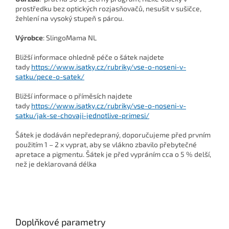
prostředku bez optických rozjasňovačů, nesušit v sušičce,
žehlení na vysoký stupeň s párou.
Výrobce
: SlingoMama NL
Bližší informace ohledně péče o šátek najdete
tady
https://www.isatky.cz/rubriky/vse-o-noseni-v-
satku/pece-o-satek/
Bližší informace o příměsích najdete
tady
https://www.isatky.cz/rubriky/vse-o-noseni-v-
satku/jak-se-chovaji-jednotlive-primesi/
Šátek je dodáván nepředepraný, doporučujeme před prvním
použitím 1 – 2 x vyprat, aby se vlákno zbavilo přebytečné
apretace a pigmentu. Šátek je před vypráním cca o 5 % delší,
než je deklarovaná délka
Doplňkové parametry