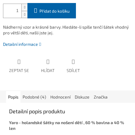
Přidat do košíku
Nádherný vzor a krásné barvy. Hledáte-li spíše tenčí šátek vhodný
pro větší děti, našli jste jej.
Detailní informace
ZEPTAT SE
HLÍDAT
SDÍLET
Popis
Podobné (4)
Hodnocení
Diskuze
Značka
Detailní popis produktu
Yaro - holandské šátky na nošení dětí , 60 % bavlna a 40 %
len