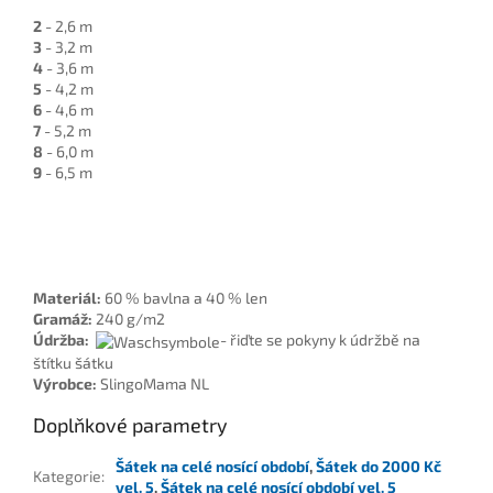
2
- 2,6 m
3
- 3,2 m
4
- 3,6 m
5
- 4,2 m
6
- 4,6 m
7
- 5,2 m
8
- 6,0 m
9
- 6,5 m
Materiál:
60 % bavlna a 40 % len
Gramáž:
240 g/m2
Údržba:
- řiďte se pokyny k údržbě na
štítku šátku
Výrobce:
SlingoMama NL
Doplňkové parametry
Šátek na celé nosící období
,
Šátek do 2000 Kč
Kategorie
:
vel. 5
,
Šátek na celé nosící období vel. 5