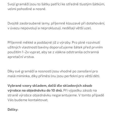
Svojí gramáží jsou to šátky patřící ke středně tlustým šátkům,
velmi pohodlné a nosné.
Dvojitě zaobroubené lemy, příjemně klouzavé při dotahování,
v úvazu nepovolují a neprokluzují, nedělají větší uzel.
Příjemně měkké a poddajné již z výroby. Pro plné rozvinutí
užitných vlastností bavlny doporučujeme šátek před prvním
použitím 1-2x vyprat, aby se z vlákna odstranila ochranná
apretační vrstva.
Díky své gramáží a nosnosti jsou vhodné po zanošení pro
malá miminka, díky příměsi lnu jsou perfekní pro větší děti.
Vybrané vzory skladem, další dle skladových zásob
výrobce na objednávku do 10 dnů.
Při výpadku zásob na
straně výrobce objednávku negarantujeme. V tomto případě
Vás budeme kontaktovat.
Délky: