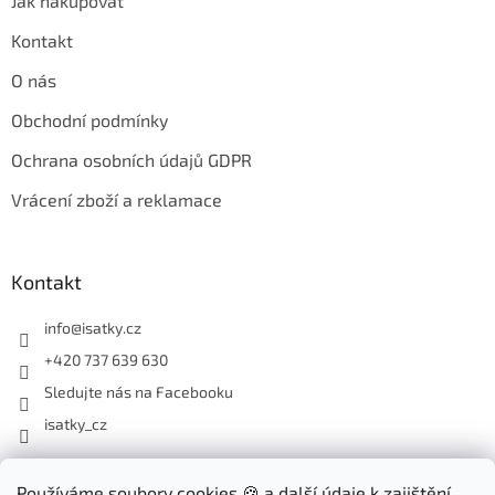
Jak nakupovat
Kontakt
O nás
Obchodní podmínky
Ochrana osobních údajů GDPR
Vrácení zboží a reklamace
Kontakt
info
@
isatky.cz
+420 737 639 630
Sledujte nás na Facebooku
isatky_cz
Odebírat newsletter
Používáme soubory cookies 🍪 a další údaje k zajištění