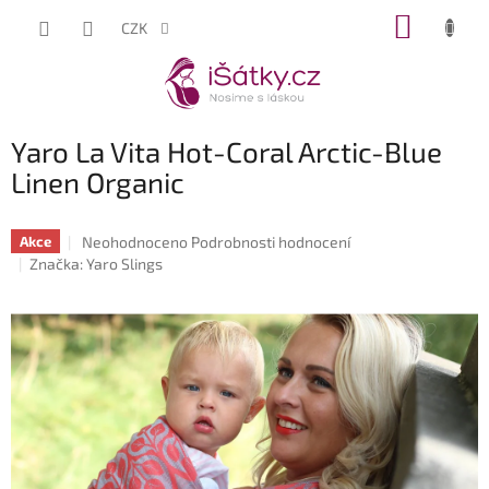
Přejít
NÁKUP
CZK
na
KOŠÍK
obsah
Yaro La Vita Hot-Coral Arctic-Blue
Linen Organic
Průměrné
Neohodnoceno
Podrobnosti hodnocení
Akce
hodnocení
Značka:
Yaro Slings
produktu
je
0,0
z
5
hvězdiček.