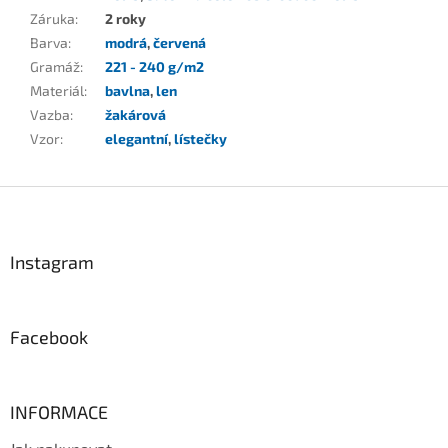
Záruka
:
2 roky
Barva
:
modrá
,
červená
Gramáž
:
221 - 240 g/m2
Materiál
:
bavlna
,
len
Vazba
:
žakárová
Vzor
:
elegantní
,
lístečky
Z
á
p
a
Instagram
t
í
Facebook
INFORMACE