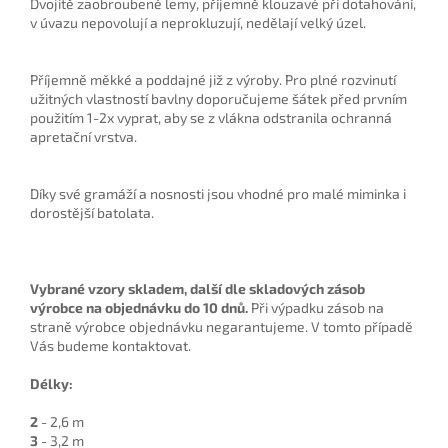
Dvojitě zaobroubené lemy, příjemně klouzavé při dotahování,
v úvazu nepovolují a neprokluzují, nedělají velký úzel.
Příjemně měkké a poddajné již z výroby. Pro plné rozvinutí
užitných vlastností bavlny doporučujeme šátek před prvním
použitím 1-2x vyprat, aby se z vlákna odstranila ochranná
apretační vrstva.
Díky své gramáží a nosnosti jsou vhodné pro malé miminka i
dorostější batolata.
Vybrané vzory skladem, další dle skladových zásob
výrobce na objednávku do 10 dnů.
Při výpadku zásob na
straně výrobce objednávku negarantujeme. V tomto případě
Vás budeme kontaktovat.
Délky:
2
- 2,6 m
3
- 3,2 m