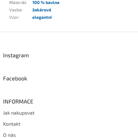
Materiál
:
100 % bavlna
Vazba
:
žakárová
Vzor
:
elegantní
Z
á
p
a
Instagram
t
í
Facebook
INFORMACE
Jak nakupovat
Kontakt
O nás