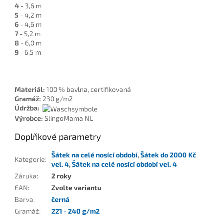
4
- 3,6 m
5
- 4,2 m
6
- 4,6 m
7
- 5,2 m
8
- 6,0 m
9
- 6,5 m
Materiál:
100 % bavlna, certifikovaná
Gramáž:
230 g/m2
Údržba:
Výrobce:
SlingoMama NL
Doplňkové parametry
Šátek na celé nosící období
,
Šátek do 2000 Kč
Kategorie
:
vel. 4
,
Šátek na celé nosící období vel. 4
Záruka
:
2 roky
EAN
:
Zvolte variantu
Barva
:
černá
Gramáž
:
221 - 240 g/m2