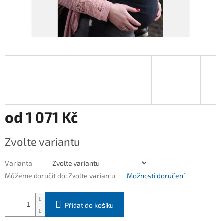
od
1 071 Kč
Měrná
Zvolte variantu
cena:
Varianta
Můžeme doručit do:
Zvolte variantu
Možnosti doručení
Přidat do košíku