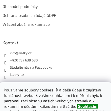
Obchodní podmínky
Ochrana osobních údajů GDPR
Vrácení zboží a reklamace
Kontakt
info
@
isatky.cz
+420 737 639 630
Sledujte nás na Facebooku
isatky_cz
Odebírat newsletter
Používáme soubory cookies 🍪 a další údaje k zajištění
funkčnosti webu. S vaším souhlasem i k měření chyb, k
Vložte svůj e-mail a my vám budeme zasílat informace o nových
personalizaci obsahu našich webových stránek a k
produktech na našem e-shopu.
reklamním účelům. Kliknutím na tlačítko
Souhlasím