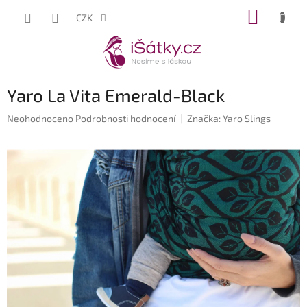
Přejít
NÁKUP
CZK
na
KOŠÍK
obsah
Yaro La Vita Emerald-Black
Průměrné
Neohodnoceno
Podrobnosti hodnocení
Značka:
Yaro Slings
hodnocení
produktu
je
0,0
z
5
hvězdiček.