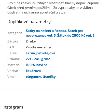
Pro plné rozvinutí užitných vlastností bavlny doporučujeme
šátek před prvním použitím 1-2x vyprat, aby se z vlákna
odstranila ochranná apretační vrstva.
Doplňkové parametry
Šátky na nošení a Reboza
,
Šátek pro
Kategorie
:
novorozence vel. 5
,
Šátek do 2000 Kč vel. 5
Záruka
:
2 roky
EAN
:
Zvolte variantu
Barva
:
černá
,
petrolejová
Gramáž
:
221 - 240 g/m2
Materiál
:
100 % bavlna
Vazba
:
žakárová
Vzor
:
elegantní
,
lístečky
Z
á
p
a
Instagram