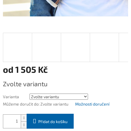
od
1 505 Kč
Měrná
Zvolte variantu
cena:
Varianta
Můžeme doručit do:
Zvolte variantu
Možnosti doručení
Přidat do košíku