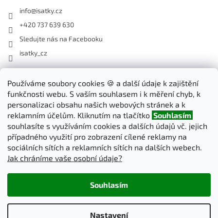
info
@
isatky.cz
+420 737 639 630
Sledujte nás na Facebooku
isatky_cz
Odebírat newsletter
Používáme soubory cookies 🍪 a další údaje k zajištění
funkčnosti webu. S vaším souhlasem i k měření chyb, k
Vložte svůj e-mail a my vám budeme zasílat informace o nových
personalizaci obsahu našich webových stránek a k
produktech na našem e-shopu.
reklamním účelům. Kliknutím na tlačítko
Souhlasím
souhlasíte s využíváním cookies a dalších údajů vč. jejich
E-mail
případného využití pro zobrazení cílené reklamy na
sociálních sítích a reklamních sítích na dalších webech.
Jak chráníme vaše osobní údaje?
PŘIHLÁSIT SE
Souhlasím
Vytvořil Shoptet
Nastavení