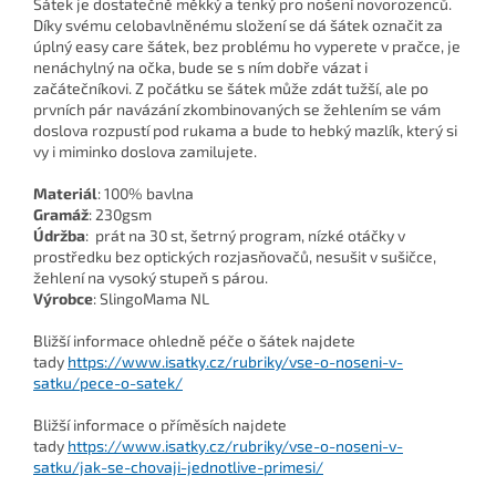
Šátek je dostatečně měkký a tenký pro nošení novorozenců.
Díky svému celobavlněnému složení se dá šátek označit za
úplný easy care šátek, bez problému ho vyperete v pračce, je
nenáchylný na očka, bude se s ním dobře vázat i
začátečníkovi. Z počátku se šátek může zdát tužší, ale po
prvních pár navázání zkombinovaných se žehlením se vám
doslova rozpustí pod rukama a bude to hebký mazlík, který si
vy i miminko doslova zamilujete.
Materiál
: 100% bavlna
Gramáž
: 230gsm
Údržba
: prát na 30 st, šetrný program, nízké otáčky v
prostředku bez optických rozjasňovačů, nesušit v sušičce,
žehlení na vysoký stupeň s párou.
Výrobce
: SlingoMama NL
Bližší informace ohledně péče o šátek najdete
tady
https://www.isatky.cz/rubriky/vse-o-noseni-v-
satku/pece-o-satek/
Bližší informace o příměsích najdete
tady
https://www.isatky.cz/rubriky/vse-o-noseni-v-
satku/jak-se-chovaji-jednotlive-primesi/