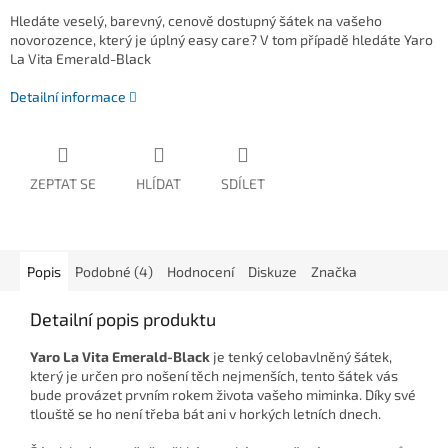
Hledáte veselý, barevný, cenově dostupný šátek na vašeho
novorozence, který je úplný easy care? V tom případě hledáte
Yaro
La Vita Emerald-Black
Detailní informace
ZEPTAT SE
HLÍDAT
SDÍLET
Popis
Podobné (4)
Hodnocení
Diskuze
Značka
Detailní popis produktu
Yaro La Vita Emerald-Black
je tenký celobavlněný šátek,
který je určen pro nošení těch nejmenších, tento šátek vás
bude provázet prvním rokem života vašeho miminka. Díky své
tlouště se ho není třeba bát ani v horkých letních dnech.