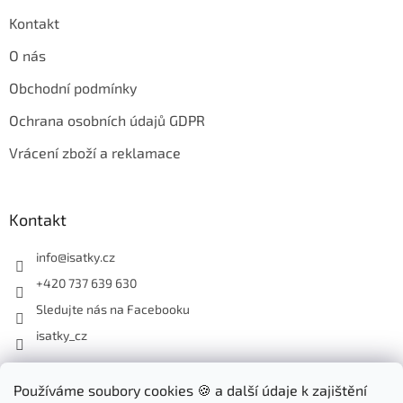
Kontakt
O nás
Obchodní podmínky
Ochrana osobních údajů GDPR
Vrácení zboží a reklamace
Kontakt
info
@
isatky.cz
+420 737 639 630
Sledujte nás na Facebooku
isatky_cz
Odebírat newsletter
Používáme soubory cookies 🍪 a další údaje k zajištění