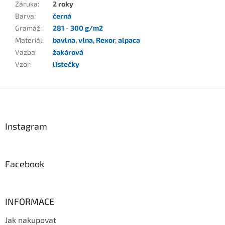
Záruka
:
2 roky
Barva
:
černá
Gramáž
:
281 - 300 g/m2
Materiál
:
bavlna
,
vlna
,
Rexor
,
alpaca
Vazba
:
žakárová
Vzor
:
lístečky
Z
á
p
a
Instagram
t
í
Facebook
INFORMACE
Jak nakupovat