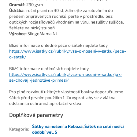
Gramáž
: 290 gsm
Údržba
: ruční praní na 30 st, ždímejte zarolováním do
předem připravených ručníků, perte v prostředku bez
optických rozjasňovačů vhodném na vlnu, nesušit v sušičce,
žehlete na nízký stupeň
Výrobce
: SlingoMama NL
Bližší informace ohledně péče o šátek najdete tady
https://www.isatky.cz/rubriky/vse-o-noseni-v-satku/pece-
o-satek/
Bližší informace o příměsích najdete tady
https://www.isatky.cz/rubriky/vse-o-noseni-v-satku/jak-
se-chovaji-jednotlive-primesi/
Pro plné rozvinutí užitných vlastností bavlny doporučujeme
šátek před prvním použitím 1-2x vyprat, aby se z vlákna
odstranila ochranná apretační vrstva.
Doplňkové parametry
Šátky na nošení a Reboza
,
Šátek na celé nosící
Kategorie
:
období vel. 5