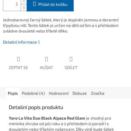
Přidat do košíku
Jednobarevný černý šátek, který je doplněn jemnou a decentní
třpytivou nití. Tento šátek je určen na děti od 6m a s přehledem
zvládne dvouleté nebo tříleté dítko.
Detailní informace
ZEPTAT SE
HLÍDAT
SDÍLET
Popis
Podobné (4)
Hodnocení
Diskuze
Značka
Detailní popis produktu
Yaro La Vita Duo Black Alpaca Red Glam
je vhodný pro
miminka zhruba od půl roku a s přehledem si poradí i s
dvouletým nebo tříletým nošencem. Díky vlně bude šátek