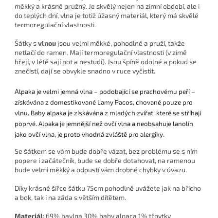
měkký a krásně pružný. Je skvělý nejen na zimní období, ale i
do teplých dní, vlna je totiž úžasný materiál, který má skvělé
termoregulační vlastnosti.
Šátky s
vlnou
jsou velmi měkké, pohodlné a pruží, takže
netlačí do ramen. Mají termoregulační vlastnosti (v zimě
hřejí, v létě sají pot a nestudí). Jsou špíně odolné a pokud se
znečistí, dají se obvykle snadno v ruce vyčistit.
lpaka je velmi jemná vlna – podobající se prachovému peří –
A
získávána z domestikované Lamy Pacos, chované pouze pro
vlnu. Baby alpaka je získávána z mladých zvířat, které se stříhají
poprvé. Alpaka je jemnější než ovčí vlna a neobsahuje lanolín
jako ovčí vlna, je proto vhodná zvláště pro alergiky.
Se šátkem se vám bude dobře vázat, bez problému se s ním
popere i začátečník, bude se dobře dotahovat, na ramenou
bude velmi měkký a odpustí vám drobné chybky v úvazu.
Díky krásné šířce šátku 75cm pohodlně uvážete jak na břicho
a bok, tak i na záda s větším dítětem.
Materiál
:
69% bavlna 30% baby alpaca 1% třpytky