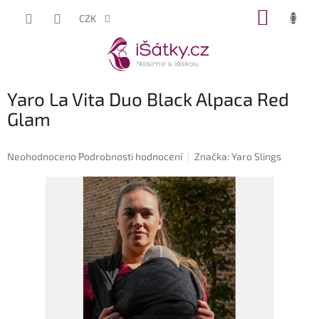
Přejít
NÁKUP
CZK
na
KOŠÍK
obsah
Yaro La Vita Duo Black Alpaca Red
Glam
Průměrné
Neohodnoceno
Podrobnosti hodnocení
Značka:
Yaro Slings
hodnocení
produktu
je
0,0
z
5
hvězdiček.