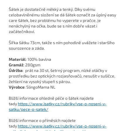
Šátek je dostatečně měkký a tenký. Díky svému
celobavlněnému složení se dá šátek označit za úplný easy
care šátek, bez problému ho vyperete v pračce, je
nenáchylný na očka, bude se s ním dobře vázat i
začátečníkovi.
Šířka šátku 73cm, takže s ním pohodlně uvážete i staršího
sourozence a záda.
Materiál
: 10
0% bavlna
Gramáž
: 280gsm
Údržba
: prát na 30 st, šetrný program, nízké otáčky v
prostředku bez optických rozjasňovačů, nesušit v sušičce,
žehlení na vysoký stupeň s párou.
Výrobce
: SlingoMama NL
Bližší informace ohledně péče o šátek najdete
tady
https://www.isatky.cz/rubriky/vse-o-noseni-v-
satku/pece-o-satek/
Bližší informace o příměsích najdete
tady
https://www.isatky.cz/rubriky/vse-o-noseni-v-