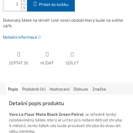
Přidat do košíku
Dokonalý šátek na téměř celé nosící období který bude na světle
zářit.
Detailní informace
ZEPTAT SE
HLÍDAT
SDÍLET
Popis
Podobné (4)
Hodnocení
Diskuze
Značka
Detailní popis produktu
Yaro La Fleur Meta Black Green Petrol
je středně tenký
celobavlněný šátek, který je určen pro nošení dětí od zhruba
4 měsíců, tento šátek vás bude provázet zhruba do dvou let
věku miminka.