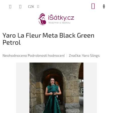
Přejít
NÁKUP
CZK
na
KOŠÍK
obsah
Yaro La Fleur Meta Black Green
Petrol
Průměrné
Neohodnoceno
Podrobnosti hodnocení
Značka:
Yaro Slings
hodnocení
produktu
je
0,0
z
5
hvězdiček.