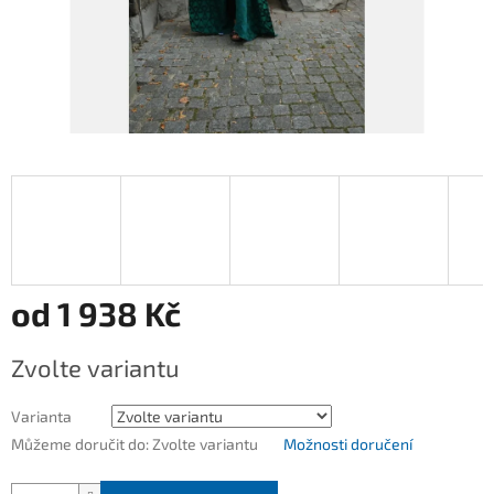
od
1 938 Kč
Měrná
Zvolte variantu
cena:
Varianta
Můžeme doručit do:
Zvolte variantu
Možnosti doručení