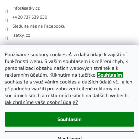
info
@
isatky.cz
+420 737 639 630
Sledujte nás na Facebooku
isatky_cz
Odebírat newsletter
Používáme soubory cookies 🍪 a další údaje k zajištění
funkčnosti webu. S vaším souhlasem i k měření chyb, k
Vložte svůj e-mail a my vám budeme zasílat informace o nových
personalizaci obsahu našich webových stránek a k
produktech na našem e-shopu.
reklamním účelům. Kliknutím na tlačítko
Souhlasím
souhlasíte s využíváním cookies a dalších údajů vč. jejich
E-mail
případného využití pro zobrazení cílené reklamy na
sociálních sítích a reklamních sítích na dalších webech.
Jak chráníme vaše osobní údaje?
PŘIHLÁSIT SE
Souhlasím
Vytvořil Shoptet
Nastavení