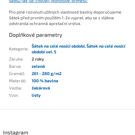
satku/jak-se-chovaji-jednotlive-primesi/
Pro plné rozvinutí užitných vlastností bavlny doporučujeme
šátek před prvním použitím 1-2x vyprat, aby se z vlákna
odstranila ochranná apretační vrstva.
Doplňkové parametry
Šátek na celé nosící období
,
Šátek na celé nosící
Kategorie
:
období vel. 5
Záruka
:
2 roky
Barva
:
zelená
Gramáž
:
261 - 280 g/m2
Materiál
:
100 % bavlna
Vazba
:
žakárová
Vzor
:
listy
Z
á
p
a
Instagram