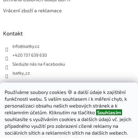
Vrácení zboží a reklamace
Kontakt
info
@
isatky.cz
+420 737 639 630
Sledujte nás na Facebooku
isatky_cz
Odebírat newsletter
Používáme soubory cookies 🍪 a další údaje k zajištění
funkčnosti webu. S vaším souhlasem i k měření chyb, k
Vložte svůj e-mail a my vám budeme zasílat informace o nových
personalizaci obsahu našich webových stránek a k
produktech na našem e-shopu.
reklamním účelům. Kliknutím na tlačítko
Souhlasím
souhlasíte s využíváním cookies a dalších údajů vč. jejich
E-mail
případného využití pro zobrazení cílené reklamy na
sociálních sítích a reklamních sítích na dalších webech.