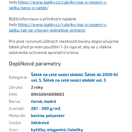
tady
https://www.isatky.cz/rubriky/vse-o-noseni-v-
satku/pece-o-satek/
Bližší informace o příměsích najdete
tady
https://www.isatky.cz/rubriky/vse-o-noseni-v-
satku/jak-se-chovaji-jednotlive-primesi/
Pro plné rozvinutí užitných vlastností bavlny doporučujeme
šátek před prvním použitím 1-2x vyprat, aby se z vlákna
odstranila ochranná apretační vrstva.
Doplňkové parametry
Šátek na celé nosící období
,
Šátek do 2000 Kč
Kategorie
:
vel. 5
,
Šátek na celé nosící období vel. 5
Záruka
:
2 roky
EAN
:
8945004009883
Barva
:
černá
,
modrá
Gramáž
:
281 - 300 g/m2
Materiál
:
bavlna
,
polyester
Vazba
:
žakárová
Vzor
:
kytičky
,
elegantní
,
lístečky