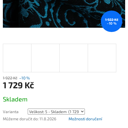
1 922 Kč
–10 %
1 922 Kč
–10 %
1 729 Kč
Měrná
Skladem
cena:
Varianta
Můžeme doručit do:
11.8.2026
Možnosti doručení