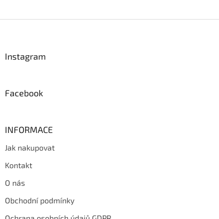
Z
á
p
a
Instagram
t
í
Facebook
INFORMACE
Jak nakupovat
Kontakt
O nás
Obchodní podmínky
Ochrana osobních údajů GDPR