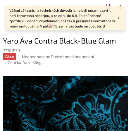
Přejít
NÁKUP
CZK
na
Vážení zákazníci, z technických důvodů jsme byli nuceni uzavřít
KOŠÍK
obsah
naši kamennou prodejnu, a to od 4. do 6.8. Za způsobené
zpoždění v dodání objednaných nosítek a přesunuté konzultace se
velmi omlouváme! V pátek 7.8. se na vás budeme opět těšit!
Yaro Ava Contra Black-Blue Glam
7778IP39
Průměrné
Neohodnoceno
Podrobnosti hodnocení
Akce
hodnocení
Značka:
Yaro Slings
produktu
je
0,0
z
5
hvězdiček.