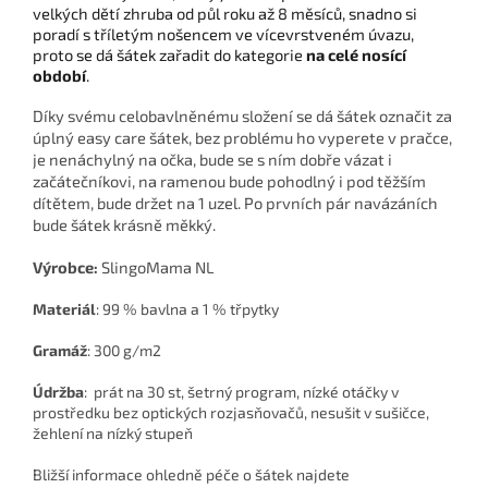
velkých dětí zhruba od půl roku až 8 měsíců, snadno si
poradí s tříletým nošencem ve vícevrstveném úvazu,
proto se dá šátek zařadit do kategorie
na celé nosící
období
.
Díky svému celobavlněnému složení se dá šátek označit za
úplný easy care šátek, bez problému ho vyperete v pračce,
je nenáchylný na očka, bude se s ním dobře vázat i
začátečníkovi, na ramenou bude pohodlný i pod těžším
dítětem, bude držet na 1 uzel. Po prvních pár navázáních
bude šátek krásně měkký.
Výrobce:
SlingoMama NL
Materiál
:
99 % bavlna a 1 % třpytky
Gramáž
:
300 g/m2
Údržba
: prát na 30 st, šetrný program, nízké otáčky v
prostředku bez optických rozjasňovačů, nesušit v sušičce,
žehlení na nízký stupeň
Bližší informace ohledně péče o šátek najdete