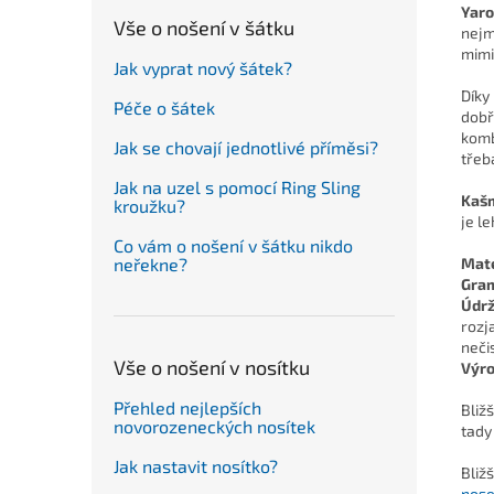
Yaro
Vše o nošení v šátku
nejm
mimi
Jak vyprat nový šátek?
Díky
Péče o šátek
dobř
komb
Jak se chovají jednotlivé příměsi?
třeb
Jak na uzel s pomocí Ring Sling
Kaš
kroužku?
je l
Co vám o nošení v šátku nikdo
Mate
neřekne?
Gra
Údrž
rozj
neči
Vše o nošení v nosítku
Výro
Přehled nejlepších
Bliž
novorozeneckých nosítek
tady
Jak nastavit nosítko?
Bliž
nose