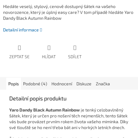
Hledáte veselý, stylový, cenově dostupný šátek na vašeho
novorozence, který je úplný easy care? V tom případě hledáte Yaro
Dandy Black Autumn Rainbow
Detailní informace
ZEPTAT SE
HLÍDAT
SDÍLET
Popis
Podobné (4)
Hodnocení
Diskuze
Značka
Detailní popis produktu
Yaro Dandy Black Autumn Rainbow
je tenký celobavlněný
šátek, který je určen pro nošení těch nejmenších, tento šátek
vás bude provázet prvním rokem života vašeho miminka. Díky
své tlouště se ho není třeba bát ani v horkých letních dnech.