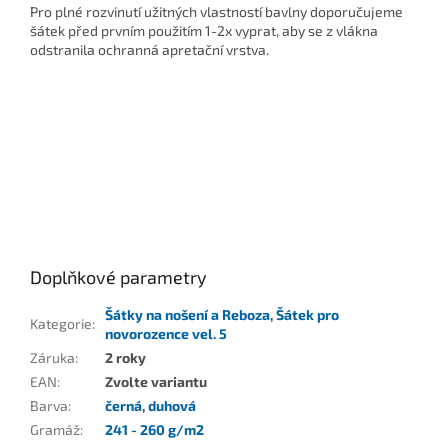
Pro plné rozvinutí užitných vlastností bavlny doporučujeme
šátek před prvním použitím 1-2x vyprat, aby se z vlákna
odstranila ochranná apretační vrstva.
Doplňkové parametry
Šátky na nošení a Reboza
,
Šátek pro
Kategorie
:
novorozence vel. 5
Záruka
:
2 roky
EAN
:
Zvolte variantu
Barva
:
černá
,
duhová
Gramáž
:
241 - 260 g/m2