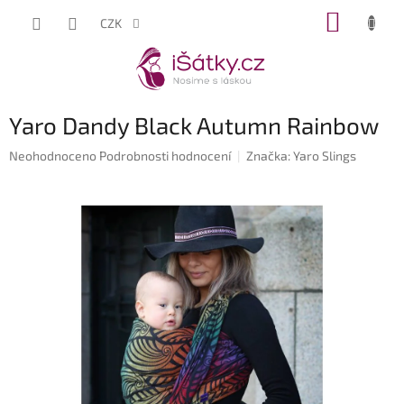
Přejít
NÁKUP
CZK
na
KOŠÍK
obsah
Yaro Dandy Black Autumn Rainbow
Průměrné
Neohodnoceno
Podrobnosti hodnocení
Značka:
Yaro Slings
hodnocení
produktu
je
0,0
z
5
hvězdiček.