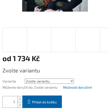
od
1 734 Kč
Měrná
Zvolte variantu
cena:
Varianta
Můžeme doručit do:
Zvolte variantu
Možnosti doručení
Přidat do košíku