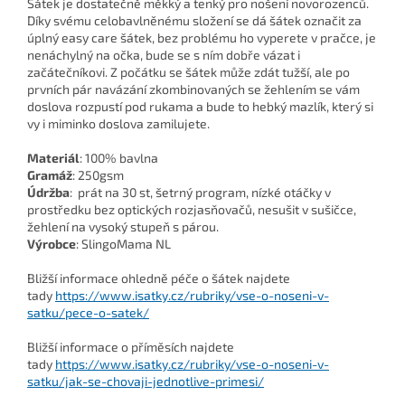
Šátek je dostatečně měkký a tenký pro nošení novorozenců.
Díky svému celobavlněnému složení se dá šátek označit za
úplný easy care šátek, bez problému ho vyperete v pračce, je
nenáchylný na očka, bude se s ním dobře vázat i
začátečníkovi. Z počátku se šátek může zdát tužší, ale po
prvních pár navázání zkombinovaných se žehlením se vám
doslova rozpustí pod rukama a bude to hebký mazlík, který si
vy i miminko doslova zamilujete.
Materiál
: 100% bavlna
Gramáž
: 250gsm
Údržba
: prát na 30 st, šetrný program, nízké otáčky v
prostředku bez optických rozjasňovačů, nesušit v sušičce,
žehlení na vysoký stupeň s párou.
Výrobce
: SlingoMama NL
Bližší informace ohledně péče o šátek najdete
tady
https://www.isatky.cz/rubriky/vse-o-noseni-v-
satku/pece-o-satek/
Bližší informace o příměsích najdete
tady
https://www.isatky.cz/rubriky/vse-o-noseni-v-
satku/jak-se-chovaji-jednotlive-primesi/