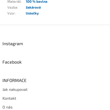
Materiál
:
100 % bavlna
Vazba
:
žakárová
Vzor
:
lístečky
Z
á
p
a
Instagram
t
í
Facebook
INFORMACE
Jak nakupovat
Kontakt
O nás