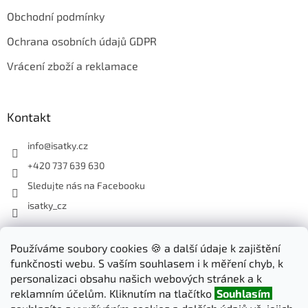
Obchodní podmínky
Ochrana osobních údajů GDPR
Vrácení zboží a reklamace
Kontakt
info
@
isatky.cz
+420 737 639 630
Sledujte nás na Facebooku
isatky_cz
Odebírat newsletter
Používáme soubory cookies 🍪 a další údaje k zajištění
funkčnosti webu. S vaším souhlasem i k měření chyb, k
Vložte svůj e-mail a my vám budeme zasílat informace o nových
personalizaci obsahu našich webových stránek a k
produktech na našem e-shopu.
reklamním účelům. Kliknutím na tlačítko
Souhlasím