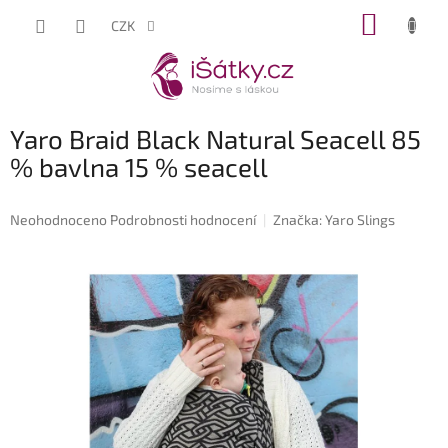
Přejít
NÁKUP
CZK
na
KOŠÍK
obsah
Yaro Braid Black Natural Seacell 85
% bavlna 15 % seacell
Průměrné
Neohodnoceno
Podrobnosti hodnocení
Značka:
Yaro Slings
hodnocení
produktu
je
0,0
z
5
hvězdiček.