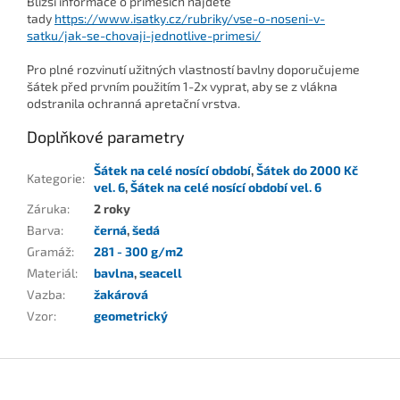
Bližší informace o příměsích najdete
tady
https://www.isatky.cz/rubriky/vse-o-noseni-v-
satku/jak-se-chovaji-jednotlive-primesi/
Pro plné rozvinutí užitných vlastností bavlny doporučujeme
šátek před prvním použitím 1-2x vyprat, aby se z vlákna
odstranila ochranná apretační vrstva.
Doplňkové parametry
Šátek na celé nosící období
,
Šátek do 2000 Kč
Kategorie
:
vel. 6
,
Šátek na celé nosící období vel. 6
Záruka
:
2 roky
Barva
:
černá
,
šedá
Gramáž
:
281 - 300 g/m2
Materiál
:
bavlna
,
seacell
Vazba
:
žakárová
Vzor
:
geometrický
Z
á