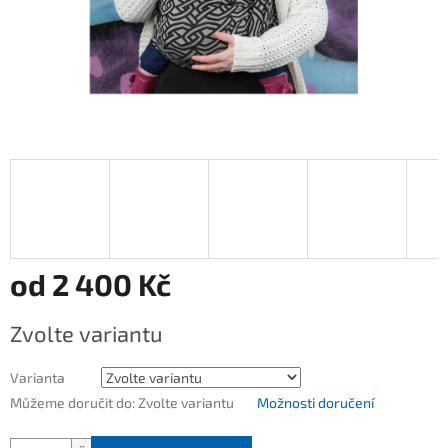
od
2 400 Kč
Měrná
Zvolte variantu
cena:
Varianta
Můžeme doručit do:
Zvolte variantu
Možnosti doručení