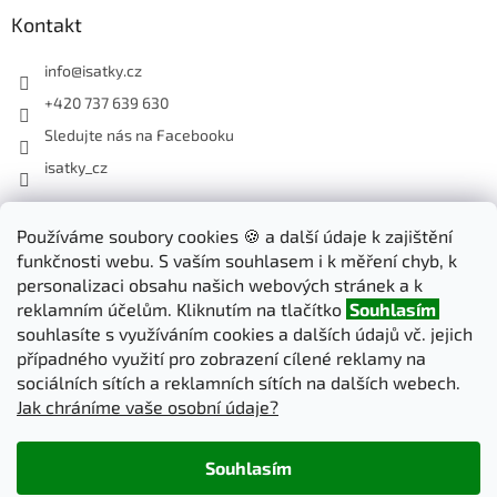
Kontakt
info
@
isatky.cz
+420 737 639 630
Sledujte nás na Facebooku
isatky_cz
Odebírat newsletter
Používáme soubory cookies 🍪 a další údaje k zajištění
funkčnosti webu. S vaším souhlasem i k měření chyb, k
Vložte svůj e-mail a my vám budeme zasílat informace o nových
personalizaci obsahu našich webových stránek a k
produktech na našem e-shopu.
reklamním účelům. Kliknutím na tlačítko
Souhlasím
souhlasíte s využíváním cookies a dalších údajů vč. jejich
E-mail
případného využití pro zobrazení cílené reklamy na
sociálních sítích a reklamních sítích na dalších webech.
Jak chráníme vaše osobní údaje?
PŘIHLÁSIT SE
Souhlasím