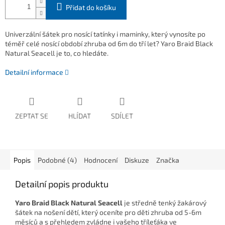
Přidat do košíku
Univerzální šátek pro nosící tatínky i maminky, který vynosíte po
téměř celé nosící období zhruba od 6m do tří let? Yaro Braid Black
Natural Seacell je to, co hledáte.
Detailní informace
ZEPTAT SE
HLÍDAT
SDÍLET
Popis
Podobné (4)
Hodnocení
Diskuze
Značka
Detailní popis produktu
Yaro Braid Black Natural Seacell
je středně tenký žakárový
šátek na nošení dětí, který oceníte pro děti zhruba od 5-6m
měsíců a s přehledem zvládne i vašeho tříleťáka ve