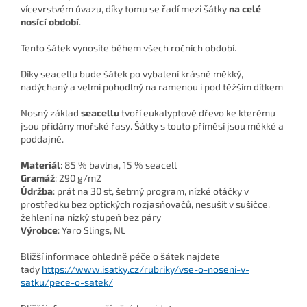
vícevrstvém úvazu, díky tomu se řadí mezi šátky
na celé
nosící období
.
Tento šátek vynosíte během všech ročních období.
Díky seacellu bude šátek po vybalení krásně měkký,
nadýchaný a velmi pohodlný na ramenou i pod těžším dítkem
Nosný základ
seacellu
tvoří eukalyptové dřevo ke kterému
jsou přidány mořské řasy. Šátky s touto příměsí jsou měkké a
poddajné.
Materiál
:
85 % bavlna, 15 % seacell
Gramáž
:
290 g/m2
Údržba
:
prát na 30 st, šetrný program, nízké otáčky v
prostředku bez optických rozjasňovačů, nesušit v sušičce,
žehlení na nízký stupeň bez páry
Výrobce
:
Yaro Slings, NL
Bližší informace ohledně péče o šátek najdete
tady
https://www.isatky.cz/rubriky/vse-o-noseni-v-
satku/pece-o-satek/