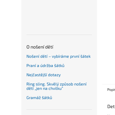
n
e
l
O nošení dětí
Nošení dětí – vybíráme první šátek
Praní a údržba šátků
Nejčastější dotazy
Ring sling. Skvělý způsob nošení
dětí „jen na chvilku“
Popi
Gramáž šátků
Det