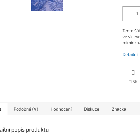
Tento šá
ve vícev
miminka.
Detailní
TISK
s
Podobné (4)
Hodnocení
Diskuze
Značka
ailní popis produktu