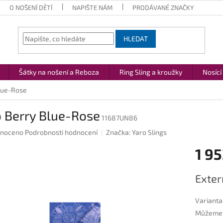
O NOŠENÍ DĚTÍ
NAPIŠTE NÁM
PRODÁVANÉ ZNAČKY
HLEDAT
Šátky na nošení a Reboza
Ring Sling a kroužky
Nosící
lue-Rose
o Berry Blue-Rose
11687UN86
né
noceno
Podrobnosti hodnocení
Značka:
Yaro Slings
ení
1 95
u
Měrná
Exter
cena:
ek.
Varianta
Můžeme d