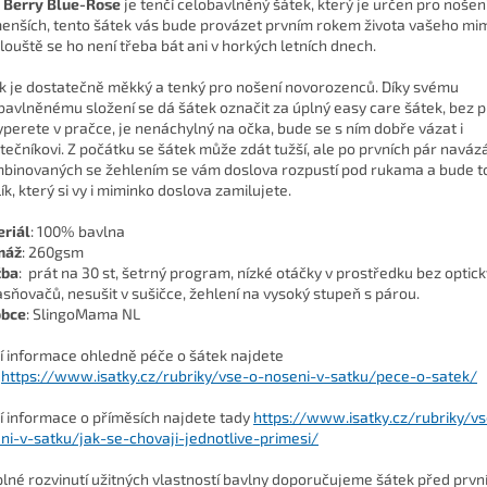
 Berry Blue-Rose
je tenčí celobavlněný šátek, který je určen pro nošen
enších, tento šátek vás bude provázet prvním rokem života vašeho mim
tlouště se ho není třeba bát ani v horkých letních dnech.
k je dostatečně měkký a tenký pro nošení novorozenců. Díky svému
bavlněnému složení se dá šátek označit za úplný easy care šátek, bez
yperete v pračce, je nenáchylný na očka, bude se s ním dobře vázat i
tečníkovi. Z počátku se šátek může zdát tužší, ale po prvních pár naváz
binovaných se žehlením se vám doslova rozpustí pod rukama a bude t
ík, který si vy i miminko doslova zamilujete.
riál
: 100% bavlna
máž
: 260gsm
žba
: prát na 30 st, šetrný program, nízké otáčky v prostředku bez optic
asňovačů, nesušit v sušičce, žehlení na vysoký stupeň s párou.
obce
: SlingoMama NL
ší informace ohledně péče o šátek najdete
https://www.isatky.cz/rubriky/vse-o-noseni-v-satku/pece-o-satek/
ší informace o příměsích najdete tady
https://www.isatky.cz/rubriky/v
ni-v-satku/jak-se-chovaji-jednotlive-primesi/
plné rozvinutí užitných vlastností bavlny doporučujeme šátek před prv