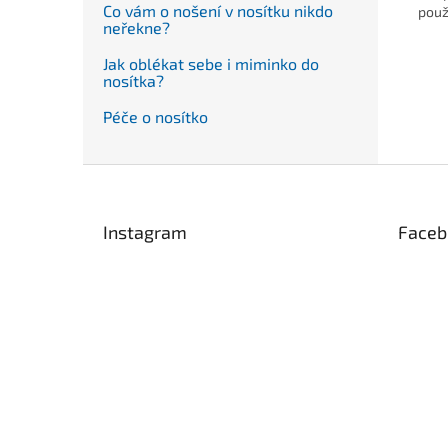
Co vám o nošení v nosítku nikdo
použ
neřekne?
Jak oblékat sebe i miminko do
nosítka?
Péče o nosítko
Z
á
p
Instagram
Faceb
a
t
í