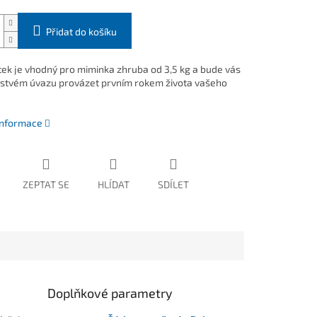
Přidat do košíku
tek je vhodný pro miminka zhruba od 3,5 kg a bude vás
rstvém úvazu provázet prvním rokem života vašeho
 informace
ZEPTAT SE
HLÍDAT
SDÍLET
Doplňkové parametry