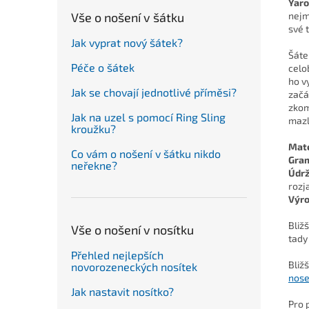
Yaro
Vše o nošení v šátku
nejm
své 
Jak vyprat nový šátek?
Šáte
Péče o šátek
celo
ho v
Jak se chovají jednotlivé příměsi?
začá
zkom
Jak na uzel s pomocí Ring Sling
mazl
kroužku?
Mate
Co vám o nošení v šátku nikdo
Gra
neřekne?
Údr
rozj
Výr
Bliž
Vše o nošení v nosítku
tady
Přehled nejlepších
Bliž
novorozeneckých nosítek
nose
Jak nastavit nosítko?
Pro 