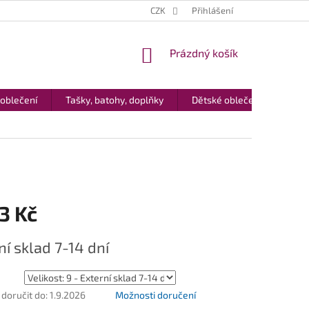
CZK
Přihlášení
NÁKUPNÍ
Prázdný košík
KOŠÍK
 oblečení
Tašky, batohy, doplňky
Dětské oblečení
Dár
3 Kč
ní sklad 7-14 dní
oručit do:
1.9.2026
Možnosti doručení