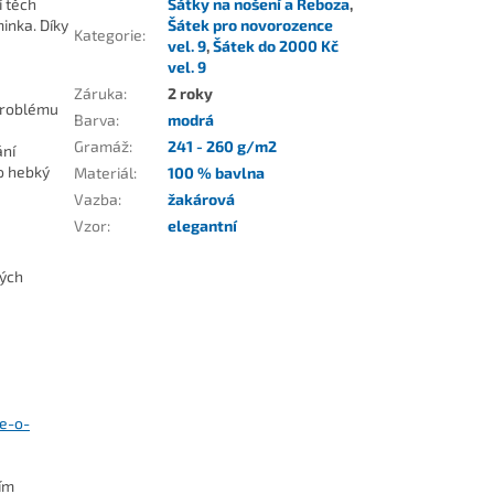
í těch
Šátky na nošení a Reboza
,
inka. Díky
Šátek pro novorozence
Kategorie
:
vel. 9
,
Šátek do 2000 Kč
vel. 9
Záruka
:
2 roky
 problému
Barva
:
modrá
Gramáž
:
241 - 260 g/m2
ání
o hebký
Materiál
:
100 % bavlna
Vazba
:
žakárová
Vzor
:
elegantní
kých
se-o-
ním