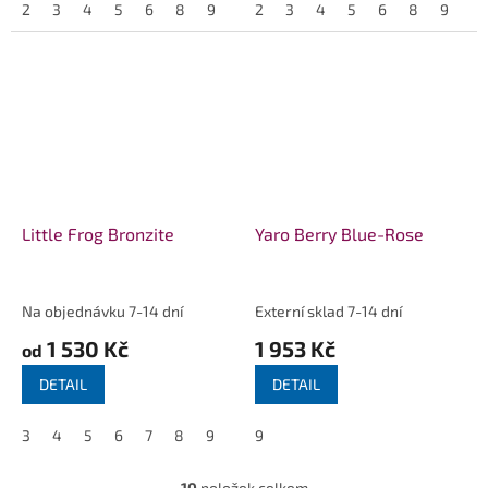
2
3
4
5
6
8
9
2
3
4
5
6
8
9
Little Frog Bronzite
Yaro Berry Blue-Rose
Na objednávku 7-14 dní
Externí sklad 7-14 dní
1 530 Kč
1 953 Kč
od
DETAIL
DETAIL
3
4
5
6
7
8
9
9
10
položek celkem