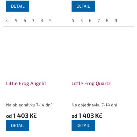
DETAIL
DETAIL
4
5
6
7
8
9
4
5
6
7
8
9
Little Frog Angelit
Little Frog Quartz
Na objednávku 7-14 dní
Na objednávku 7-14 dní
1 403 Kč
1 403 Kč
od
od
DETAIL
DETAIL