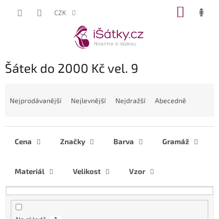
Přejít
NÁKUP
CZK
na
KOŠÍK
obsah
Šátek do 2000 Kč vel. 9
Ř
a
Nejprodávanější
Nejlevnější
Nejdražší
Abecedně
z
e
n
í
Cena
Značky
Barva
Gramáž
p
r
Materiál
Velikost
Vzor
o
d
u
k
t