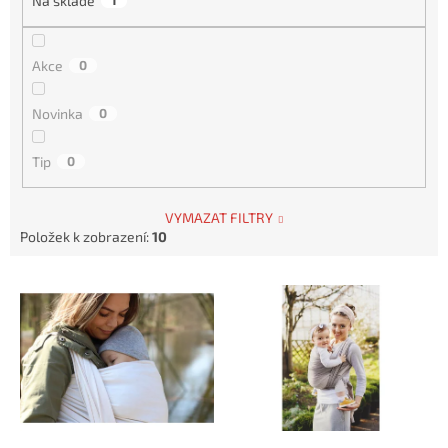
Na skladě
1
ů
Akce
0
Novinka
0
Tip
0
VYMAZAT FILTRY
Položek k zobrazení:
10
V
ý
p
i
s
p
r
o