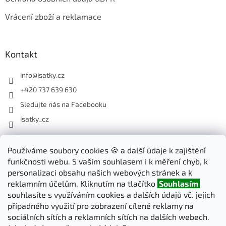
Vrácení zboží a reklamace
Kontakt
info
@
isatky.cz
+420 737 639 630
Sledujte nás na Facebooku
isatky_cz
Odebírat newsletter
Používáme soubory cookies 🍪 a další údaje k zajištění
funkčnosti webu. S vaším souhlasem i k měření chyb, k
Vložte svůj e-mail a my vám budeme zasílat informace o nových
personalizaci obsahu našich webových stránek a k
produktech na našem e-shopu.
reklamním účelům. Kliknutím na tlačítko
Souhlasím
souhlasíte s využíváním cookies a dalších údajů vč. jejich
E-mail
případného využití pro zobrazení cílené reklamy na
sociálních sítích a reklamních sítích na dalších webech.