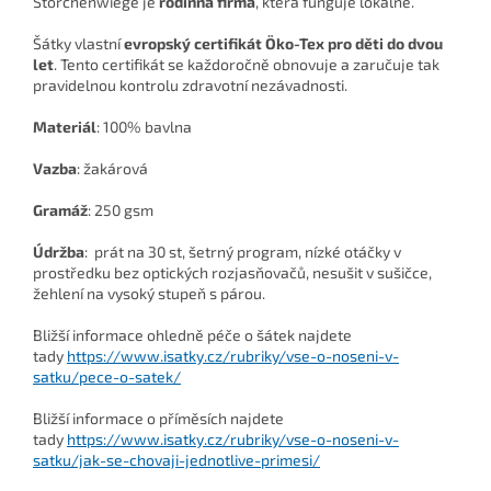
Storchenwiege je
rodinná firma
, která funguje lokálně.
Šátky vlastní
evropský certifikát Öko-Tex pro děti do dvou
let
. Tento certifikát se každoročně obnovuje a zaručuje tak
pravidelnou kontrolu zdravotní nezávadnosti.
Materiál
: 100% bavlna
Vazba
: žakárová
Gramáž
: 250 gsm
Údržba
: prát na 30 st, šetrný program, nízké otáčky v
prostředku bez optických rozjasňovačů, nesušit v sušičce,
žehlení na vysoký stupeň s párou.
Bližší informace ohledně péče o šátek najdete
tady
https://www.isatky.cz/rubriky/vse-o-noseni-v-
satku/pece-o-satek/
Bližší informace o příměsích najdete
tady
https://www.isatky.cz/rubriky/vse-o-noseni-v-
satku/jak-se-chovaji-jednotlive-primesi/