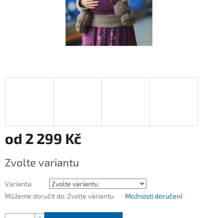
od
2 299 Kč
Měrná
Zvolte variantu
cena:
Varianta
Můžeme doručit do:
Zvolte variantu
Možnosti doručení