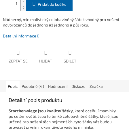
Přidat do košíku
Nádherný, minimalistický celobavlněný šátek vhodný pro nošení
novorozenců do jednoho až jednoho a půl roku.
Detailní informace
ZEPTAT SE
HLÍDAT
SDÍLET
Popis
Podobné (4)
Hodnocení
Diskuze
Značka
Detailní popis produktu
Storchenwiege jsou kvalitní šátky
, které oceňují maminky
po celém světě. Jsou to tenké celobavlněné šátky, které jsou
určené pro nošení těch nejmenších, tyto šátky vás budou
provázet prvním rokem života vašeho miminka.