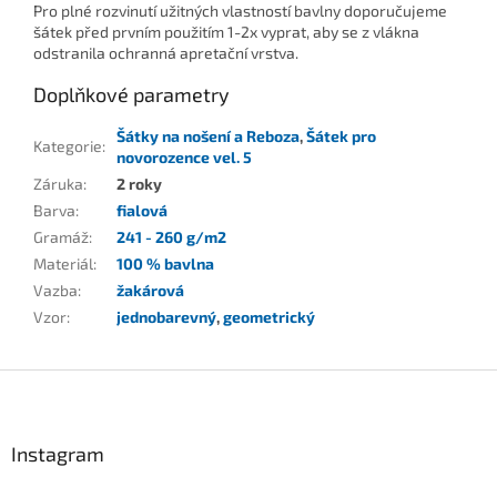
Pro plné rozvinutí užitných vlastností bavlny doporučujeme
šátek před prvním použitím 1-2x vyprat, aby se z vlákna
odstranila ochranná apretační vrstva.
Doplňkové parametry
Šátky na nošení a Reboza
,
Šátek pro
Kategorie
:
novorozence vel. 5
Záruka
:
2 roky
Barva
:
fialová
Gramáž
:
241 - 260 g/m2
Materiál
:
100 % bavlna
Vazba
:
žakárová
Vzor
:
jednobarevný
,
geometrický
Z
á
p
a
Instagram
t