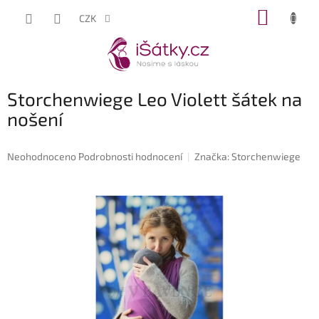
Přejít
NÁKUP
CZK
na
KOŠÍK
obsah
Storchenwiege Leo Violett šátek na
nošení
Průměrné
Neohodnoceno
Podrobnosti hodnocení
Značka:
Storchenwiege
hodnocení
produktu
je
0,0
z
5
hvězdiček.