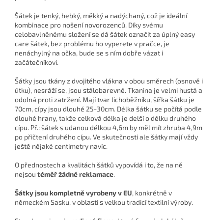
Šátek je tenký, hebký, měkký a nadýchaný, což je ideální
kombinace pro nošení novorozenců. Díky svému
celobavlněnému složení se dá šátek označit za úplný easy
care šátek, bez problému ho vyperete v pračce, je
nenáchylný na očka, bude se s ním dobře vázat i
začátečníkovi.
Šátky jsou tkány z dvojitého vlákna v obou směrech (osnově i
útku), nesráží se, jsou stálobarevné. Tkanina je velmi hustá a
odolná proti zatržení. Mají tvar lichoběžníku, šířka šátku je
70cm, cípy jsou dlouhé 25-30cm. Délka šátku se počítá podle
dlouhé hrany, takže celková délka je delší o délku druhého
cípu. Př.: šátek s udanou délkou 4,6m by měl mít zhruba 4,9m
po přičtení druhého cípu. Ve skutečnosti ale šátky mají vždy
ještě nějaké centimetry navíc.
O přednostech a kvalitách šátků vypovídá i to, že na ně
nejsou
téměř žádné reklamace
.
Šátky jsou kompletně vyrobeny v EU
, konkrétně v
německém Sasku, v oblasti s velkou tradicí textilní výroby.