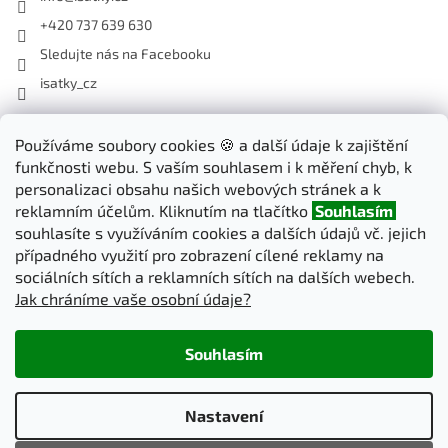
+420 737 639 630
Sledujte nás na Facebooku
isatky_cz
Odebírat newsletter
Používáme soubory cookies 🍪 a další údaje k zajištění
funkčnosti webu. S vaším souhlasem i k měření chyb, k
Vložte svůj e-mail a my vám budeme zasílat informace o nových
personalizaci obsahu našich webových stránek a k
produktech na našem e-shopu.
reklamním účelům. Kliknutím na tlačítko
Souhlasím
souhlasíte s využíváním cookies a dalších údajů vč. jejich
E-mail
případného využití pro zobrazení cílené reklamy na
sociálních sítích a reklamních sítích na dalších webech.
Jak chráníme vaše osobní údaje?
PŘIHLÁSIT SE
Souhlasím
Vytvořil Shoptet
Nastavení
Copyright 2026
iSatky.cz
. Všechna práva vyhrazena.
Upravit