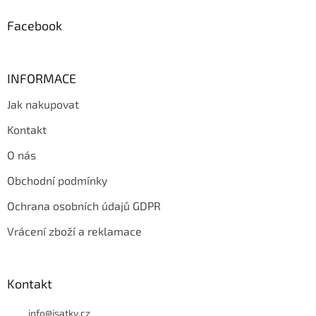
í
Facebook
INFORMACE
Jak nakupovat
Kontakt
O nás
Obchodní podmínky
Ochrana osobních údajů GDPR
Vrácení zboží a reklamace
Kontakt
info
@
isatky.cz