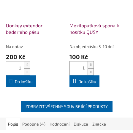
Donkey extendor
Mezilopatková spona k
bederního pásu
nosítku QUSY
Na dotaz
Na objednávku 5-10 dní
200 Kč
100 Kč
Do košíku
Do košíku
ZOBRAZIT VŠECHNY SOUVISEJÍCÍ PRODUKTY
Popis
Podobné (4)
Hodnocení
Diskuze
Značka