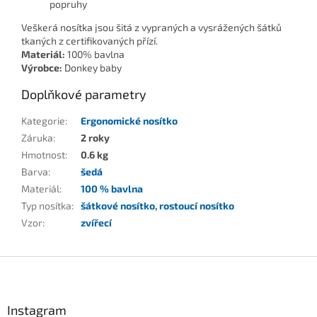
popruhy
Veškerá nosítka jsou šitá z vypraných a vysrážených šátků
tkaných z certifikovaných přízí.
Materiál:
100% bavlna
Výrobce:
Donkey baby
Doplňkové parametry
Kategorie
:
Ergonomické nosítko
Záruka
:
2 roky
Hmotnost
:
0.6 kg
Barva
:
šedá
Materiál
:
100 % bavlna
Typ nosítka
:
šátkové nosítko
,
rostoucí nosítko
Vzor
:
zvířecí
Z
á
p
a
Instagram