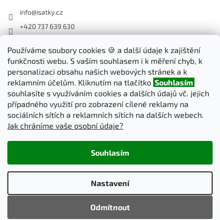
info
@
isatky.cz
+420 737 639 630
Sledujte nás na Facebooku
Používáme soubory cookies 🍪 a další údaje k zajištění
isatky_cz
funkčnosti webu. S vaším souhlasem i k měření chyb, k
personalizaci obsahu našich webových stránek a k
reklamním účelům. Kliknutím na tlačítko
Souhlasím
Odebírat newsletter
souhlasíte s využíváním cookies a dalších údajů vč. jejich
případného využití pro zobrazení cílené reklamy na
sociálních sítích a reklamních sítích na dalších webech.
PŘIHLÁSIT
Jak chráníme vaše osobní údaje?
SE
Souhlasím
Vytvořil Shoptet
Nastavení
Copyright 2026
iSatky.cz
. Všechna práva vyhrazena.
Upravit
Odmítnout
nastavení cookies