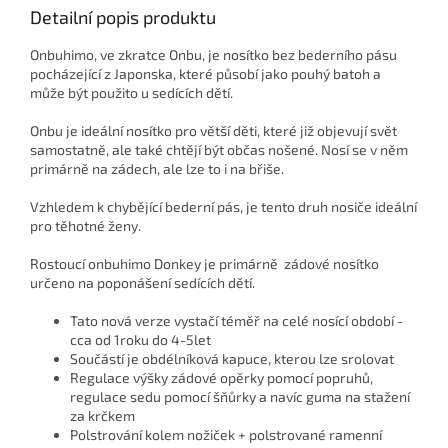
Detailní popis produktu
Onbuhimo, ve zkratce Onbu, je nosítko bez bederního pásu
pocházející z Japonska, které působí jako pouhý batoh a
může být použito u sedících dětí.
Onbu je ideální nosítko pro větší děti, které již objevují svět
samostatně, ale také chtějí být občas nošené.
Nosí se v něm
primárně na zádech, ale lze to i na břiše.
Vzhledem k chybějící bederní pás, je tento druh nosiče ideální
pro těhotné ženy.
Rostoucí onbuhimo Donkey je primárně zádové nosítko
určeno na poponášení sedících dětí.
Tato nová verze vystačí téměř na celé nosící období -
cca od 1roku do 4-5let
Součástí je obdélníková kapuce, kterou lze srolovat
Regulace výšky zádové opěrky pomocí popruhů,
regulace sedu pomocí šňůrky a navíc guma na stažení
za krčkem
Polstrování kolem nožiček + polstrované ramenní