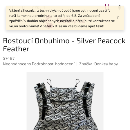
Přejít
NÁKUP
CZK
na
Vážení zákazníci, z technických důvodů jsme byli nuceni uzavřít
KOŠÍK
obsah
naši kamennou prodejnu, a to od 4. do 6.8. Za způsobené
zpoždění v dodání objednaných nosítek a přesunuté konzultace se
velmi omlouváme! V pátek 7.8. se na vás budeme opět těšit!
Rostoucí Onbuhimo - Silver Peacock
Feather
57487
Průměrné
Neohodnoceno
Podrobnosti hodnocení
Značka:
Donkey baby
hodnocení
produktu
je
0,0
z
5
hvězdiček.