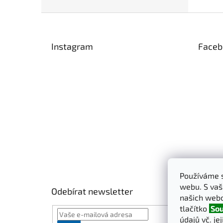
Z
á
p
Instagram
Faceb
a
t
í
Používáme s
webu. S vaš
Odebírat newsletter
našich webo
tlačítko
Sou
údajů vč. je