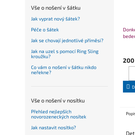
Vše o nošení v šátku
Jak vyprat nový šátek?
Péče o šátek
Donk
beder
Jak se chovají jednotlivé příměsi?
Jak na uzel s pomocí Ring Sling
kroužku?
200
Co vám o nošení v šátku nikdo
neřekne?
D
Vše o nošení v nosítku
Přehled nejlepších
Popi
novorozeneckých nosítek
Jak nastavit nosítko?
Det