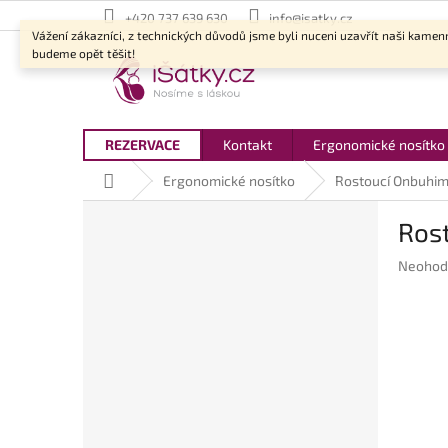
Přejít
+420 737 639 630
info@isatky.cz
na
Vážení zákazníci, z technických důvodů jsme byli nuceni uzavřít naši kamen
obsah
budeme opět těšit!
REZERVACE
Kontakt
Ergonomické nosítko
Domů
Ergonomické nosítko
Rostoucí Onbuhim
P
Ros
o
s
Průměr
Neohod
t
hodnoc
r
produkt
a
je
n
0,0
z
n
5
í
hvězdič
p
a