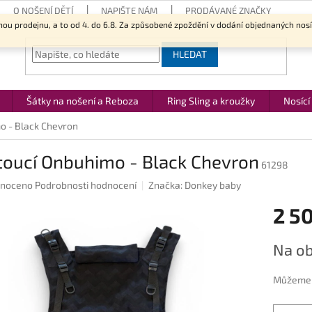
O NOŠENÍ DĚTÍ
NAPIŠTE NÁM
PRODÁVANÉ ZNAČKY
nou prodejnu, a to od 4. do 6.8. Za způsobené zpoždění v dodání objednaných nos
HLEDAT
Šátky na nošení a Reboza
Ring Sling a kroužky
Nosící
o - Black Chevron
toucí Onbuhimo - Black Chevron
61298
né
noceno
Podrobnosti hodnocení
Značka:
Donkey baby
ení
2 5
u
Měrná
Na ob
cena:
ek.
Můžeme d