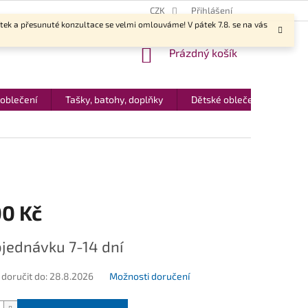
CZK
Přihlášení
ítek a přesunuté konzultace se velmi omlouváme! V pátek 7.8. se na vás
NÁKUPNÍ
Prázdný košík
KOŠÍK
 oblečení
Tašky, batohy, doplňky
Dětské oblečení
Dár
00 Kč
jednávku 7-14 dní
oručit do:
28.8.2026
Možnosti doručení