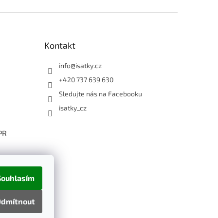
Kontakt
info
@
isatky.cz
+420 737 639 630
Sledujte nás na Facebooku
isatky_cz
PR
Souhlasím
dmítnout