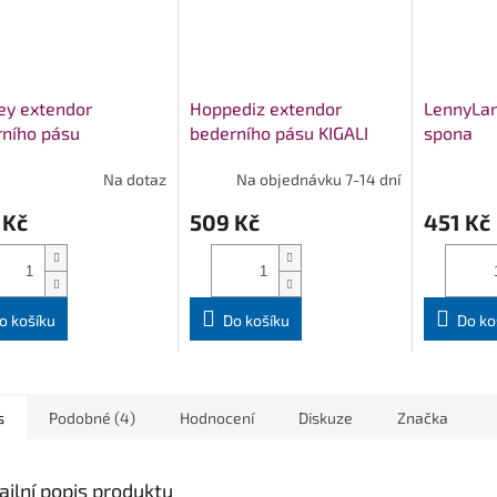
ey extendor
Hoppediz extendor
LennyLa
ního pásu
bederního pásu KIGALI
spona
Na dotaz
Na objednávku 7-14 dní
 Kč
509 Kč
451 Kč
o košíku
Do košíku
Do ko
s
Podobné (4)
Hodnocení
Diskuze
Značka
ailní popis produktu