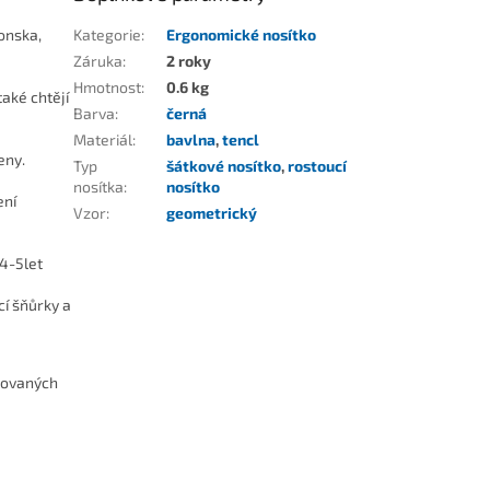
onska,
Kategorie
:
Ergonomické nosítko
Záruka
:
2 roky
Hmotnost
:
0.6 kg
také chtějí
Barva
:
černá
Materiál
:
bavlna
,
tencl
ženy.
Typ
šátkové nosítko
,
rostoucí
nosítka
:
nosítko
ení
Vzor
:
geometrický
 4-5let
í šňůrky a
ikovaných