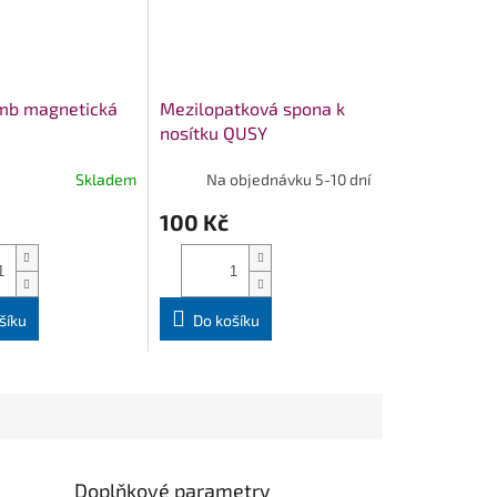
mb magnetická
Mezilopatková spona k
nosítku QUSY
Skladem
Na objednávku 5-10 dní
100 Kč
šíku
Do košíku
Doplňkové parametry