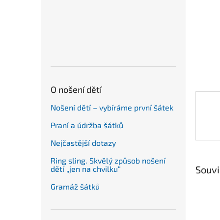
n
e
l
O nošení dětí
Nošení dětí – vybíráme první šátek
Praní a údržba šátků
Nejčastější dotazy
Ring sling. Skvělý způsob nošení
Souvi
dětí „jen na chvilku“
Gramáž šátků