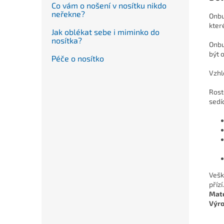
Co vám o nošení v nosítku nikdo
neřekne?
Onbu
kter
Jak oblékat sebe i miminko do
nosítka?
Onbu 
být 
Péče o nosítko
Vzhl
Rost
sedíc
Vešk
přízí.
Mate
Výro