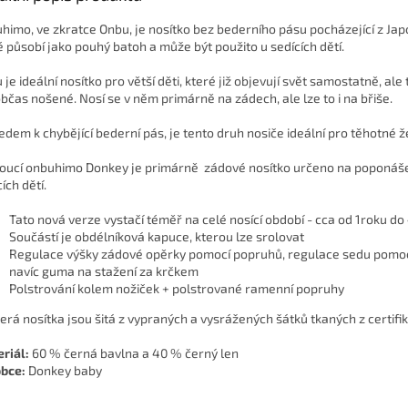
himo, ve zkratce Onbu, je nosítko bez bederního pásu pocházející z Jap
é působí jako pouhý batoh a může být použito u sedících dětí.
je ideální nosítko pro větší děti, které již objevují svět samostatně, ale 
občas nošené.
Nosí se v něm primárně na zádech, ale lze to i na břiše.
edem k chybějící bederní pás, je tento druh nosiče ideální pro těhotné 
oucí onbuhimo Donkey je primárně zádové nosítko určeno na poponáš
ích dětí.
Tato nová verze vystačí téměř na celé nosící období - cca od 1roku do
Součástí je obdélníková kapuce, kterou lze srolovat
Regulace výšky zádové opěrky pomocí popruhů, regulace sedu pomoc
navíc guma na stažení za krčkem
Polstrování kolem nožiček + polstrované ramenní popruhy
erá nosítka jsou šitá z vypraných a vysrážených šátků tkaných z certif
riál:
60 % černá bavlna a 40 % černý len
bce:
Donkey baby