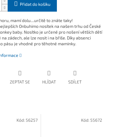
Přidat do košíku
ru, mamí dolu....určitě to znáte taky!
nejlepších Onbuhimo nosítek na našem trhu od České
onkey baby. Nosítko je určené pro nošení větších dětí
na zádech, ale lze nosit i na břiše. Díky absenci
o pásu je vhodné pro těhotné maminky.
 informace
ZEPTAT SE
HLÍDAT
SDÍLET
Kód:
56257
Kód:
55672