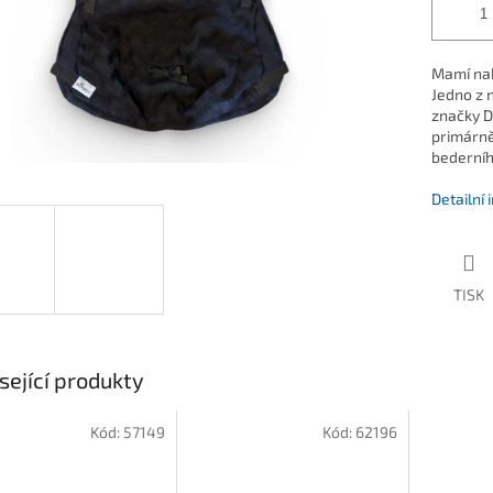
Mamí naho
Jedno z 
značky D
primárně 
bederníh
Detailní
TISK
sející produkty
Kód:
57149
Kód:
62196