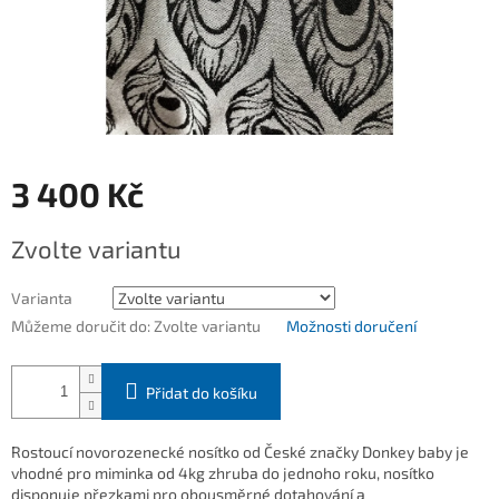
3 400 Kč
Měrná
Zvolte variantu
cena:
Varianta
Můžeme doručit do:
Zvolte variantu
Možnosti doručení
Přidat do košíku
Rostoucí novorozenecké nosítko od České značky Donkey baby je
vhodné pro miminka od 4kg zhruba do jednoho roku, nosítko
disponuje přezkami pro obousměrné dotahování a