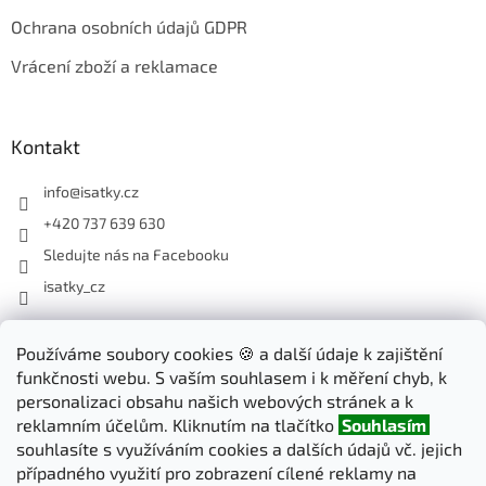
Ochrana osobních údajů GDPR
Vrácení zboží a reklamace
Kontakt
info
@
isatky.cz
+420 737 639 630
Sledujte nás na Facebooku
isatky_cz
Odebírat newsletter
Používáme soubory cookies 🍪 a další údaje k zajištění
funkčnosti webu. S vaším souhlasem i k měření chyb, k
Vložte svůj e-mail a my vám budeme zasílat informace o nových
personalizaci obsahu našich webových stránek a k
produktech na našem e-shopu.
reklamním účelům. Kliknutím na tlačítko
Souhlasím
souhlasíte s využíváním cookies a dalších údajů vč. jejich
E-mail
případného využití pro zobrazení cílené reklamy na