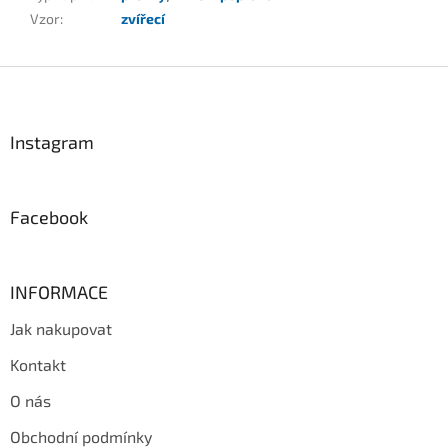
Vzor
:
zvířecí
Z
á
p
a
Instagram
t
í
Facebook
INFORMACE
Jak nakupovat
Kontakt
O nás
Obchodní podmínky