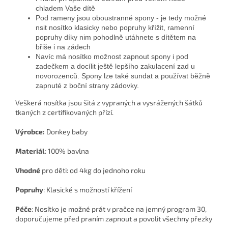
chladem Vaše dítě
Pod rameny jsou oboustranné spony - je tedy možné
nsit nosítko klasicky nebo popruhy křížit, ramenní
popruhy díky nim pohodlně utáhnete s dítětem na
břiše i na zádech
Navíc má nosítko možnost zapnout spony i pod
zadečkem a docílit ještě lepšího zakulacení zad u
novorozenců. Spony lze také sundat a používat běžně
zapnuté z boční strany zádovky.
Veškerá nosítka jsou šitá z vypraných a vysrážených šátků
tkaných z certifikovaných přízí.
Výrobce:
Donkey baby
Materiál
: 100% bavlna
Vhodné
pro děti: od 4kg do jednoho roku
Popruhy
: Klasické s možností křížení
Péče
: Nosítko je možné prát v pračce na jemný program 30,
doporučujeme před praním zapnout a povolit všechny přezky