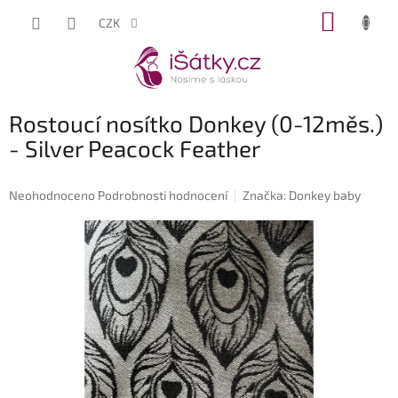
Přejít
NÁKUP
CZK
na
KOŠÍK
obsah
Rostoucí nosítko Donkey (0-12měs.)
- Silver Peacock Feather
Průměrné
Neohodnoceno
Podrobnosti hodnocení
Značka:
Donkey baby
hodnocení
produktu
je
0,0
z
5
hvězdiček.