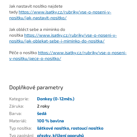
Jak nastavit nosítko najdete
tady
https://www.isatky.cz/rubriky/vse-o-noseni-v-
nositku/jak-nastavit-nositko/
Jak obléct sebe a miminko do
nosítka
https://www.isatky.cz/rubriky/vse-o-noseni-v-
nositku/jak-oblekat-sebe-i-miminko-do-nositka/
Péče o nosítko
https://www.isatky.cz/rubriky/vse-o-noseni-
v-nositku/pece-o-nositko/
Doplňkové parametry
Kategorie
:
Donkey (0-12měs.)
Záruka
:
2 roky
Barva
:
šedá
Materiál
:
100 % bavlna
Typ nosítka
:
šátkové nosítko
,
rostoucí nosítko
Typ zapínání
:
přezky
,
křížení popruhů