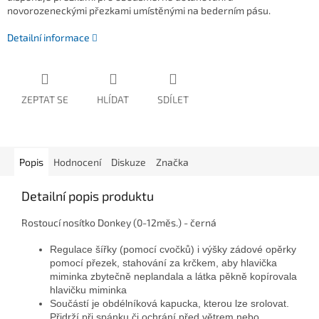
novorozeneckými přezkami umístěnými na bederním pásu.
Detailní informace
ZEPTAT SE
HLÍDAT
SDÍLET
Popis
Hodnocení
Diskuze
Značka
Detailní popis produktu
Rostoucí nosítko Donkey (0-12měs.) - černá
Regulace šířky (pomocí cvočků) i výšky zádové opěrky
pomocí přezek, stahování za krčkem, aby hlavička
miminka zbytečně neplandala a látka pěkně kopírovala
hlavičku miminka
Součástí je obdélníková kapucka, kterou lze srolovat.
Přidrží při spánku či ochrání před větrem nebo