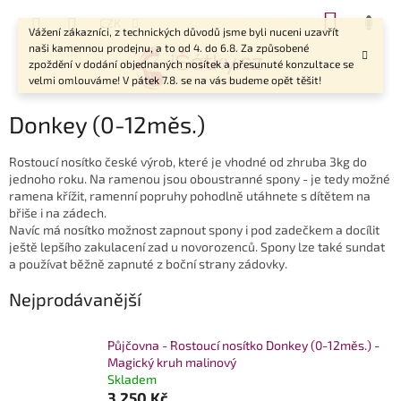
Přejít
NÁKUP
CZK
na
Vážení zákazníci, z technických důvodů jsme byli nuceni uzavřít
KOŠÍK
obsah
naši kamennou prodejnu, a to od 4. do 6.8. Za způsobené
zpoždění v dodání objednaných nosítek a přesunuté konzultace se
velmi omlouváme! V pátek 7.8. se na vás budeme opět těšit!
Donkey (0-12měs.)
Rostoucí nosítko české výrob, které je vhodné od zhruba 3kg do
jednoho roku.
Na ramenou jsou oboustranné spony - je tedy možné
ramena křížit, ramenní popruhy pohodlně utáhnete s dítětem na
břiše i na zádech.
Navíc má nosítko možnost zapnout spony i pod zadečkem a docílit
ještě lepšího zakulacení zad u novorozenců. Spony lze také sundat
a používat běžně zapnuté z boční strany zádovky.
Nejprodávanější
Půjčovna - Rostoucí nosítko Donkey (0-12měs.) -
Magický kruh malinový
Skladem
3 250 Kč