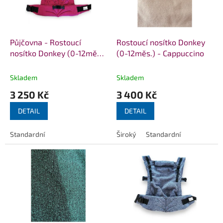
p
r
o
d
Půjčovna - Rostoucí
Rostoucí nosítko Donkey
u
nosítko Donkey (0-12měs.)
(0-12měs.) - Cappuccino
k
- Magický kruh malinový
t
Skladem
Skladem
ů
3 250 Kč
3 400 Kč
DETAIL
DETAIL
Standardní
Široký
Standardní