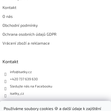
Kontakt
O nás
Obchodní podmínky
Ochrana osobních údajů GDPR
Vrácení zboží a reklamace
Kontakt
info
@
isatky.cz
+420 737 639 630
Sledujte nás na Facebooku
isatky_cz
Odebírat newsletter
Používáme soubory cookies 🍪 a další údaje k zajištění