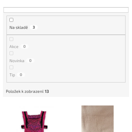
o
d
u
k
t
Na skladě
3
ů
Akce
0
Novinka
0
Tip
0
Položek k zobrazení:
13
V
ý
p
i
s