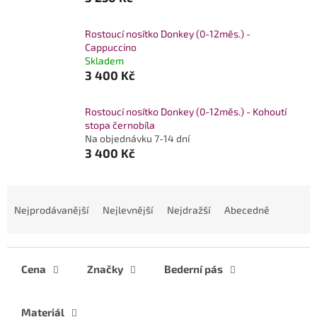
Rostoucí nosítko Donkey (0-12měs.) -
Cappuccino
Skladem
3 400 Kč
Rostoucí nosítko Donkey (0-12měs.) - Kohoutí
stopa černobíla
Na objednávku 7-14 dní
3 400 Kč
Ř
a
Nejprodávanější
Nejlevnější
Nejdražší
Abecedně
z
e
n
í
Cena
Značky
Bederní pás
p
r
Materiál