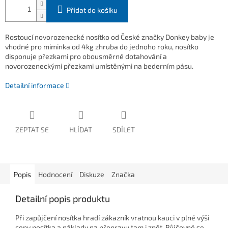
Přidat do košíku
Rostoucí novorozenecké nosítko od České značky Donkey baby je
vhodné pro miminka od 4kg zhruba do jednoho roku, nosítko
disponuje přezkami pro obousměrné dotahování a
novorozeneckými přezkami umístěnými na bederním pásu.
Detailní informace
ZEPTAT SE
HLÍDAT
SDÍLET
Popis
Hodnocení
Diskuze
Značka
Detailní popis produktu
Při zapůjčení nosítka hradí zákazník vratnou kauci v plné výši
ceny nosítka a náklady na přepravu tam i zpět. Půjčovné se