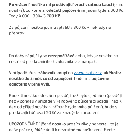
Po vrácení nosítka mi prodávající vrací vratnou kauci
(cenu
nosítka), od které si
odečetl půjčovné
na jeden týden: 300 Kč.
Tedy 4 000 - 300=
3 700 Kč.
Za půjčení nosítka jsem zaplatil/a 300 Kč + náklady na
přepravu.
Do doby zápůjčky se
nezapočítává
doba, kdy je nosítko na
cestě od prodávajícího k zákazníkovi a naopak.
V případě, že si
zákazník koupí
na
www.isatky.cz
jakékoliv
nosítko do 3 měsíců od zapůjčení
, bude mu
půjčovné
odečteno v plné výši
.
Bude-li nosítko odesláno později než bylo sjednáno (později
než v pondělí v případě víkendového půjčení či později než 7.
den od přijetí nosítka v případě týdenního půjčení), bude si
prodávající účtovat 50 Kč za každý den prodlení.
UPOZORNĚNÍ: Půjčené nosítko prosím nikdy neperte - to je
naše práce :) Může dojít k nevratnému poškození. B
erte