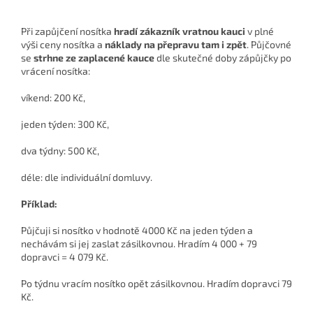
Při zapůjčení nosítka
hradí zákazník vratnou kauci
v plné
výši ceny nosítka a
náklady na přepravu tam i zpět
. Půjčovné
se
strhne ze zaplacené kauce
dle skutečné doby zápůjčky po
vrácení nosítka:
víkend: 200 Kč,
jeden týden: 300 Kč,
dva týdny: 500 Kč,
déle: dle individuální domluvy.
Příklad:
Půjčuji si nosítko v hodnotě 4000 Kč na jeden týden a
nechávám si jej zaslat zásilkovnou. Hradím 4 000 + 79
dopravci = 4 079 Kč.
Po týdnu vracím nosítko opět zásilkovnou. Hradím dopravci 79
Kč.