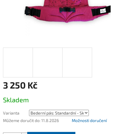
3 250 Kč
Měrná
Skladem
cena:
Varianta
Můžeme doručit do:
11.8.2026
Možnosti doručení