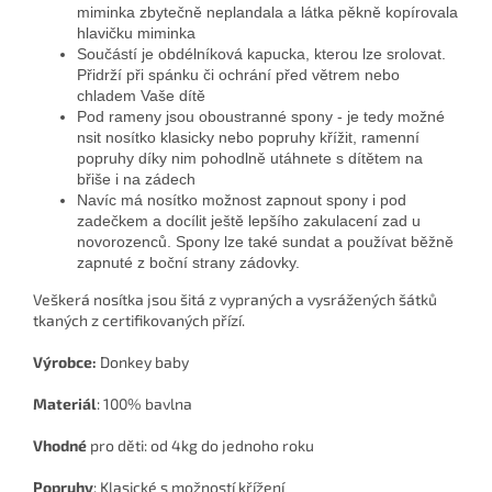
miminka zbytečně neplandala a látka pěkně kopírovala
hlavičku miminka
Součástí je obdélníková kapucka, kterou lze srolovat.
Přidrží při spánku či ochrání před větrem nebo
chladem Vaše dítě
Pod rameny jsou oboustranné spony - je tedy možné
nsit nosítko klasicky nebo popruhy křížit, ramenní
popruhy díky nim pohodlně utáhnete s dítětem na
břiše i na zádech
Navíc má nosítko možnost zapnout spony i pod
zadečkem a docílit ještě lepšího zakulacení zad u
novorozenců. Spony lze také sundat a používat běžně
zapnuté z boční strany zádovky.
Veškerá nosítka jsou šitá z vypraných a vysrážených šátků
tkaných z certifikovaných přízí.
Výrobce:
Donkey baby
Materiál
: 100% bavlna
Vhodné
pro děti: od 4kg do jednoho roku
Popruhy
: Klasické s možností křížení