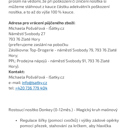
prosím na vědomí, že při poškození či zničení nosítka si
můžeme stáhnout z kauce částku adekvátní k poškození
nosítka, a to až do výše 100 % kauce.
Adresa pro vrácení půjčeného zboží:
Michaela Pošvářová - iŠátky.cz
Náměstí Svobody 27
793 76 Zlaté Hory
(preferujeme zaslání na pobočku
Zásilkovna: Top-Drogerie - náměstí Svobody 79, 793 76 Zlaté
Hory;
PPL: Prodejna nápojů - náměstí Svobody 91, 793 76 Zlaté
Hory).
Kontakt:
Michaela Pošvářová - iSatky.cz
e-mail:
info@isatky.cz
tel:
+420 736 779 404
Rostoucí nosítko Donkey (0-12měs.) - Magický kruh malinový
Regulace šířky (pomocí cvočků) i výšky zádové opěrky
pomocí přezek, stahování za krčkem, aby hlavička