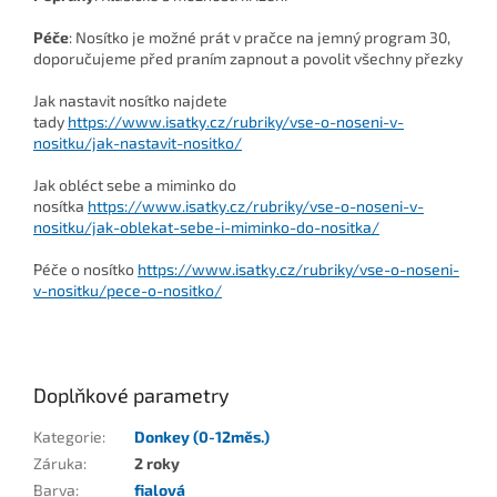
Péče
: Nosítko je možné prát v pračce na jemný program 30,
doporučujeme před praním zapnout a povolit všechny přezky
Jak nastavit nosítko najdete
tady
https://www.isatky.cz/rubriky/vse-o-noseni-v-
nositku/jak-nastavit-nositko/
Jak obléct sebe a miminko do
nosítka
https://www.isatky.cz/rubriky/vse-o-noseni-v-
nositku/jak-oblekat-sebe-i-miminko-do-nositka/
Péče o nosítko
https://www.isatky.cz/rubriky/vse-o-noseni-
v-nositku/pece-o-nositko/
Doplňkové parametry
Kategorie
:
Donkey (0-12měs.)
Záruka
:
2 roky
Barva
:
fialová