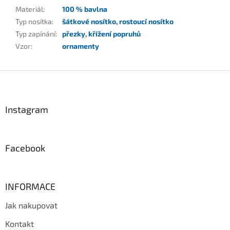
Materiál
:
100 % bavlna
Typ nosítka
:
šátkové nosítko
,
rostoucí nosítko
Typ zapínání
:
přezky
,
křížení popruhů
Vzor
:
ornamenty
Z
á
p
a
Instagram
t
í
Facebook
INFORMACE
Jak nakupovat
Kontakt