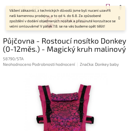
Přejít
NÁKUP
CZK
na
Vážení zákazníci, z technických důvodů jsme byli nuceni uzavřít
KOŠÍK
obsah
naši kamennou prodejnu, a to od 4. do 6.8. Za způsobené
zpoždění v dodání objednaných nosítek a přesunuté konzultace se
velmi omlouváme! V pátek 7.8. se na vás budeme opět těšit!
Půjčovna - Rostoucí nosítko Donkey
(0-12měs.) - Magický kruh malinový
58790/STA
Průměrné
Neohodnoceno
Podrobnosti hodnocení
Značka:
Donkey baby
hodnocení
produktu
je
0,0
z
5
hvězdiček.