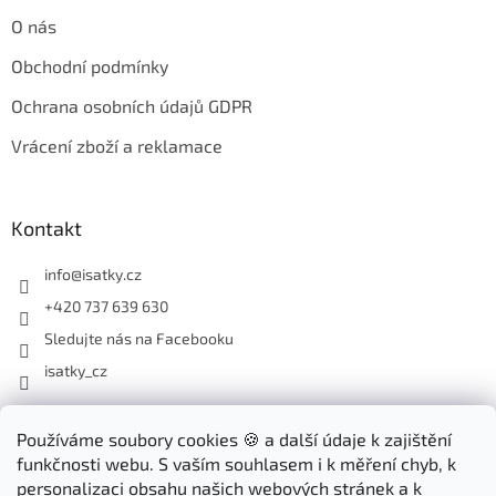
O nás
Obchodní podmínky
Ochrana osobních údajů GDPR
Vrácení zboží a reklamace
Kontakt
info
@
isatky.cz
+420 737 639 630
Sledujte nás na Facebooku
isatky_cz
Odebírat newsletter
Používáme soubory cookies 🍪 a další údaje k zajištění
funkčnosti webu. S vaším souhlasem i k měření chyb, k
Vložte svůj e-mail a my vám budeme zasílat informace o nových
personalizaci obsahu našich webových stránek a k