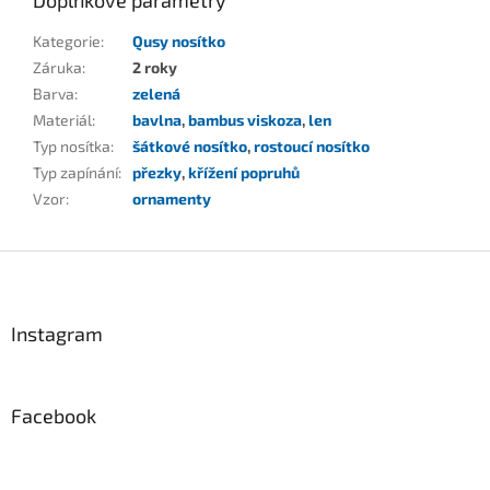
Doplňkové parametry
Kategorie
:
Qusy nosítko
Záruka
:
2 roky
Barva
:
zelená
Materiál
:
bavlna
,
bambus viskoza
,
len
Typ nosítka
:
šátkové nosítko
,
rostoucí nosítko
Typ zapínání
:
přezky
,
křížení popruhů
Vzor
:
ornamenty
Z
á
p
a
Instagram
t
í
Facebook