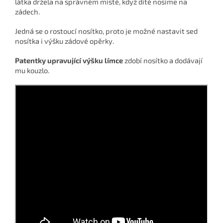
látka držela na správném místě, když dítě nosíme na
zádech.
Jedná se o rostoucí nosítko, proto je možné nastavit sed
nosítka i výšku zádové opěrky.
Patentky upravující výšku límce
zdobí nosítko a dodávají
mu kouzlo.