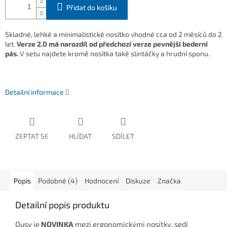
Přidat do košíku
Skladné, lehké a minimalistické nosítko vhodné cca od 2 měsíců do 2
let.
Verze 2.0 má narozdíl od předchozí verze pevnější bederní
pás.
V setu najdete kromě nosítka také slintáčky a hrudní
sponu.
Detailní informace
ZEPTAT SE
HLÍDAT
SDÍLET
Popis
Podobné (4)
Hodnocení
Diskuze
Značka
Detailní popis produktu
Qusy je
NOVINKA
mezi ergonomickými nosítky, sedí