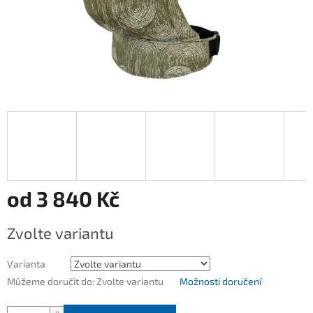
od
3 840 Kč
Měrná
Zvolte variantu
cena:
Varianta
Můžeme doručit do:
Zvolte variantu
Možnosti doručení