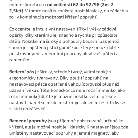
miminkům zhruba
od velikosti 62 do 92/98 (2m-2-
2,5let)
. V tomto nosítku můžete nosit klasicky, na zádech a
to i v kombinaci s možností křížení popruhů.
Co oceníte je intuitivní nastaven šířky i výšky zádové
opěrky, díky kterému jej snadno a rychle přizpůsobíte
dítěti. Nosítko má široký a pohodlný bederní pás jehož
spona je zajištěna jistící gumičkou, který spolu s dobře
polstrovanými ramenními popruhy uleví vaší páteři a
ramenům.
Bederní pás
je široký, středně tvrdý, velmi tenký a
ergonomicky tvarovaný.
Díky použití popruhů na
nastavovací pásce opatřené váhou (obrovské plus než
udávání věku dítěte, koneckonců není roční miminko jako
roční miminko) dítěte je možné nosítko velmi přesně
nastavit, panel se nikde neshrnuje, ale velmi esteticky se
skládá do záševků.
Ramenní popruhy
jsou příjemně polstrované, určené ke
křížení, ale je možné nosit je i klasicky K nastavení jsou zde
umístěny nastavovací popruhy a jemné magnety, aby