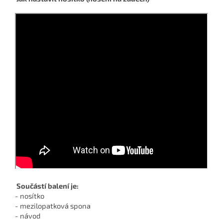
Součástí balení je:
- nosítko
- mezilopatková spona
- návod