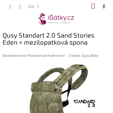
Přejít
NÁKUP
CZK
na
KOŠÍK
obsah
Qusy Standart 2.0 Sand Stories
Eden + mezilopatková spona
Průměrné
Neohodnoceno
Podrobnosti hodnocení
Značka:
Qusy Baby
hodnocení
produktu
je
0,0
z
5
hvězdiček.