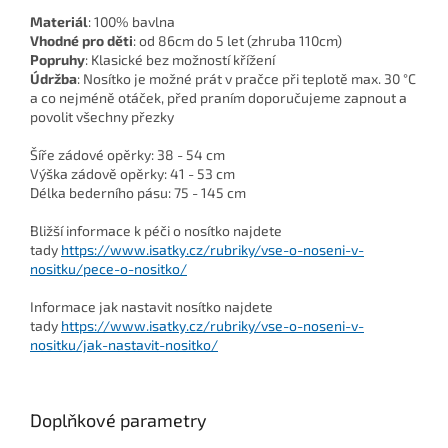
Materiál
: 100% bavlna
Vhodné pro děti
: od 86cm do 5 let (zhruba 110cm)
Popruhy
: Klasické bez možností křížení
Údržba
: Nosítko je možné prát v pračce při teplotě max. 30 °C
a co nejméně otáček, před praním doporučujeme zapnout a
povolit všechny přezky
Šíře zádové opěrky: 38 - 54 cm
Výška zádově opěrky: 41 - 53 cm
Délka bederního pásu: 75 - 145 cm
Bližší informace k péči o nosítko najdete
tady
https://www.isatky.cz/rubriky/vse-o-noseni-v-
nositku/pece-o-nositko/
Informace jak nastavit nosítko najdete
tady
https://www.isatky.cz/rubriky/vse-o-noseni-v-
nositku/jak-nastavit-nositko/
Doplňkové parametry