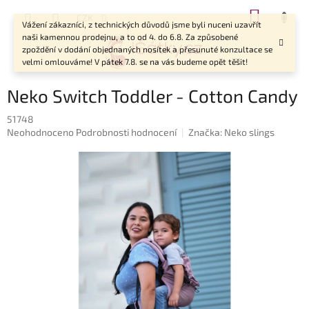
Přejít
NÁKUP
CZK
na
Vážení zákazníci, z technických důvodů jsme byli nuceni uzavřít
KOŠÍK
obsah
naši kamennou prodejnu, a to od 4. do 6.8. Za způsobené
zpoždění v dodání objednaných nosítek a přesunuté konzultace se
velmi omlouváme! V pátek 7.8. se na vás budeme opět těšit!
Neko Switch Toddler - Cotton Candy
51748
Průměrné
Neohodnoceno
Podrobnosti hodnocení
Značka:
Neko slings
hodnocení
produktu
je
0,0
z
5
hvězdiček.