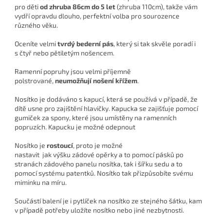
pro děti
od zhruba 86cm do 5 let
(zhruba 110cm), takže vám
vydří opravdu dlouho, perfektní volba pro sourozence
různého věku.
Oceníte velmi
tvrdý bederní pás
, který si tak skvěle poradí i
s čtyř nebo pětiletým nošencem.
Ramenní popruhy jsou velmi příjemně
polstrované,
neumožňují nošení křížem
.
Nosítko je dodáváno s kapucí, která se používá v případě, že
dítě usne pro zajištění hlavičky. Kapucka se zajišťuje pomocí
gumiček za spony, které jsou umístěny na ramenních
popruzích. Kapucku je možné odepnout
Nosítko je
rostoucí
, proto je možné
nastavit jak výšku zádové opěrky a to pomocí pásků po
stranách zádového panelu nosítka, tak i šířku sedu a to
pomocí systému patentků. Nosítko tak přizpůsobíte svému
miminku na míru.
Součástí balení je i pytlíček na nosítko ze stejného šátku, kam
v případě potřeby uložíte nosítko nebo jiné nezbytnosti.