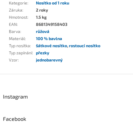
Kategorie
:
Nosítko od 1 roku
Záruka
:
2 roky
Hmotnost
:
1.5 kg
EAN
:
8681349158403
Barva
:
růžová
Materiál
:
100 % bavlna
Typ nosítka
:
šátkové nosítko
,
rostoucí nosítko
Typ zapínání
:
přezky
Vzor
:
jednobarevný
Z
á
p
a
Instagram
t
í
Facebook