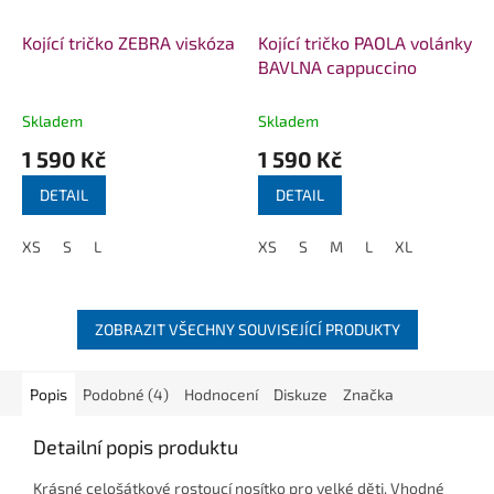
Kojící tričko ZEBRA viskóza
Kojící tričko PAOLA volánky
BAVLNA cappuccino
Skladem
Skladem
1 590 Kč
1 590 Kč
DETAIL
DETAIL
XS
S
L
XS
S
M
L
XL
ZOBRAZIT VŠECHNY SOUVISEJÍCÍ PRODUKTY
Popis
Podobné (4)
Hodnocení
Diskuze
Značka
Detailní popis produktu
Krásné celošátkové rostoucí nosítko pro velké děti. Vhodné