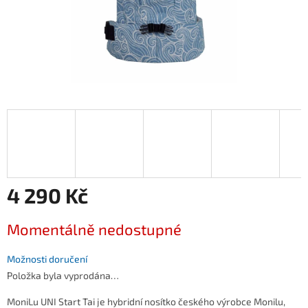
4 290 Kč
Měrná
Momentálně nedostupné
cena:
Možnosti doručení
Položka byla vyprodána…
MoniLu UNI Start Tai je hybridní nosítko českého výrobce Monilu,