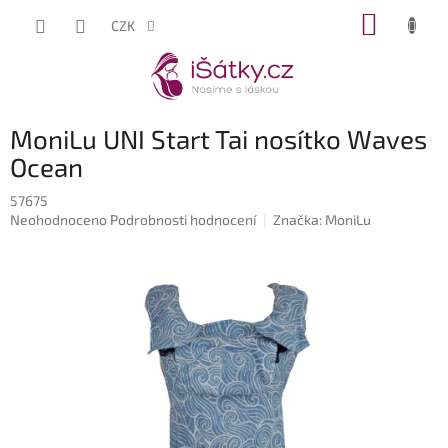
Přejít
NÁKUP
CZK
na
KOŠÍK
obsah
MoniLu UNI Start Tai nosítko Waves
Ocean
57675
Průměrné
Neohodnoceno
Podrobnosti hodnocení
Značka:
MoniLu
hodnocení
produktu
je
0,0
z
5
hvězdiček.