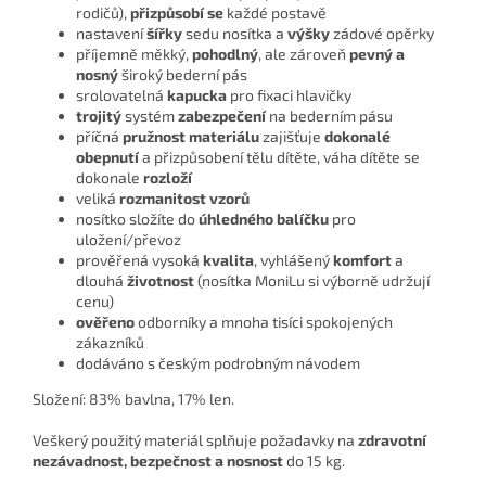
rodičů),
přizpůsobí se
každé postavě
nastavení
šířky
sedu nosítka a
výšky
zádové opěrky
příjemně měkký,
pohodlný
, ale zároveň
pevný a
nosn
ý
široký bederní pás
srolovatelná
kapucka
pro fixaci hlavičky
trojitý
systém
zabezpečení
na bederním pásu
příčná
pružnost materiálu
zajišťuje
dokonalé
obepnutí
a přizpůsobení tělu dítěte, váha dítěte se
dokonale
rozloží
veliká
rozmanitost vzorů
nosítko složíte do
úhledného balíčku
pro
uložení/převoz
prověřená vysoká
kvalita
, vyhlášený
komfort
a
dlouhá
životnost
(nosítka MoniLu si výborně udržují
cenu)
ověřeno
odborníky a mnoha tisíci spokojených
zákazníků
dodáváno s českým podrobným návodem
Složení: 83% bavlna, 17% len.
Veškerý použitý materiál splňuje požadavky na
zdravotní
nezávadnost, bezpečnost a nosnost
do 15 kg.