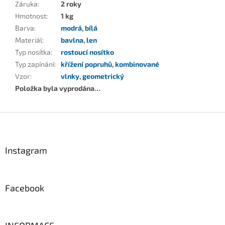
Záruka
:
2 roky
Hmotnost
:
1 kg
Barva
:
modrá
,
bílá
Materiál
:
bavlna
,
len
Typ nosítka
:
rostoucí nosítko
Typ zapínání
:
křížení popruhů
,
kombinované
Vzor
:
vlnky
,
geometrický
Položka byla vyprodána…
Z
á
p
a
Instagram
t
í
Facebook