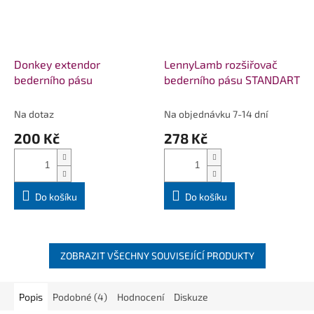
Donkey extendor
LennyLamb rozšiřovač
bederního pásu
bederního pásu STANDART
Na dotaz
Na objednávku 7-14 dní
200 Kč
278 Kč
Do košíku
Do košíku
ZOBRAZIT VŠECHNY SOUVISEJÍCÍ PRODUKTY
Popis
Podobné (4)
Hodnocení
Diskuze