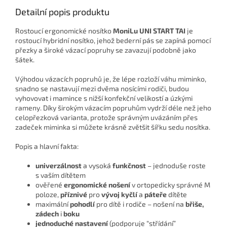
Detailní popis produktu
Rostoucí ergonomické nosítko
MoniLu UNI START
TAI
je
rostoucí hybridní nosítko, jehož bederní pás se zapíná pomocí
přezky a široké vázací popruhy se zavazují podobně jako
šátek.
Výhodou vázacích popruhů je, že lépe rozloží váhu miminko,
snadno se nastavují mezi dvěma nosícími rodiči, budou
vyhovovat i mamince s nižší konfekční velikostí a úzkými
rameny. Díky širokým vázacím popruhům vydrží déle než jeho
celopřezková varianta, protože správným uvázáním přes
zadeček miminka si můžete krásně zvětšit šířku sedu nosítka.
Popis a hlavní fakta:
univerzálnost
a vysoká
funkčnost
– jednoduše roste
s vaším dítětem
ověřené
ergonomické nošení
v ortopedicky správné M
poloze,
příznivé
pro
vývoj kyčlí
a
páteře
dítěte
maximální
pohodlí
pro dítě i rodiče – nošení na
břiše,
zádech
i
boku
jednoduché nastavení
(podporuje “střídání”