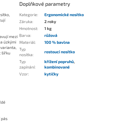
Doplňkové parametry
sítko,
Kategorie
:
Ergonomické nosítko
ují
Záruka
:
2 roky
Hmotnost
:
1 kg
Barva
:
růžová
avují mezi
 a úzkými
Materiál
:
100 % bavlna
varianta,
Typ
rostoucí nosítko
 šířku
nosítka
:
Typ
křížení popruhů
,
zapínání
:
kombinované
Vzor
:
kytičky
ždé
í pás