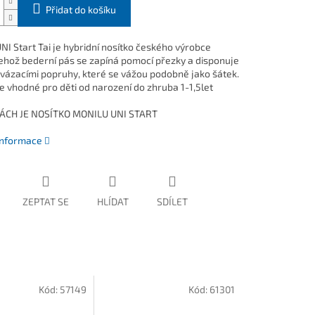
Přidat do košíku
NI Start Tai je hybridní nosítko českého výrobce
jehož bederní pás se zapíná pomocí přezky a disponuje
 vázacími popruhy, které se vážou podobně jako šátek.
je vhodné pro děti od narození do zhruba 1-1,5let
ÁCH JE NOSÍTKO MONILU UNI START
 informace
ZEPTAT SE
HLÍDAT
SDÍLET
Kód:
57149
Kód:
61301