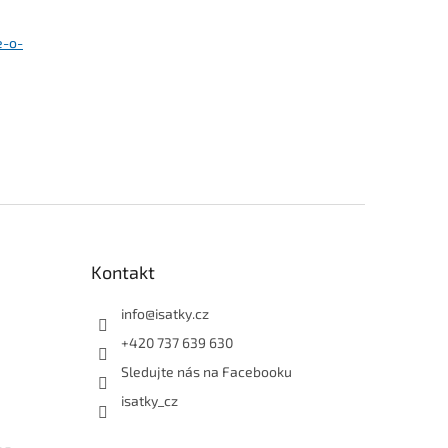
e-o-
Kontakt
info
@
isatky.cz
+420 737 639 630
Sledujte nás na Facebooku
isatky_cz