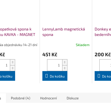
opatková spona k
LennyLamb magnetická
Donkey e
tku KAVKA - MAGNET
spona
bederníh
Na objednávku 14-21 dní
Skladem
Kč
451 Kč
200 Kč
o košíku
Do košíku
Do ko
s
Podobné (4)
Hodnocení
Diskuze