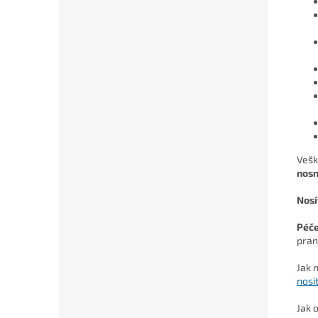
Vešk
nosn
Nosí
Péč
pran
Jak 
nosi
Jak 