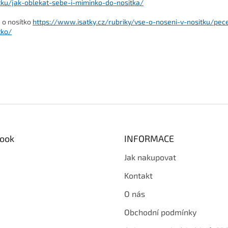
tku/jak-oblekat-sebe-i-miminko-do-nositka/
 o nosítko
https://www.isatky.cz/rubriky/vse-o-noseni-v-nositku/pec
tko/
ook
INFORMACE
Jak nakupovat
Kontakt
O nás
Obchodní podmínky