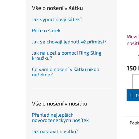
Vše o nošení v šátku
Jak vyprat nový šátek?
Péče o šátek
Mezil
Jak se chovají jednotlivé příměsi?
nosí
Jak na uzel s pomocí Ring Sling
kroužku?
150 
Co vám o nošení v šátku nikdo
neřekne?
D
Vše o nošení v nosítku
Přehled nejlepších
novorozeneckých nosítek
Popi
Jak nastavit nosítko?