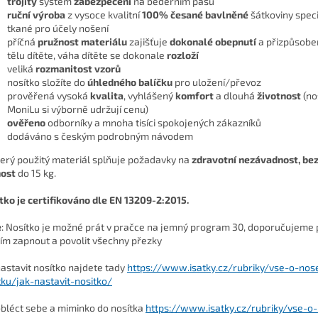
trojitý
systém
zabezpečení
na bederním pásu
ruční výroba
z vysoce kvalitní
100% česané
bavlněné
šátkoviny spec
tkané pro účely nošení
příčná
pružnost materiálu
zajišťuje
dokonalé obepnutí
a přizpůsobe
tělu dítěte, váha dítěte se dokonale
rozloží
veliká
rozmanitost vzorů
nosítko složíte do
úhledného balíčku
pro uložení/převoz
prověřená vysoká
kvalita
, vyhlášený
komfort
a dlouhá
životnost
(no
MoniLu si výborně udržují cenu)
ověřeno
odborníky a mnoha tisíci spokojených zákazníků
dodáváno s českým podrobným návodem
erý použitý materiál splňuje požadavky na
zdravotní nezávadnost, be
ost
do 15 kg.
tko je certifikováno dle EN 13209-2:2015.
e
: Nosítko je možné prát v pračce na jemný program 30, doporučujeme
ím zapnout a povolit všechny přezky
nastavit nosítko najdete tady
https://www.isatky.cz/rubriky/vse-o-nos
tku/jak-nastavit-nositko/
obléct sebe a miminko do nosítka
https://www.isatky.cz/rubriky/vse-o-