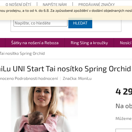
O NOŠENÍ DĚTÍ
NAPIŠTE NÁM
PRODÁVANÉ ZNAČKY
nou prodejnu, a to od 4. do 6.8. Za způsobené zpoždění v dodání objednaných nos
HLEDAT
Šátky na nošení a Reboza
Ring Sling a kroužky
Nosící
Tai nosítko Spring Orchid
Lu UNI Start Tai nosítko Spring Orchid
né
noceno
Podrobnosti hodnocení
Značka:
MoniLu
ení
4 2
u
Měrná
Na ob
cena:
ek.
Můžeme d