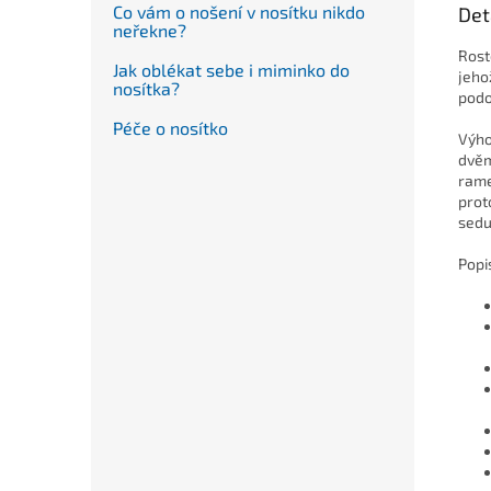
Co vám o nošení v nosítku nikdo
Det
neřekne?
Rost
Jak oblékat sebe i miminko do
jeho
nosítka?
podo
Péče o nosítko
Výho
dvěm
rame
prot
sedu
Popis