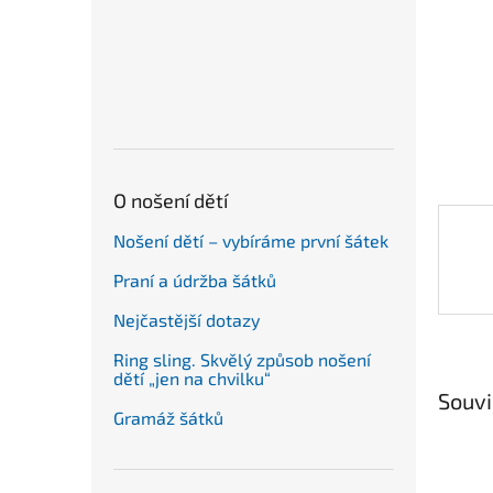
n
e
l
O nošení dětí
Nošení dětí – vybíráme první šátek
Praní a údržba šátků
Nejčastější dotazy
Ring sling. Skvělý způsob nošení
dětí „jen na chvilku“
Souvi
Gramáž šátků