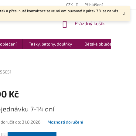
CZK
Přihlášení
ítek a přesunuté konzultace se velmi omlouváme! V pátek 7.8. se na vás
NÁKUPNÍ
Prázdný košík
KOŠÍK
 oblečení
Tašky, batohy, doplňky
Dětské oblečení
Dár
56051
90 Kč
jednávku 7-14 dní
oručit do:
31.8.2026
Možnosti doručení