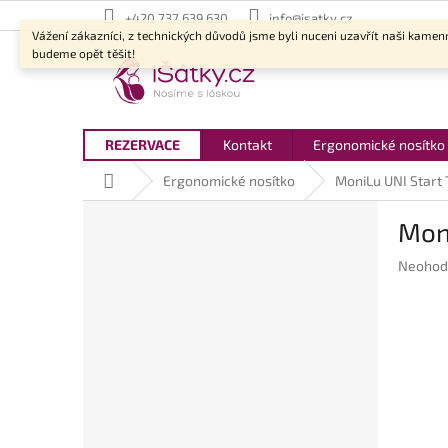
Přejít
+420 737 639 630
info@isatky.cz
na
Vážení zákazníci, z technických důvodů jsme byli nuceni uzavřít naši kamen
obsah
budeme opět těšit!
REZERVACE
Kontakt
Ergonomické nosítko
Domů
Ergonomické nosítko
MoniLu UNI Start 
P
Moni
o
s
Průměr
Neohod
t
hodnoc
r
produkt
a
je
n
0,0
z
n
5
í
hvězdič
p
a