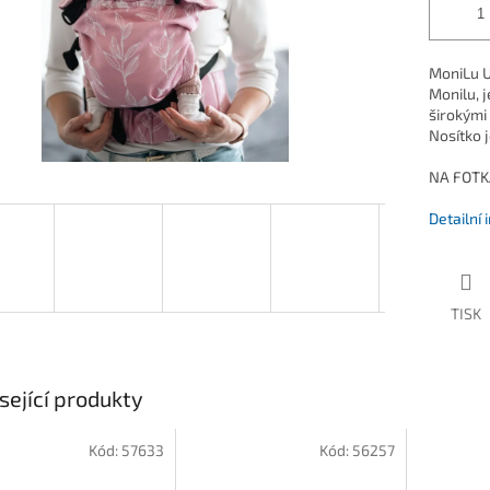
MoniLu U
Monilu, 
širokými
Nosítko 
NA FOTK
Detailní
TISK
sející produkty
Kód:
57633
Kód:
56257