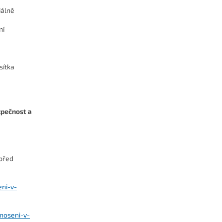
iálně
ní
sítka
zpečnost a
 před
eni-v-
noseni-v-