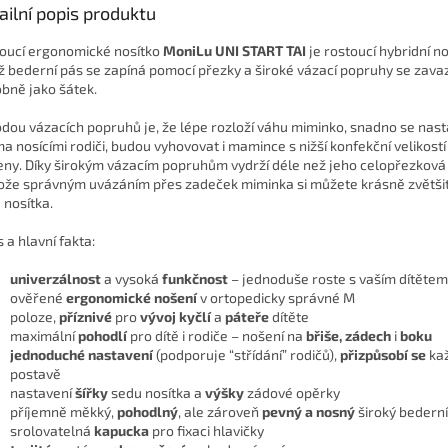
ailní popis produktu
oucí ergonomické nosítko
MoniLu UNI START
TAI
je rostoucí hybridní no
ž bederní pás se zapíná pomocí přezky a široké vázací popruhy se zavaz
bně jako šátek.
dou vázacích popruhů je, že lépe rozloží váhu miminko, snadno se nast
a nosícími rodiči, budou vyhovovat i mamince s nižší konfekční velikostí
ny. Díky širokým vázacím popruhům vydrží déle než jeho celopřezková 
ože správným uvázáním přes zadeček miminka si můžete krásně zvětšit
 nosítka.
 a hlavní fakta:
univerzálnost
a vysoká
funkčnost
– jednoduše roste s vaším dítětem
ověřené
ergonomické nošení
v ortopedicky správné M
poloze,
příznivé
pro
vývoj kyčlí
a
páteře
dítěte
maximální
pohodlí
pro dítě i rodiče – nošení na
břiše, zádech
i
boku
jednoduché nastavení
(podporuje “střídání” rodičů),
přizpůsobí se
ka
postavě
nastavení
šířky
sedu nosítka a
výšky
zádové opěrky
příjemně měkký,
pohodlný
, ale zároveň
pevný a nosn
ý
široký bedern
srolovatelná
kapucka
pro fixaci hlavičky