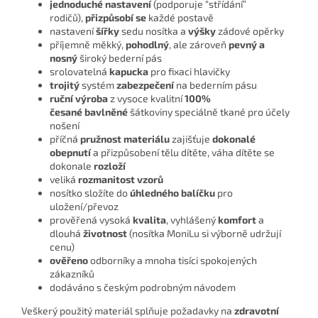
jednoduché nastavení
(podporuje “střídání”
rodičů),
přizpůsobí se
každé postavě
nastavení
šířky
sedu nosítka a
výšky
zádové opěrky
příjemně měkký,
pohodlný
, ale zároveň
pevný a
nosn
ý
široký bederní pás
srolovatelná
kapucka
pro fixaci hlavičky
trojitý
systém
zabezpečení
na bederním pásu
ruční výroba
z vysoce kvalitní
100%
česané
bavlněné
šátkoviny speciálně tkané pro účely
nošení
příčná
pružnost materiálu
zajišťuje
dokonalé
obepnutí
a přizpůsobení tělu dítěte, váha dítěte se
dokonale
rozloží
veliká
rozmanitost vzorů
nosítko složíte do
úhledného balíčku
pro
uložení/převoz
prověřená vysoká
kvalita
, vyhlášený
komfort
a
dlouhá
životnost
(nosítka MoniLu si výborně udržují
cenu)
ověřeno
odborníky a mnoha tisíci spokojených
zákazníků
dodáváno s českým podrobným návodem
Veškerý použitý materiál splňuje požadavky na
zdravotní