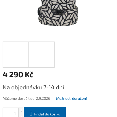
4 290 Kč
Měrná
Na objednávku 7-14 dní
cena:
Můžeme doručit do:
2.9.2026
Možnosti doručení
Přidat do košíku