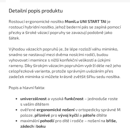
Detailní popis produktu
Rostoucí ergonomické nosítko
MoniLu UNI START
TAI
je
rostoucí hybridní nosítko, jehož bederní pás se zapíná pomocí
přezky a široké vázací popruhy se zavazují podobně jako
šátek.
Výhodou vázacích popruhů je, že lépe rozloží váhu miminko,
snadno se nastavují mezi dvěma nosícími rodiči, budou
vyhovovat i mamince s nižší konfekční velikostí a úzkými
rameny. Díky širokým vázacím popruhům vydrží déle než jeho
celopřezková varianta, protože správným uvázáním přes
zadeček miminka si můžete krásně zvětšit šířku sedu nosítka.
Popis a hlavní fakta:
univerzálnost
a vysoká
funkčnost
– jednoduše roste
s vaším dítětem
ověřené
ergonomické nošení
v ortopedicky správné M
poloze,
příznivé
pro
vývoj kyčlí
a
páteře
dítěte
maximální
pohodlí
pro dítě i rodiče – nošení na
břiše,
zádech
i
boku