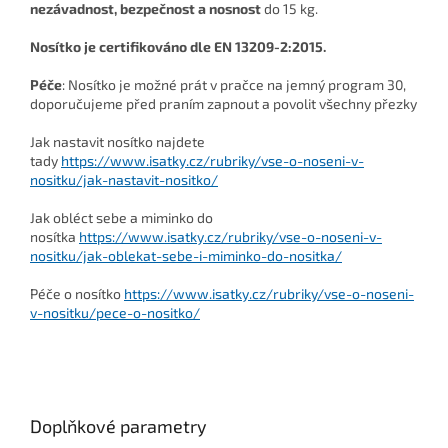
nezávadnost, bezpečnost a nosnost
do 15 kg.
Nosítko je certifikováno dle EN 13209-2:2015.
Péče
: Nosítko je možné prát v pračce na jemný program 30,
doporučujeme před praním zapnout a povolit všechny přezky
Jak nastavit nosítko najdete
tady
https://www.isatky.cz/rubriky/vse-o-noseni-v-
nositku/jak-nastavit-nositko/
Jak obléct sebe a miminko do
nosítka
https://www.isatky.cz/rubriky/vse-o-noseni-v-
nositku/jak-oblekat-sebe-i-miminko-do-nositka/
Péče o nosítko
https://www.isatky.cz/rubriky/vse-o-noseni-
v-nositku/pece-o-nositko/
Doplňkové parametry