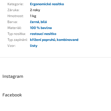
Kategorie
:
Ergonomické nosítko
Záruka
:
2 roky
Hmotnost
:
1 kg
Barva
:
černá
,
bílá
Materiál
:
100 % bavlna
Typ nosítka
:
rostoucí nosítko
Typ zapínání
:
křížení popruhů
,
kombinované
Vzor
:
listy
Z
á
p
a
Instagram
t
í
Facebook