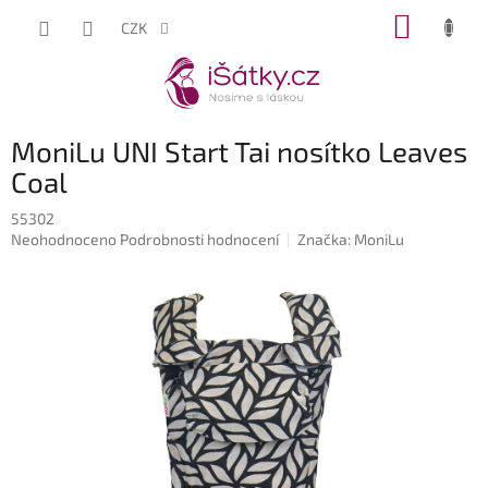
Přejít
NÁKUP
CZK
na
KOŠÍK
obsah
MoniLu UNI Start Tai nosítko Leaves
Coal
55302
Průměrné
Neohodnoceno
Podrobnosti hodnocení
Značka:
MoniLu
hodnocení
produktu
je
0,0
z
5
hvězdiček.