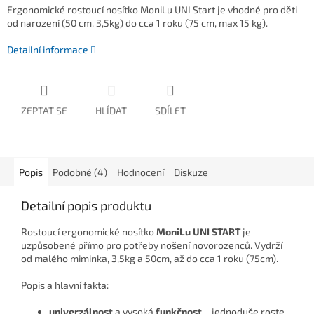
Ergonomické rostoucí nosítko MoniLu UNI Start je vhodné pro děti
od narození (50 cm, 3,5kg) do cca 1 roku (75 cm, max 15 kg).
Detailní informace
ZEPTAT SE
HLÍDAT
SDÍLET
Popis
Podobné (4)
Hodnocení
Diskuze
Detailní popis produktu
Rostoucí ergonomické nosítko
MoniLu UNI START
je
uzpůsobené přímo pro potřeby nošení novorozenců. Vydrží
od malého miminka, 3,5kg a 50cm, až do cca 1 roku (75cm).
Popis a hlavní fakta:
univerzálnost
a vysoká
funkčnost
– jednoduše roste