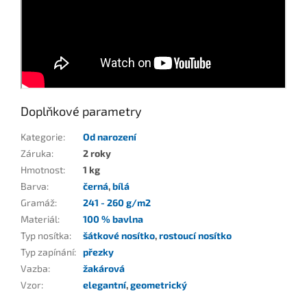
Doplňkové parametry
Kategorie
:
Od narození
Záruka
:
2 roky
Hmotnost
:
1 kg
Barva
:
černá
,
bílá
Gramáž
:
241 - 260 g/m2
Materiál
:
100 % bavlna
Typ nosítka
:
šátkové nosítko
,
rostoucí nosítko
Typ zapínání
:
přezky
Vazba
:
žakárová
Vzor
:
elegantní
,
geometrický