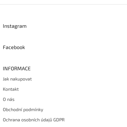
Z
á
p
a
Instagram
t
í
Facebook
INFORMACE
Jak nakupovat
Kontakt
O nás
Obchodní podmínky
Ochrana osobních údajů GDPR