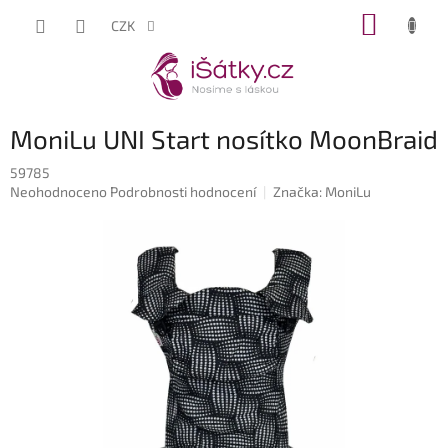
Přejít
NÁKUP
CZK
na
KOŠÍK
obsah
MoniLu UNI Start nosítko MoonBraid
59785
Průměrné
Neohodnoceno
Podrobnosti hodnocení
Značka:
MoniLu
hodnocení
produktu
je
0,0
z
5
hvězdiček.