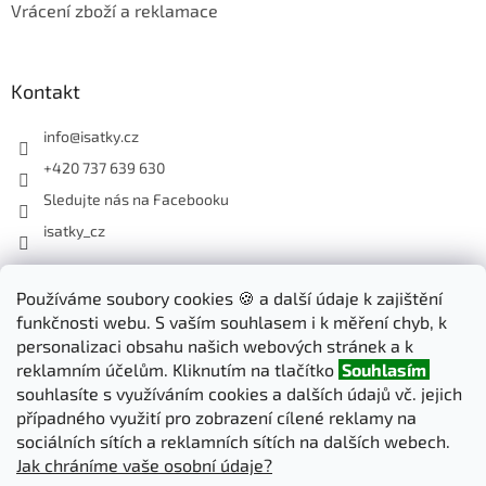
Vrácení zboží a reklamace
Kontakt
info
@
isatky.cz
+420 737 639 630
Sledujte nás na Facebooku
isatky_cz
Odebírat newsletter
Používáme soubory cookies 🍪 a další údaje k zajištění
funkčnosti webu. S vaším souhlasem i k měření chyb, k
Vložte svůj e-mail a my vám budeme zasílat informace o nových
personalizaci obsahu našich webových stránek a k
produktech na našem e-shopu.
reklamním účelům. Kliknutím na tlačítko
Souhlasím
souhlasíte s využíváním cookies a dalších údajů vč. jejich
E-mail
případného využití pro zobrazení cílené reklamy na
sociálních sítích a reklamních sítích na dalších webech.
Jak chráníme vaše osobní údaje?
PŘIHLÁSIT SE