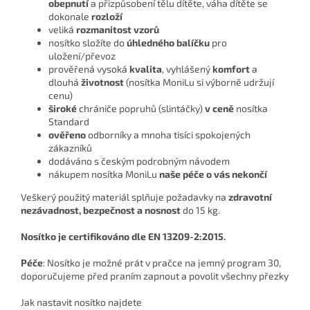
obepnutí
a přizpůsobení tělu dítěte, váha dítěte se
dokonale
rozloží
veliká
rozmanitost vzorů
nosítko složíte do
úhledného balíčku
pro
uložení/převoz
prověřená vysoká
kvalita
, vyhlášený
komfort
a
dlouhá
životnost
(nosítka MoniLu si výborně udržují
cenu)
široké
chrániče popruhů (slintáčky)
v ceně
nosítka
Standard
ověřeno
odborníky a mnoha tisíci spokojených
zákazníků
dodáváno s českým podrobným návodem
nákupem nosítka MoniLu
naše péče o vás nekončí
Veškerý použitý materiál splňuje požadavky na
zdravotní
nezávadnost, bezpečnost a nosnost
do 15 kg.
Nosítko je certifikováno dle EN 13209-2:2015.
Péče
: Nosítko je možné prát v pračce na jemný program 30,
doporučujeme před praním zapnout a povolit všechny přezky
Jak nastavit nosítko najdete