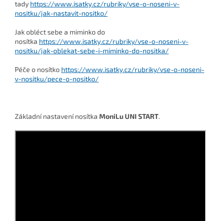
tady
https://www.isatky.cz/rubriky/vse-o-noseni-v-
nositku/jak-nastavit-nositko/
Jak obléct sebe a miminko do
nosítka
https://www.isatky.cz/rubriky/vse-o-noseni-v-
nositku/jak-oblekat-sebe-i-miminko-do-nositka/
Péče o nosítko
https://www.isatky.cz/rubriky/vse-o-noseni-
v-nositku/pece-o-nositko/
Základní nastavení nosítka
MoniLu UNI START
.