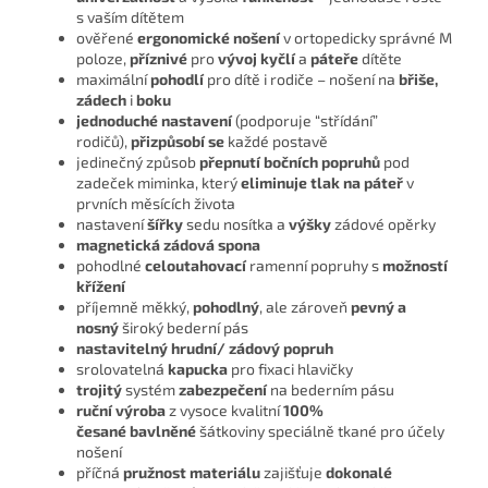
s vaším dítětem
ověřené
ergonomické nošení
v ortopedicky správné M
poloze,
příznivé
pro
vývoj kyčlí
a
páteře
dítěte
maximální
pohodlí
pro dítě i rodiče – nošení na
břiše,
zádech
i
boku
jednoduché nastavení
(podporuje “střídání”
rodičů),
přizpůsobí se
každé postavě
jedinečný způsob
přepnutí bočních popruhů
pod
zadeček miminka, který
eliminuje tlak na páteř
v
prvních měsících života
nastavení
šířky
sedu nosítka a
výšky
zádové opěrky
magnetická zádová spona
pohodlné
celoutahovací
ramenní popruhy s
možností
křížení
příjemně měkký,
pohodlný
, ale zároveň
pevný a
nosn
ý
široký bederní pás
nastavitelný hrudní/ zádový popruh
srolovatelná
kapucka
pro fixaci hlavičky
trojitý
systém
zabezpečení
na bederním pásu
ruční výroba
z vysoce kvalitní
100%
česané
bavlněné
šátkoviny speciálně tkané pro účely
nošení
příčná
pružnost materiálu
zajišťuje
dokonalé