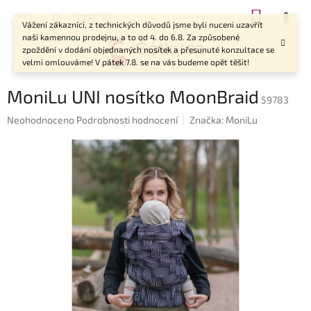
Přejít
NÁKUP
CZK
na
Vážení zákazníci, z technických důvodů jsme byli nuceni uzavřít
KOŠÍK
obsah
naši kamennou prodejnu, a to od 4. do 6.8. Za způsobené
zpoždění v dodání objednaných nosítek a přesunuté konzultace se
velmi omlouváme! V pátek 7.8. se na vás budeme opět těšit!
MoniLu UNI nosítko MoonBraid
59783
Průměrné
Neohodnoceno
Podrobnosti hodnocení
Značka:
MoniLu
hodnocení
produktu
je
0,0
z
5
hvězdiček.