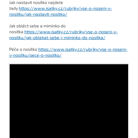
Jak nastavit nosítko najdete
tady
https://www.isatky.cz/rubriky/vse-o-noseni-v-
nositku/jak-nastavit-nositko/
J
ak obléct sebe a miminko do
nosítka
https://www.isatky.cz/rubriky/vse-o-noseni-v-
nositku/jak-oblekat-sebe-i-miminko-do-nositka/
Péče o nosítko
https://www.isatky.cz/rubriky/vse-o-noseni-
v-nositku/pece-o-nositko/