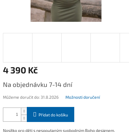
4 390 Kč
Měrná
Na objednávku 7-14 dní
cena:
Můžeme doručit do:
31.8.2026
Možnosti doručení
Přidat do košíku
Nosítko pro děti s nespoutaným svobodným Boho designem.