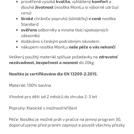
prověřená vysoká
kvalita
, vyhlášený
komfort
a
dlouhá
životnost
(nosítka MoniLu si výborně udržují
cenu)
široké
chrániče popruhů (slintáčky)
v ceně
nosítka
Standard
ověřeno
odborníky a mnoha tisíci spokojených
zákazníků
dodáváno s českým podrobným návodem
nákupem nosítka MoniLu
naše péče o vás nekončí
Veškerý použitý materiál splňuje požadavky na
zdravotní
nezávadnost, bezpečnost a nosnost
do 20kg.
Nosítko je certifikováno dle EN 13209-2:2015.
Materiál: 100% bavlna
Vhodné pro děti: od 2 měsíců do zhruba 2-3 let
Popruhy: Klasické s možností křížení
Péče: Nosítko je možné prát v pračce na jemný program 30,
doporučujeme před praním zapnout a povolit všechny přezky