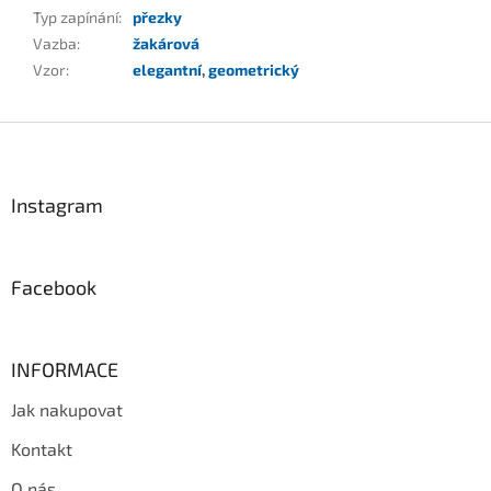
Typ zapínání
:
přezky
Vazba
:
žakárová
Vzor
:
elegantní
,
geometrický
Z
á
p
a
Instagram
t
í
Facebook
INFORMACE
Jak nakupovat
Kontakt
O nás