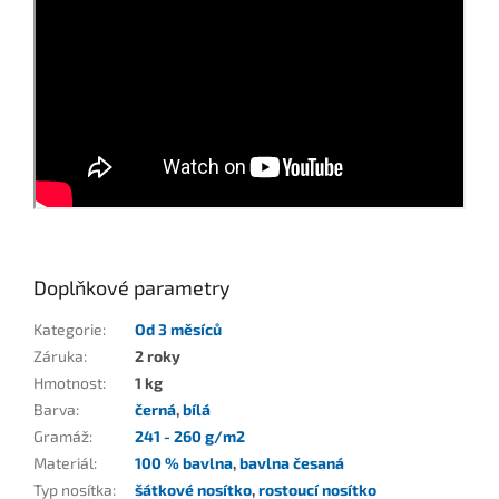
Doplňkové parametry
Kategorie
:
Od 3 měsíců
Záruka
:
2 roky
Hmotnost
:
1 kg
Barva
:
černá
,
bílá
Gramáž
:
241 - 260 g/m2
Materiál
:
100 % bavlna
,
bavlna česaná
Typ nosítka
:
šátkové nosítko
,
rostoucí nosítko