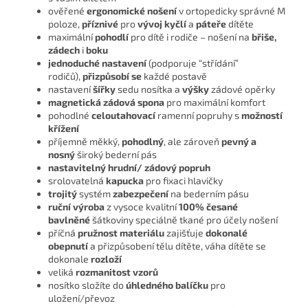
ověřené
ergonomické nošení
v ortopedicky správné M
poloze,
příznivé
pro
vývoj kyčlí
a
páteře
dítěte
maximální
pohodlí
pro dítě i rodiče – nošení na
břiše,
zádech
i
boku
jednoduché nastavení
(podporuje “střídání”
rodičů),
přizpůsobí se
každé postavě
nastavení
šířky
sedu nosítka a
výšky
zádové opěrky
magnetická zádová spona
pro maximální komfort
pohodlné
celoutahovací
ramenní popruhy s
možností
křížení
příjemně měkký,
pohodlný
, ale zároveň
pevný a
nosný
široký bederní pás
nastavitelný hrudní/ zádový popruh
srolovatelná
kapucka
pro fixaci hlavičky
trojitý
systém
zabezpečení
na bederním pásu
ruční výroba
z vysoce kvalitní
100% česané
bavlněné
šátkoviny speciálně tkané pro účely nošení
příčná
pružnost materiálu
zajišťuje
dokonalé
obepnutí
a přizpůsobení tělu dítěte, váha dítěte se
dokonale
rozloží
veliká
rozmanitost vzorů
nosítko složíte do
úhledného balíčku
pro
uložení/převoz