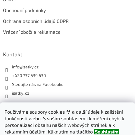
Obchodní podmínky
Ochrana osobních údajů GDPR
Vrácení zboží a reklamace
Kontakt
info
@
isatky.cz
+420 737 639 630
Sledujte nás na Facebooku
isatky_cz
Odebírat newsletter
Používáme soubory cookies 🍪 a další údaje k zajištění
funkčnosti webu. S vaším souhlasem i k měření chyb, k
Vložte svůj e-mail a my vám budeme zasílat informace o nových
personalizaci obsahu našich webových stránek a k
produktech na našem e-shopu.
reklamním účelům. Kliknutím na tlačítko
Souhlasím