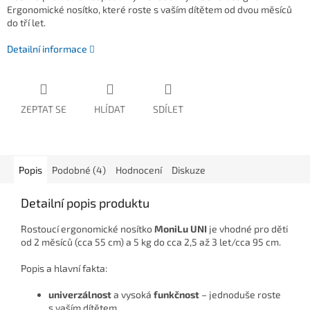
Ergonomické nosítko, které roste s vaším dítětem od dvou měsíců
do tří let.
Detailní informace
ZEPTAT SE
HLÍDAT
SDÍLET
Popis
Podobné (4)
Hodnocení
Diskuze
Detailní popis produktu
Rostoucí ergonomické nosítko
MoniLu UNI
je vhodné pro děti
od 2 měsíců (cca 55 cm) a 5 kg do cca 2,5 až 3 let/cca 95 cm.
Popis a hlavní fakta:
univerzálnost
a vysoká
funkčnost
– jednoduše roste
s vaším dítětem