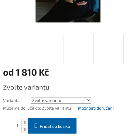
od
1 810 Kč
Měrná
Zvolte variantu
cena:
Varianta
Můžeme doručit do:
Zvolte variantu
Možnosti doručení
Přidat do košíku