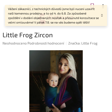
Přejít
NÁKUP
CZK
na
Vážení zákazníci, z technických důvodů jsme byli nuceni uzavřít
KOŠÍK
obsah
naši kamennou prodejnu, a to od 4. do 6.8. Za způsobené
zpoždění v dodání objednaných nosítek a přesunuté konzultace se
velmi omlouváme! V pátek 7.8. se na vás budeme opět těšit!
Little Frog Zircon
Průměrné
Neohodnoceno
Podrobnosti hodnocení
Značka:
Little Frog
hodnocení
produktu
je
0,0
z
5
hvězdiček.