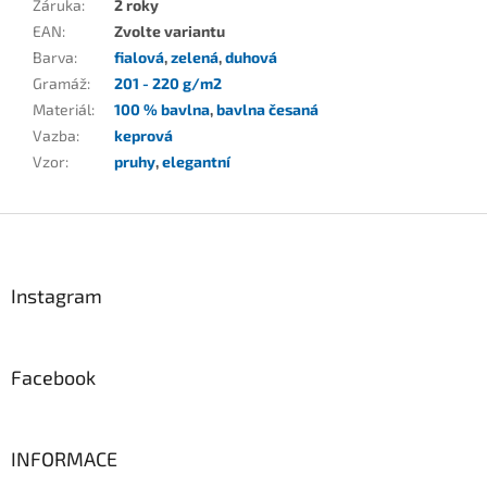
Záruka
:
2 roky
EAN
:
Zvolte variantu
Barva
:
fialová
,
zelená
,
duhová
Gramáž
:
201 - 220 g/m2
Materiál
:
100 % bavlna
,
bavlna česaná
Vazba
:
keprová
Vzor
:
pruhy
,
elegantní
Z
á
p
a
Instagram
t
í
Facebook
INFORMACE