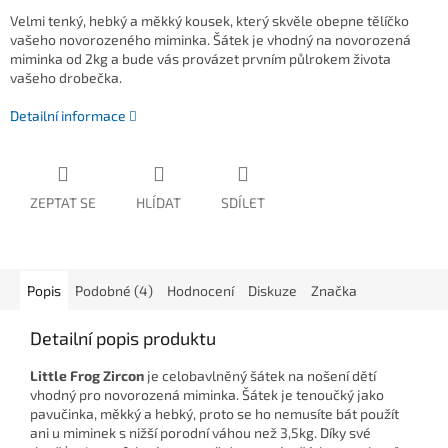
Velmi tenký, hebký a měkký kousek, který skvěle obepne tělíčko
vašeho novorozeného miminka. Šátek je vhodný na novorozená
miminka od 2kg a bude vás provázet prvním půlrokem života
vašeho drobečka.
Detailní informace
ZEPTAT SE
HLÍDAT
SDÍLET
Popis
Podobné (4)
Hodnocení
Diskuze
Značka
Detailní popis produktu
Little Frog Zircon
je celobavlněný šátek na nošení dětí
vhodný pro novorozená miminka. Šátek je tenoučký jako
pavučinka, měkký a hebký, proto se ho nemusíte bát použít
ani u miminek s nižší porodní váhou než 3,5kg. Díky své