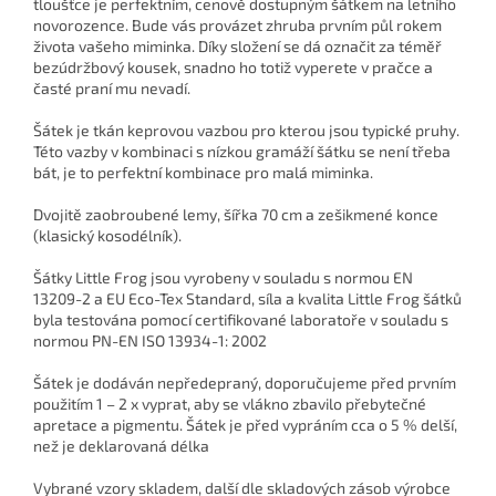
tloušťce je perfektním, cenově dostupným šátkem na letního
novorozence. Bude vás provázet zhruba prvním půl rokem
života vašeho miminka. Díky složení se dá označit za téměř
bezúdržbový kousek, snadno ho totiž vyperete v pračce a
časté praní mu nevadí.
Šátek je tkán keprovou vazbou pro kterou jsou typické pruhy.
Této vazby v kombinaci s nízkou gramáží šátku se není třeba
bát, je to perfektní kombinace pro malá miminka.
Dvojitě zaobroubené lemy, šířka 70 cm a zešikmené konce
(klasický kosodélník).
Šátky Little Frog jsou vyrobeny v souladu s normou EN
13209-2 a EU Eco-Tex Standard, síla a kvalita Little Frog šátků
byla testována pomocí certifikované laboratoře v souladu s
normou PN-EN ISO 13934-1: 2002
Šátek je dodáván nepředepraný, doporučujeme před prvním
použitím 1 – 2 x vyprat, aby se vlákno zbavilo přebytečné
apretace a pigmentu. Šátek je před vypráním cca o 5 % delší,
než je deklarovaná délka
Vybrané vzory skladem, další dle skladových zásob výrobce