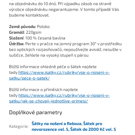
na objednávku do 10 dnů.
Při výpadku zásob na straně
výrobce objednávku negarantujeme. V tomto případě Vás
budeme kontaktovat.
Země původu
:
Polsko
Gramáž
:
220gsm
Složení
:
100 % česaná bavlna
Údržba:
Perte v pračce na jemný program 30° v prostředku
bez optických rozjasňovačů, nepoužívejte aviváž, nesušte v
sušičce, žehlete na vysoký stupeň s párou
Bližší informace ohledně péče o šátek najdete
tady
https://www.isatky.cz/rubriky/vse-o-noseni-v-
satku/pece-o-satek/
Bližší informace o příměsích najdete
tady
https://www.isatky.cz/rubriky/vse-o-noseni-v-
satku/jak-se-chovaji-jednotlive-primesi/
Doplňkové parametry
Šátky na nošení a Reboza
,
Šátek pro
Kategorie
:
novorozence vel. 5
,
Šátek do 2000 Kč vel. 5