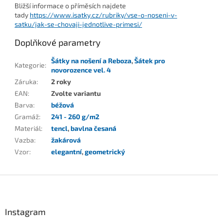
Bližší informace o příměsích najdete
tady
https://www.isatky.cz/rubriky/vse-o-noseni-v-
satku/jak-se-chovaji-jednotlive-primesi/
Doplňkové parametry
Šátky na nošení a Reboza
,
Šátek pro
Kategorie
:
novorozence vel. 4
Záruka
:
2 roky
EAN
:
Zvolte variantu
Barva
:
béžová
Gramáž
:
241 - 260 g/m2
Materiál
:
tencl
,
bavlna česaná
Vazba
:
žakárová
Vzor
:
elegantní
,
geometrický
Z
á
p
a
Instagram