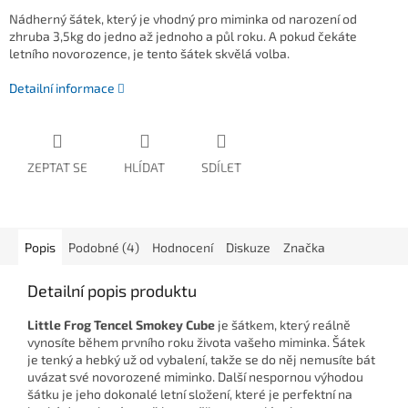
Nádherný šátek, který je vhodný pro miminka od narození od
zhruba 3,5kg do jedno až jednoho a půl roku. A pokud čekáte
letního novorozence, je tento šátek skvělá volba.
Detailní informace
ZEPTAT SE
HLÍDAT
SDÍLET
Popis
Podobné (4)
Hodnocení
Diskuze
Značka
Detailní popis produktu
Little Frog Tencel Smokey Cube
je šátkem, který reálně
vynosíte během prvního roku života vašeho miminka. Šátek
je tenký a hebký už od vybalení, takže se do něj nemusíte bát
uvázat své novorozené miminko. Další nespornou výhodou
šátku je jeho dokonalé letní složení, které je perfektní na