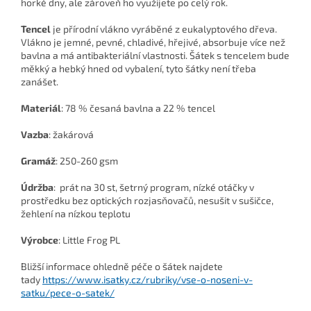
horké dny, ale zároveň ho využijete po celý rok.
Tencel
je přírodní vlákno vyráběné z eukalyptového dřeva.
Vlákno je jemné, pevné, chladivé, hřejivé, absorbuje více než
bavlna a má antibakteriální vlastnosti. Šátek s tencelem bude
měkký a hebký hned od vybalení, tyto šátky není třeba
zanášet.
Materiál
: 78 % česaná bavlna a 22 % tencel
Vazba
: žakárová
Gramáž
: 250-260 gsm
Údržba
:
prát na 30 st, šetrný program, nízké otáčky v
prostředku bez optických rozjasňovačů, nesušit v sušičce,
žehlení na nízkou teplotu
Výrobce
: Little Frog PL
Bližší informace ohledně péče o šátek najdete
tady
https://www.isatky.cz/rubriky/vse-o-noseni-v-
satku/pece-o-satek/