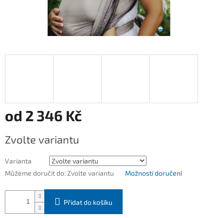
od
2 346 Kč
Měrná
Zvolte variantu
cena:
Varianta
Můžeme doručit do:
Zvolte variantu
Možnosti doručení
Přidat do košíku