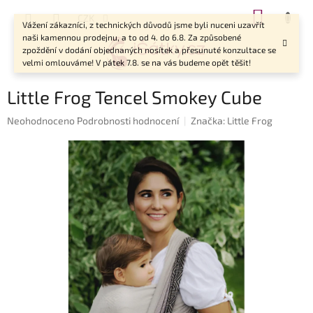
Přejít
NÁKUP
CZK
na
Vážení zákazníci, z technických důvodů jsme byli nuceni uzavřít
KOŠÍK
obsah
naši kamennou prodejnu, a to od 4. do 6.8. Za způsobené
zpoždění v dodání objednaných nosítek a přesunuté konzultace se
velmi omlouváme! V pátek 7.8. se na vás budeme opět těšit!
Little Frog Tencel Smokey Cube
Průměrné
Neohodnoceno
Podrobnosti hodnocení
Značka:
Little Frog
hodnocení
produktu
je
0,0
z
5
hvězdiček.