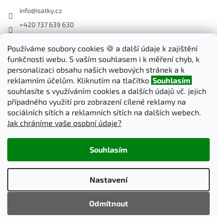
info
@
isatky.cz
+420 737 639 630
Sledujte nás na Facebooku
Používáme soubory cookies 🍪 a další údaje k zajištění
isatky_cz
funkčnosti webu. S vaším souhlasem i k měření chyb, k
personalizaci obsahu našich webových stránek a k
reklamním účelům. Kliknutím na tlačítko
Souhlasím
Odebírat newsletter
souhlasíte s využíváním cookies a dalších údajů vč. jejich
případného využití pro zobrazení cílené reklamy na
sociálních sítích a reklamních sítích na dalších webech.
PŘIHLÁSIT
Jak chráníme vaše osobní údaje?
SE
Souhlasím
Vytvořil Shoptet
Nastavení
Copyright 2026
iSatky.cz
. Všechna práva vyhrazena.
Upravit
Odmítnout
nastavení cookies