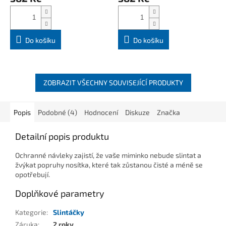
Do košíku
Do košíku
ZOBRAZIT VŠECHNY SOUVISEJÍCÍ PRODUKTY
Popis
Podobné (4)
Hodnocení
Diskuze
Značka
Detailní popis produktu
Ochranné návleky zajistí, že vaše miminko nebude slintat a
žvýkat popruhy nosítka, které tak zůstanou čisté a méně se
opotřebují.
Doplňkové parametry
Kategorie
:
Slintáčky
Záruka
:
2 roky