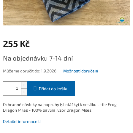
255 Kč
Měrná
Na objednávku 7-14 dní
cena:
Můžeme doručit do:
1.9.2026
Možnosti doručení
Přidat do košíku
Ochranné návleky na popruhy (slintáčky) k nosítku Little Frog -
Dragon Miles - 100% bavlna, vzor Dragon Miles.
Detailní informace