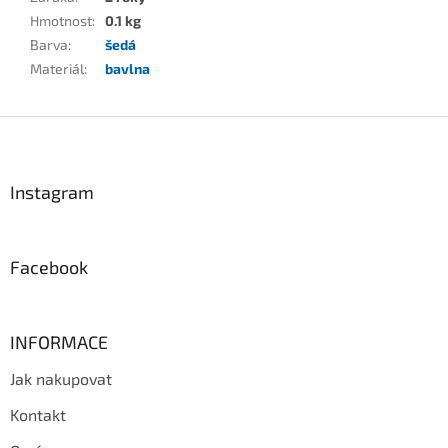
Hmotnost
:
0.1 kg
Barva
:
šedá
Materiál
:
bavlna
Z
á
p
a
Instagram
t
í
Facebook
INFORMACE
Jak nakupovat
Kontakt