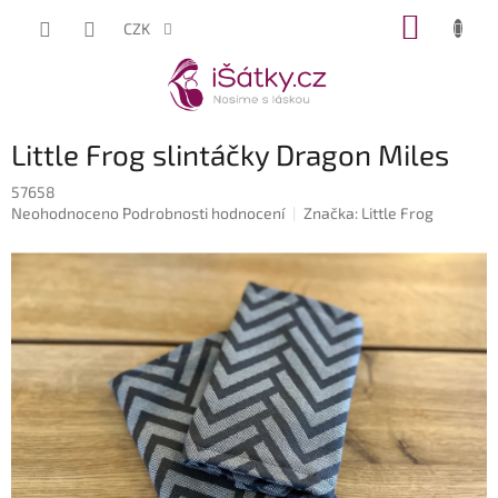
Přejít
NÁKUP
CZK
na
KOŠÍK
obsah
Little Frog slintáčky Dragon Miles
57658
Průměrné
Neohodnoceno
Podrobnosti hodnocení
Značka:
Little Frog
hodnocení
produktu
je
0,0
z
5
hvězdiček.