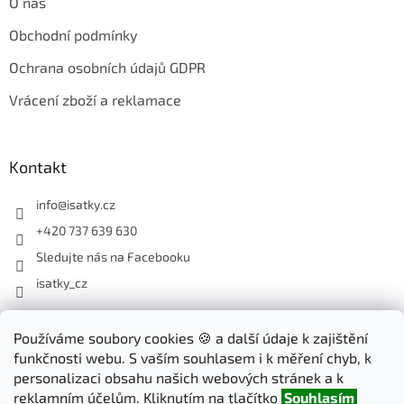
O nás
Obchodní podmínky
Ochrana osobních údajů GDPR
Vrácení zboží a reklamace
Kontakt
info
@
isatky.cz
+420 737 639 630
Sledujte nás na Facebooku
isatky_cz
Odebírat newsletter
Používáme soubory cookies 🍪 a další údaje k zajištění
funkčnosti webu. S vaším souhlasem i k měření chyb, k
Vložte svůj e-mail a my vám budeme zasílat informace o nových
personalizaci obsahu našich webových stránek a k
produktech na našem e-shopu.
reklamním účelům. Kliknutím na tlačítko
Souhlasím