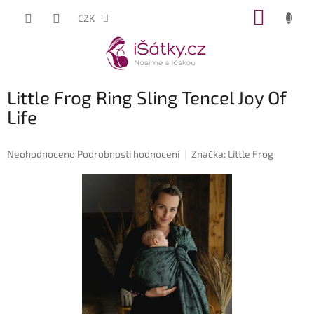
Přejít
NÁKUP
CZK
na
KOŠÍK
obsah
Little Frog Ring Sling Tencel Joy Of
Life
Průměrné
Neohodnoceno
Podrobnosti hodnocení
Značka:
Little Frog
hodnocení
produktu
je
0,0
z
5
hvězdiček.