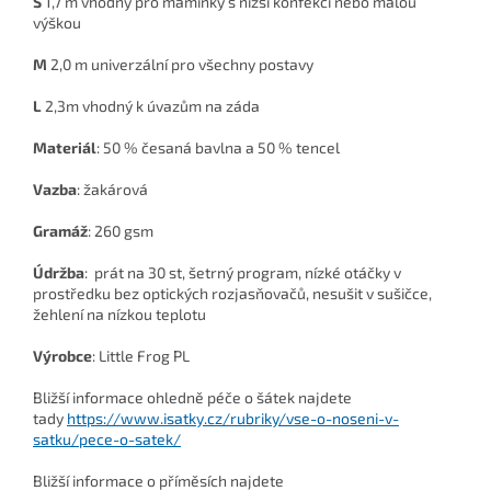
S
1,7 m vhodný pro maminky s nižší konfekcí nebo malou
výškou
M
2,0 m univerzální pro všechny postavy
L
2,3m vhodný k úvazům na záda
Materiál
: 50 % česaná bavlna a 50 % tencel
Vazba
: žakárová
Gramáž
: 260 gsm
Údržba
:
prát na 30 st, šetrný program, nízké otáčky v
prostředku bez optických rozjasňovačů, nesušit v sušičce,
žehlení na nízkou teplotu
Výrobce
: Little Frog PL
Bližší informace ohledně péče o šátek najdete
tady
https://www.isatky.cz/rubriky/vse-o-noseni-v-
satku/pece-o-satek/
Bližší informace o příměsích najdete