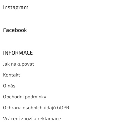
p
a
Instagram
t
í
Facebook
INFORMACE
Jak nakupovat
Kontakt
O nás
Obchodní podmínky
Ochrana osobních údajů GDPR
Vrácení zboží a reklamace