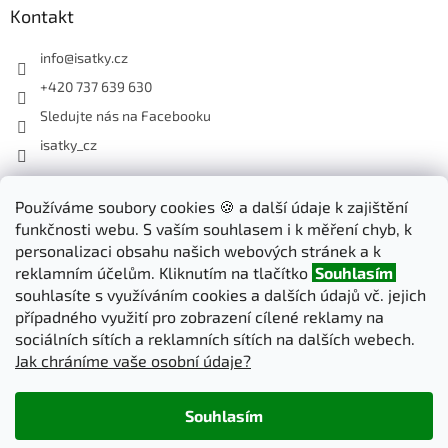
Kontakt
info
@
isatky.cz
+420 737 639 630
Sledujte nás na Facebooku
isatky_cz
Odebírat newsletter
Používáme soubory cookies 🍪 a další údaje k zajištění
funkčnosti webu. S vaším souhlasem i k měření chyb, k
Vložte svůj e-mail a my vám budeme zasílat informace o nových
personalizaci obsahu našich webových stránek a k
produktech na našem e-shopu.
reklamním účelům. Kliknutím na tlačítko
Souhlasím
souhlasíte s využíváním cookies a dalších údajů vč. jejich
E-mail
případného využití pro zobrazení cílené reklamy na
sociálních sítích a reklamních sítích na dalších webech.
Jak chráníme vaše osobní údaje?
PŘIHLÁSIT SE
Souhlasím
Vytvořil Shoptet