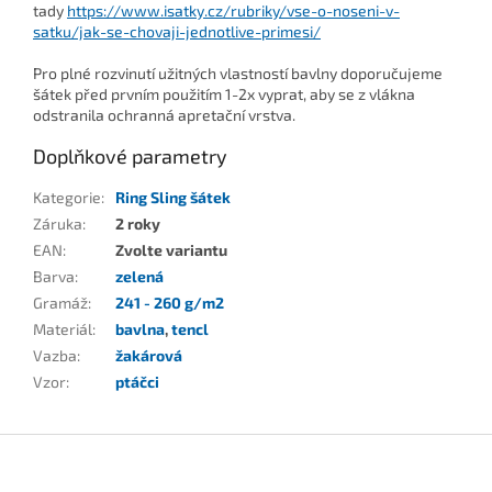
tady
https://www.isatky.cz/rubriky/vse-o-noseni-v-
satku/jak-se-chovaji-jednotlive-primesi/
Pro plné rozvinutí užitných vlastností bavlny doporučujeme
šátek před prvním použitím 1-2x vyprat, aby se z vlákna
odstranila ochranná apretační vrstva.
Doplňkové parametry
Kategorie
:
Ring Sling šátek
Záruka
:
2 roky
EAN
:
Zvolte variantu
Barva
:
zelená
Gramáž
:
241 - 260 g/m2
Materiál
:
bavlna
,
tencl
Vazba
:
žakárová
Vzor
:
ptáčci
Z
á