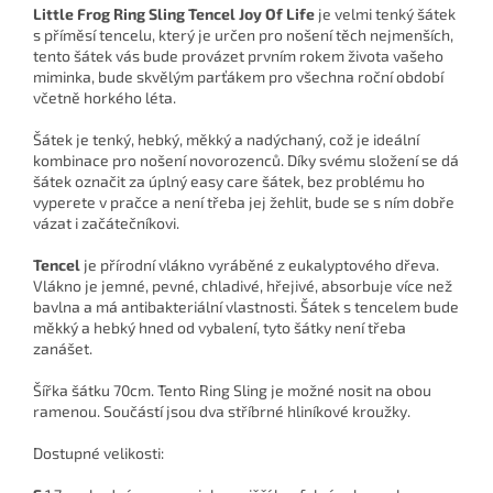
Little Frog Ring Sling Tencel Joy Of Life
je velmi tenký šátek
s příměsí tencelu, který je určen pro nošení těch nejmenších,
tento šátek vás bude provázet prvním rokem života vašeho
miminka, bude skvělým parťákem pro všechna roční období
včetně horkého léta.
Šátek je tenký, hebký, měkký a nadýchaný, což je ideální
kombinace pro nošení novorozenců. Díky svému složení se dá
šátek označit za úplný easy care šátek, bez problému ho
vyperete v pračce a není třeba jej žehlit, bude se s ním dobře
vázat i začátečníkovi.
Tencel
je přírodní vlákno vyráběné z eukalyptového dřeva.
Vlákno je jemné, pevné, chladivé, hřejivé, absorbuje více než
bavlna a má antibakteriální vlastnosti. Šátek s tencelem bude
měkký a hebký hned od vybalení, tyto šátky není třeba
zanášet.
Šířka šátku 70cm. Tento Ring Sling je možné nosit na obou
ramenou. Součástí jsou dva stříbrné hliníkové kroužky.
Dostupné velikosti: