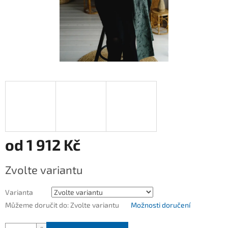
od
1 912 Kč
Měrná
Zvolte variantu
cena:
Varianta
Můžeme doručit do:
Zvolte variantu
Možnosti doručení