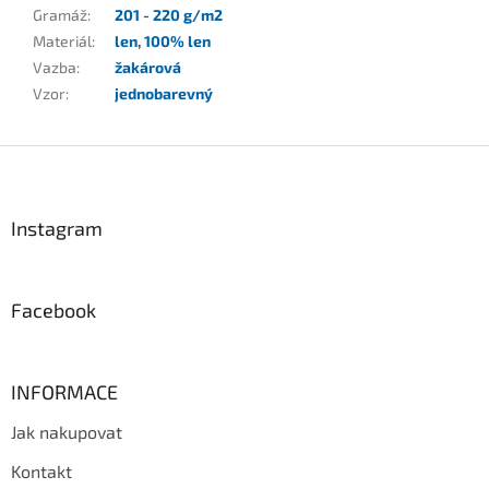
Gramáž
:
201 - 220 g/m2
Materiál
:
len
,
100% len
Vazba
:
žakárová
Vzor
:
jednobarevný
Z
á
p
a
Instagram
t
í
Facebook
INFORMACE
Jak nakupovat
Kontakt