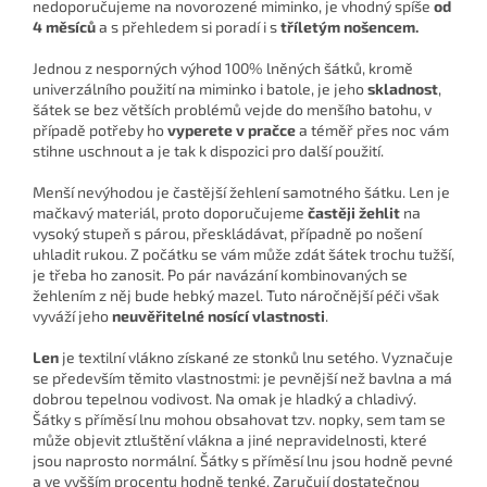
nedoporučujeme na novorozené miminko, je vhodný spíše
od
4 měsíců
a s přehledem si poradí i s
tříletým nošencem.
Jednou z nesporných výhod 100% lněných šátků, kromě
univerzálního použití na miminko i batole, je jeho
skladnost
,
šátek se bez větších problémů vejde do menšího batohu, v
případě potřeby ho
vyperete v pračce
a téměř přes noc vám
stihne uschnout a je tak k dispozici pro další použití.
Menší nevýhodou je častější žehlení samotného šátku. Len je
mačkavý materiál, proto doporučujeme
častěji žehlit
na
vysoký stupeň s párou, přeskládávat, případně po nošení
uhladit rukou. Z počátku se vám může zdát šátek trochu tužší,
je třeba ho zanosit. Po pár navázání kombinovaných se
žehlením z něj bude hebký mazel. Tuto náročnější péči však
vyváží jeho
neuvěřitelné nosící vlastnosti
.
Len
je textilní vlákno získané ze stonků lnu setého. Vyznačuje
se především těmito vlastnostmi: je pevnější než bavlna a má
dobrou tepelnou vodivost. Na omak je hladký a chladivý.
Šátky s příměsí lnu mohou obsahovat tzv. nopky, sem tam se
může objevit ztluštění vlákna a jiné nepravidelnosti, které
jsou naprosto normální. Šátky s příměsí lnu jsou hodně pevné
a ve vyšším procentu hodně tenké. Zaručují dostatečnou