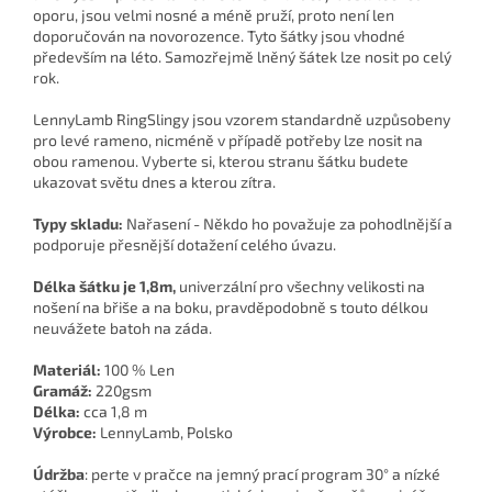
oporu, jsou velmi nosné a méně pruží, proto není len
doporučován na novorozence. Tyto šátky jsou vhodné
především na léto. Samozřejmě lněný šátek lze nosit po celý
rok.
LennyLamb RingSlingy jsou vzorem standardně uzpůsobeny
pro levé rameno, nicméně v případě potřeby lze nosit na
obou ramenou. Vyberte si, kterou stranu šátku budete
ukazovat světu dnes a kterou zítra.
Typy skladu:
Nařasení - Někdo ho považuje za pohodlnější a
podporuje přesnější dotažení celého úvazu.
Délka šátku je 1,8m,
univerzální pro všechny velikosti na
nošení na břiše a na boku, pravděpodobně s touto délkou
neuvážete batoh na záda.
Materiál:
100 % Len
Gramáž:
220gsm
Délka:
cca 1,8 m
Výrobce:
LennyLamb, Polsko
Údržba
: perte v pračce na jemný prací program 30° a nízké