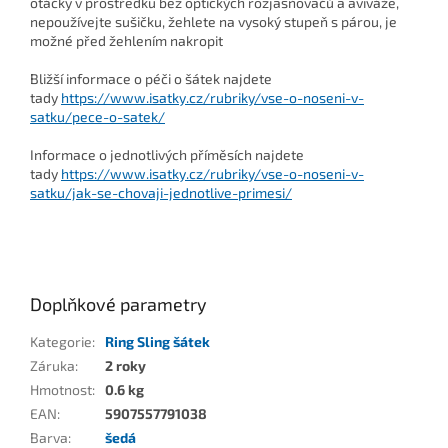
otáčky v prostředku bez optických rozjasňovačů a aviváže,
nepoužívejte sušičku, žehlete na vysoký stupeň s párou, je
možné před žehlením nakropit
Bližší informace o péči o šátek najdete
tady
https://www.isatky.cz/rubriky/vse-o-noseni-v-
satku/pece-o-satek/
Informace o jednotlivých příměsích najdete
tady
https://www.isatky.cz/rubriky/vse-o-noseni-v-
satku/jak-se-chovaji-jednotlive-primesi/
Doplňkové parametry
Kategorie
:
Ring Sling šátek
Záruka
:
2 roky
Hmotnost
:
0.6 kg
EAN
:
5907557791038
Barva
:
šedá