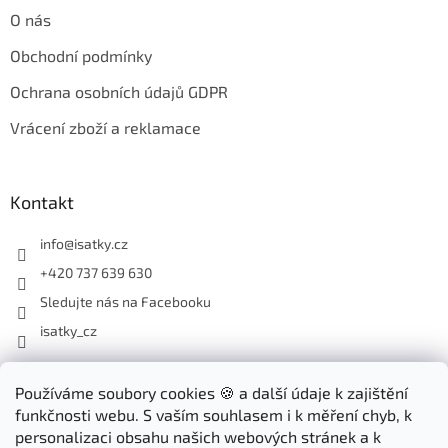
O nás
Obchodní podmínky
Ochrana osobních údajů GDPR
Vrácení zboží a reklamace
Kontakt
info
@
isatky.cz
+420 737 639 630
Sledujte nás na Facebooku
isatky_cz
Odebírat newsletter
Používáme soubory cookies 🍪 a další údaje k zajištění
funkčnosti webu. S vaším souhlasem i k měření chyb, k
Vložte svůj e-mail a my vám budeme zasílat informace o nových
personalizaci obsahu našich webových stránek a k