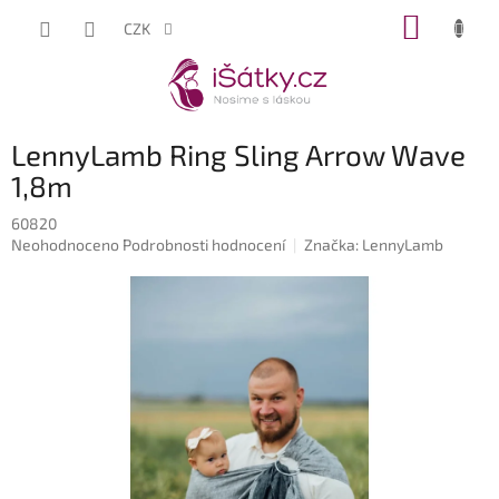
Přejít
NÁKUP
CZK
na
KOŠÍK
obsah
LennyLamb Ring Sling Arrow Wave
1,8m
60820
Průměrné
Neohodnoceno
Podrobnosti hodnocení
Značka:
LennyLamb
hodnocení
produktu
je
0,0
z
5
hvězdiček.