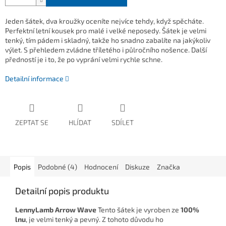
Jeden šátek, dva kroužky oceníte nejvíce tehdy, když spěcháte.
Perfektní letní kousek pro malé i velké neposedy. Šátek je velmi
tenký, tím pádem i skladný, takže ho snadno zabalíte na jakýkoliv
výlet. S přehledem zvládne tříletého i půlročního nošence. Další
předností je i to, že po vyprání velmi rychle schne.
Detailní informace
ZEPTAT SE
HLÍDAT
SDÍLET
Popis
Podobné (4)
Hodnocení
Diskuze
Značka
Detailní popis produktu
LennyLamb Arrow Wave
Tento šátek je vyroben ze
100%
lnu
, je velmi tenký a pevný. Z tohoto důvodu ho