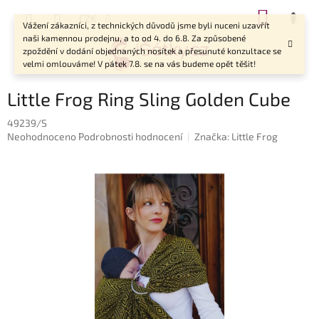
Přejít
NÁKUP
CZK
na
Vážení zákazníci, z technických důvodů jsme byli nuceni uzavřít
KOŠÍK
obsah
naši kamennou prodejnu, a to od 4. do 6.8. Za způsobené
zpoždění v dodání objednaných nosítek a přesunuté konzultace se
velmi omlouváme! V pátek 7.8. se na vás budeme opět těšit!
Little Frog Ring Sling Golden Cube
49239/S
Průměrné
Neohodnoceno
Podrobnosti hodnocení
Značka:
Little Frog
hodnocení
produktu
je
0,0
z
5
hvězdiček.