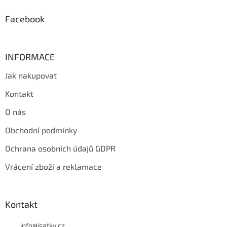
í
Facebook
INFORMACE
Jak nakupovat
Kontakt
O nás
Obchodní podmínky
Ochrana osobních údajů GDPR
Vrácení zboží a reklamace
Kontakt
info
@
isatky.cz