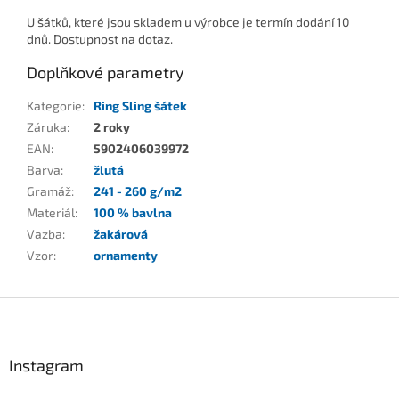
U šátků, které jsou skladem u výrobce je termín dodání 10
dnů. Dostupnost na dotaz.
Doplňkové parametry
Kategorie
:
Ring Sling šátek
Záruka
:
2 roky
EAN
:
5902406039972
Barva
:
žlutá
Gramáž
:
241 - 260 g/m2
Materiál
:
100 % bavlna
Vazba
:
žakárová
Vzor
:
ornamenty
Z
á
p
a
Instagram
t