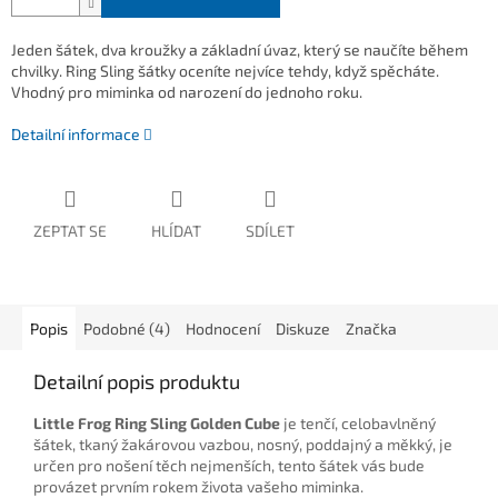
Jeden šátek, dva kroužky a základní úvaz, který se naučíte během
chvilky. Ring Sling šátky oceníte nejvíce tehdy, když spěcháte.
Vhodný pro miminka od narození do jednoho roku.
Detailní informace
ZEPTAT SE
HLÍDAT
SDÍLET
Popis
Podobné (4)
Hodnocení
Diskuze
Značka
Detailní popis produktu
Little Frog Ring Sling Golden Cube
je tenčí, celobavlněný
šátek, tkaný žakárovou vazbou, nosný, poddajný a měkký, je
určen pro nošení těch nejmenších, tento šátek vás bude
provázet prvním rokem života vašeho miminka.