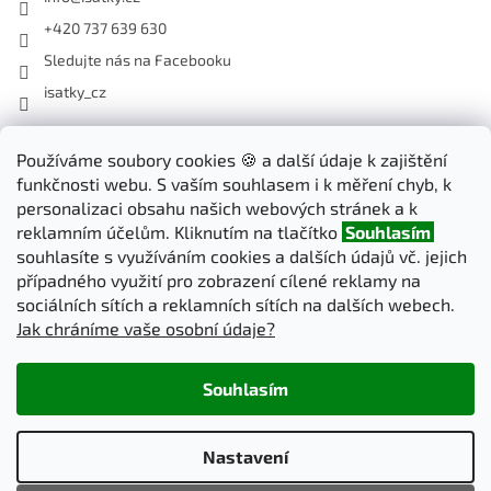
+420 737 639 630
Sledujte nás na Facebooku
isatky_cz
Odebírat newsletter
Používáme soubory cookies 🍪 a další údaje k zajištění
funkčnosti webu. S vaším souhlasem i k měření chyb, k
Vložte svůj e-mail a my vám budeme zasílat informace o nových
personalizaci obsahu našich webových stránek a k
produktech na našem e-shopu.
reklamním účelům. Kliknutím na tlačítko
Souhlasím
souhlasíte s využíváním cookies a dalších údajů vč. jejich
E-mail
případného využití pro zobrazení cílené reklamy na
sociálních sítích a reklamních sítích na dalších webech.
Jak chráníme vaše osobní údaje?
PŘIHLÁSIT SE
Souhlasím
Vytvořil Shoptet
Nastavení