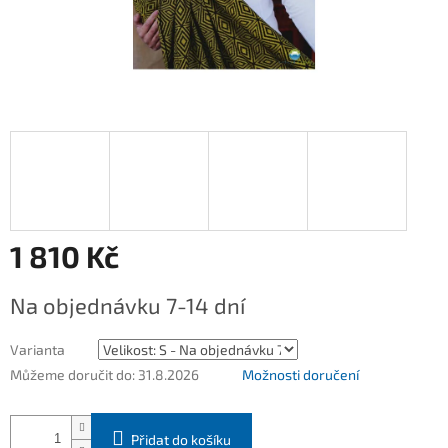
1 810 Kč
Měrná
Na objednávku 7-14 dní
cena:
Varianta
Můžeme doručit do:
31.8.2026
Možnosti doručení
Přidat do košíku