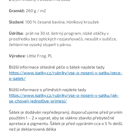
Gramáž:
260 g / m2
Složení:
100 % česaná bavlna, hliníkový kroužek
Údržba
: prát na 30 st, šetrný program, nízké otáčky v
prostředku bez optických rozjasňovačů, nesušit v sušičce,
žehlení na vysoký stupeň s párou.
Výrobce
: Little Frog, PL
Bližší informace ohledně péče o šátek najdete tady
https://www.isatky.cz/rubriky/vse-o-noseni-v-satku/pece-
o-satek/
Bližší informace o příměsích najdete tady
https://www.isatky.cz/rubriky/vse-o-noseni-v-satku/jak-
se-chovaji-jednotlive-primesi/
Šátek je dodáván nepředepraný, doporučujeme před prvním
použitím 1 – 2 x vyprat, aby se vlákno zbavilo přebytečné
apretace a pigmentu. Šátek je před vypráním cca o 5 % delší,
než je deklarovaná délka