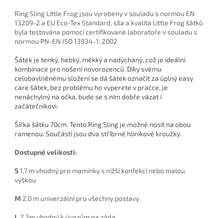
Ring Sling Little Frog jsou vyrobeny v souladu s normou EN
13209-2 a EU Eco-Tex Standard, síla a kvalita Little Frog šátků
byla testována pomocí certifikované laboratoře v souladu s
normou PN-EN ISO 13934-1: 2002
Šátek je tenký, hebký, měkký a nadýchaný, což je ideální
kombinace pro nošení novorozenců. Díky svému
celobavlněnému složení se dá šátek označit za úplný easy
care šátek, bez problému ho vyperete v pračce, je
nenáchylný na očka, bude se s ním dobře vázat i
začátečníkovi.
Šířka šátku 70cm. Tento Ring Sling je možné nosit na obou
ramenou. Součástí jsou dva stříbrné hliníkové kroužky.
Dostupné velikosti:
S
1,7 m vhodný pro maminky s nižší konfekcí nebo malou
výškou
M
2,0 m univerzální pro všechny postavy
L
2,3m vhodný k úvazům na záda