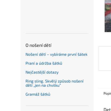
n
e
l
O nošení dětí
Nošení dětí – vybíráme první šátek
Praní a údržba šátků
Nejčastější dotazy
Ring sling. Skvělý způsob nošení
dětí „jen na chvilku“
Popi
Gramáž šátků
Det