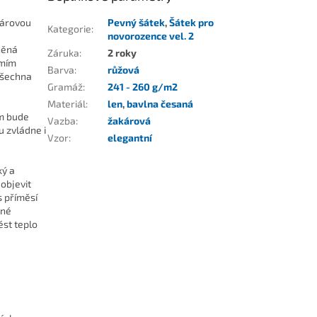
károvou
Pevný šátek
,
Šátek pro
Kategorie
:
novorozence vel. 2
něná
Záruka
:
2 roky
omím
Barva
:
růžová
 všechna
Gramáž
:
241 - 260 g/m2
Materiál
:
len
,
bavlna česaná
ám bude
Vazba
:
žakárová
 zvládne i
Vzor
:
elegantní
ký a
objevit
s příměsí
dné
ést teplo