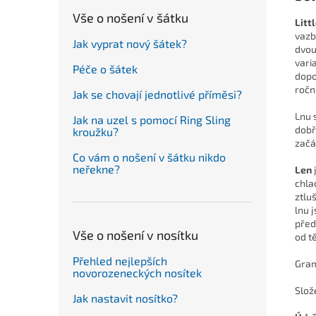
Vše o nošení v šátku
Litt
vazb
Jak vyprat nový šátek?
dvou
vari
Péče o šátek
dopo
ročn
Jak se chovají jednotlivé příměsi?
Lnu 
Jak na uzel s pomocí Ring Sling
dobř
kroužku?
začá
Co vám o nošení v šátku nikdo
neřekne?
Len
chla
ztlu
lnu 
před
Vše o nošení v nosítku
od t
Přehled nejlepších
Gra
novorozeneckých nosítek
Slož
Jak nastavit nosítko?