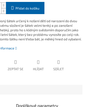
Přidat do košíku
ásný šátek určený k nošení dětí od narození do dvou
 svému složení je šátek velmi tenký a po zanošení
hebký, proto ho s klidným svědomím doporučím jako
 letní šátek, který bez problému vynosíte po celý rok.
 tomto šátku není třeba bát, je měkký hned od vybalení.
 informace
ZEPTAT SE
HLÍDAT
SDÍLET
Doplňkové parametry