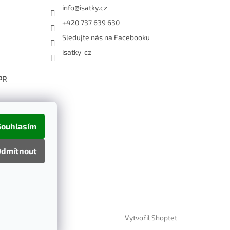
info
@
isatky.cz
+420 737 639 630
Sledujte nás na Facebooku
isatky_cz
PR
Souhlasím
dmítnout
Vytvořil Shoptet