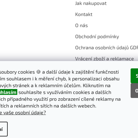
Jak nakupovat
Kontakt
O nás
Obchodní podmínky
Ochrana osobních údajů GD
Vrácení zboží a reklamace
oubory cookies 🍪 a další údaje k zajištění funkčnosti
ím souhlasem i k měření chyb, k personalizaci obsahu
vých stránek a k reklamním účelům. Kliknutím na
O
hlasím
souhlasíte s využíváním cookies a dalších
jich případného využití pro zobrazení cílené reklamy na
ítích a reklamních sítích na dalších webech.
e vaše osobní údaje?
í
pravit nastavení cookies