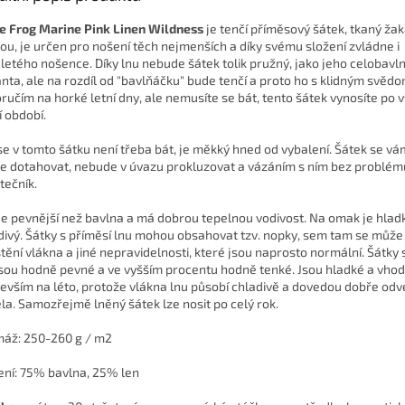
le Frog Marine Pink Linen Wildness
je tenčí příměsový šátek, tkaný ža
ou, je určen pro nošení těch nejmenších a díky svému složení zvládne i
letého nošence. Díky lnu nebude šátek tolik pružný, jako jeho celobavl
anta, ale na rozdíl od "bavlňáčku" bude tenčí a proto ho s klidným svěd
ručím na horké letní dny, ale nemusíte se bát, tento šátek vynosíte po
í období.
se v tomto šátku není třeba bát, je měkký hned od vybalení. Šátek se v
e dotahovat, nebude v úvazu prokluzovat a vázáním s ním bez problému
tečník.
je pevnější než bavlna a má dobrou tepelnou vodivost. Na omak je hlad
divý. Šátky s příměsí lnu mohou obsahovat tzv. nopky, sem tam se může 
štění vlákna a jiné nepravidelnosti, které jsou naprosto normální. Šátky 
jsou hodně pevné a ve vyšším procentu hodně tenké. Jsou hladké a vho
evším na léto, protože vlákna lnu působí chladivě a dovedou dobře odv
ěla. Samozřejmě lněný šátek lze nosit po celý rok.
máž:
250-260 g / m2
ení:
75% bavlna, 25% len