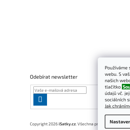
t
í
Používáme s
webu. S vaš
Odebírat newsletter
našich webo
tlačítko
Sou
údajů vč. je
PŘIHLÁSIT
sociálních s
Jak chráním
SE
Nastaven
Copyright 2026
iSatky.cz
. Všechna práva vyhrazena.
U