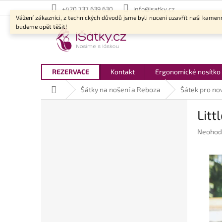
Přejít
+420 737 639 630
info@isatky.cz
na
Vážení zákazníci, z technických důvodů jsme byli nuceni uzavřít naši kamen
obsah
budeme opět těšit!
REZERVACE
Kontakt
Ergonomické nosítko
Domů
Šátky na nošení a Reboza
Šátek pro no
P
Litt
o
s
Průměr
Neohod
t
hodnoc
r
produkt
a
je
n
0,0
z
n
5
í
hvězdič
p
a