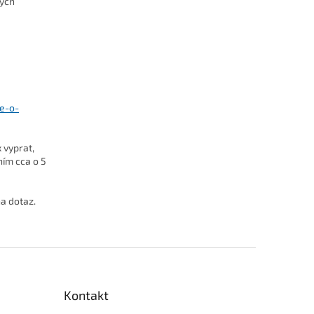
kých
se-o-
 vyprat,
ním cca o 5
na dotaz.
Kontakt