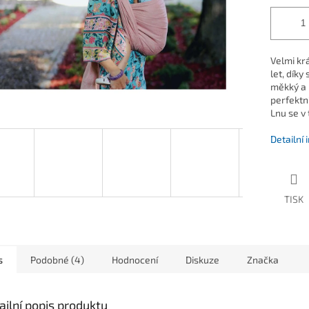
Velmi kr
let, díky
měkký a 
perfektní
Lnu se v
Detailní
TISK
s
Podobné (4)
Hodnocení
Diskuze
Značka
ailní popis produktu