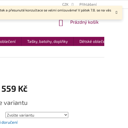
CZK
Přihlášení
ítek a přesunuté konzultace se velmi omlouváme! V pátek 7.8. se na vás
NÁKUPNÍ
Prázdný košík
KOŠÍK
 oblečení
Tašky, batohy, doplňky
Dětské oblečení
Dár
 559 Kč
e variantu
 doručení