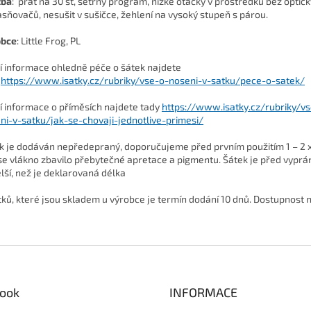
žba
: prát na 30 st, šetrný program, nízké otáčky v prostředku bez optic
asňovačů, nesušit v sušičce, žehlení na vysoký stupeň s párou.
obce
: Little Frog, PL
ší informace ohledně péče o šátek najdete
https://www.isatky.cz/rubriky/vse-o-noseni-v-satku/pece-o-satek/
ší informace o příměsích najdete tady
https://www.isatky.cz/rubriky/v
ni-v-satku/jak-se-chovaji-jednotlive-primesi/
k je dodáván nepředepraný, doporučujeme před prvním použitím 1 – 2 x
se vlákno zbavilo přebytečné apretace a pigmentu. Šátek je před vyprá
lší, než je deklarovaná délka
tků, které jsou skladem u výrobce je termín dodání 10 dnů. Dostupnost 
ook
INFORMACE