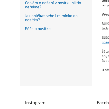
Údr
Co vám o nošení v nosítku nikdo
rozj
neřekne?
Výr
Jak oblékat sebe i miminko do
nosítka?
Bliž
Péče o nosítko
tady
Bliž
nose
Šáte
aby 
% de
U šá
Z
á
p
Instagram
Faceb
a