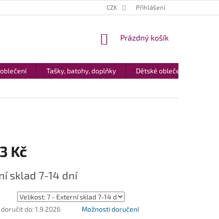
CZK
Přihlášení
NÁKUPNÍ
Prázdný košík
KOŠÍK
 oblečení
Tašky, batohy, doplňky
Dětské oblečení
Dár
3 Kč
ní sklad 7-14 dní
oručit do:
1.9.2026
Možnosti doručení