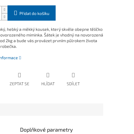
Přidat do košíku
nký, hebký a měkký kousek, který skvěle obepne tělíčko
ovorozeného miminka. Šátek je vhodný na novorozená
od 2kg a bude vás provázet prvním půlrokem života
robečka.
 informace
ZEPTAT SE
HLÍDAT
SDÍLET
Doplňkové parametry