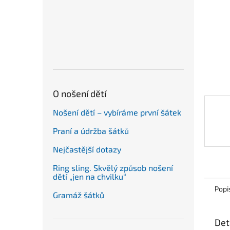
n
e
l
O nošení dětí
Nošení dětí – vybíráme první šátek
Praní a údržba šátků
Nejčastější dotazy
Ring sling. Skvělý způsob nošení
dětí „jen na chvilku“
Popi
Gramáž šátků
Det