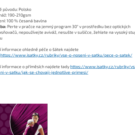
 původu:
Polsko
máž:
190-210gsm
ení:
100 % česaná bavlna
žba:
Perte v pračce na jemný program 30° v prostředku bez optických
asňovačů, nepoužívejte aviváž, nesušte v sušičce, žehlete na vysoký st
ou
ší informace ohledně péče o šátek najdete
https://www.isatky.cz/rubriky/vse-o-noseni-v-satku/pece-o-satek/
ší informace o příměsích najdete tady
https://www.isatky.cz/rubriky/v
ni-v-satku/jak-se-chovaji-jednotlive-primesi/