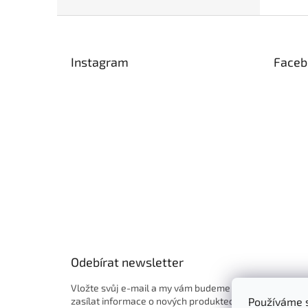
Z
á
p
Instagram
Faceb
a
t
í
Odebírat newsletter
Vložte svůj e-mail a my vám budeme
zasílat informace o nových produktech
Používáme s