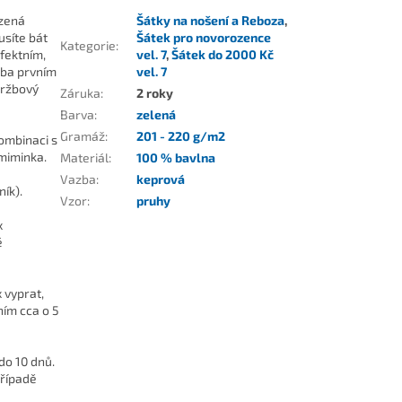
ozená
Šátky na nošení a Reboza
,
usíte bát
Šátek pro novorozence
Kategorie
:
rfektním,
vel. 7
,
Šátek do 2000 Kč
uba prvním
vel. 7
držbový
Záruka
:
2 roky
Barva
:
zelená
Gramáž
:
201 - 220 g/m2
kombinaci s
 miminka.
Materiál
:
100 % bavlna
Vazba
:
keprová
ík).
Vzor
:
pruhy
x
é
 vyprat,
ním cca o 5
do 10 dnů.
případě