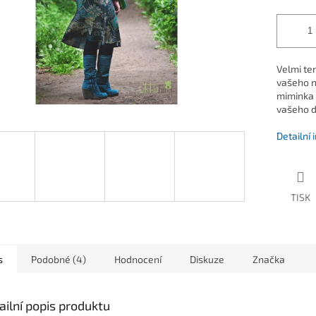
Velmi te
vašeho n
miminka 
vašeho d
Detailní
TISK
s
Podobné (4)
Hodnocení
Diskuze
Značka
ailní popis produktu