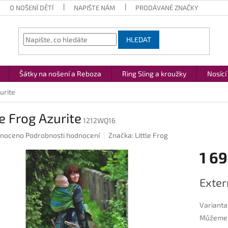
O NOŠENÍ DĚTÍ
NAPIŠTE NÁM
PRODÁVANÉ ZNAČKY
HLEDAT
Šátky na nošení a Reboza
Ring Sling a kroužky
Nosící
urite
le Frog Azurite
1212WQ16
né
noceno
Podrobnosti hodnocení
Značka:
Little Frog
ení
1 69
u
Měrná
Exter
cena:
ek.
Varianta
Můžeme d