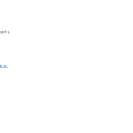
upeň s
se-o-