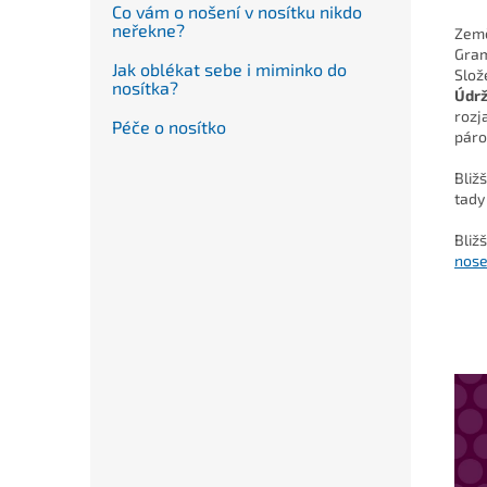
Co vám o nošení v nosítku nikdo
neřekne?
Země
Gra
Jak oblékat sebe i miminko do
Slož
nosítka?
Údr
rozj
Péče o nosítko
pár
Bliž
tady
Bliž
nose