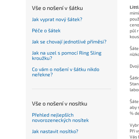
Vše o nošení v šátku
Litt
mimi
Jak vyprat nový šátek?
použ
ceno
Péče o šátek
půl 
kous
Jak se chovají jednotlivé příměsi?
Šáte
Jak na uzel s pomocí Ring Sling
nízk
kroužku?
Dvoj
Co vám o nošení v šátku nikdo
neřekne?
Šátk
Stan
labo
Šáte
Vše o nošení v nosítku
aby 
% de
Přehled nejlepších
novorozeneckých nosítek
Vybr
Jak nastavit nosítko?
Při 
Vás 