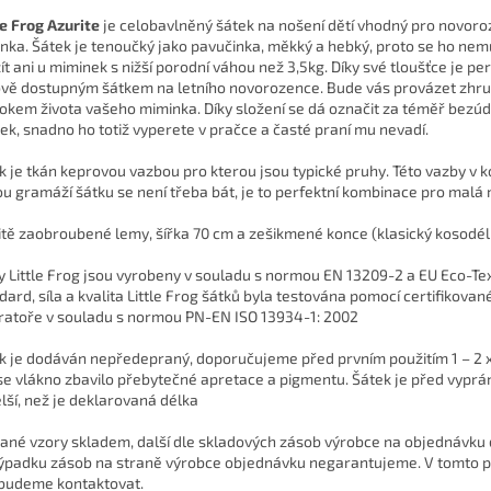
le Frog Azurite
je celobavlněný šátek na nošení dětí vhodný pro novor
nka. Šátek je tenoučký jako pavučinka, měkký a hebký, proto se ho nem
ít ani u miminek s nižší porodní váhou než 3,5kg. Díky své tloušťce je pe
vě dostupným šátkem na letního novorozence. Bude vás provázet zhr
rokem života vašeho miminka. Díky složení se dá označit za téměř bezú
ek, snadno ho totiž vyperete v pračce a časté praní mu nevadí.
k je tkán keprovou vazbou pro kterou jsou typické pruhy. Této vazby v 
ou gramáží šátku se není třeba bát, je to perfektní kombinace pro malá
itě zaobroubené lemy, šířka 70 cm a zešikmené konce (klasický kosodéln
y Little Frog jsou vyrobeny v souladu s normou EN 13209-2 a EU Eco-Te
dard, síla a kvalita Little Frog šátků byla testována pomocí certifikovan
ratoře v souladu s normou PN-EN ISO 13934-1: 2002
k je dodáván nepředepraný, doporučujeme před prvním použitím 1 – 2 x
se vlákno zbavilo přebytečné apretace a pigmentu. Šátek je před vyprá
lší, než je deklarovaná délka
ané vzory skladem, další dle skladových zásob výrobce na objednávku 
výpadku zásob na straně výrobce objednávku negarantujeme. V tomto 
budeme kontaktovat.